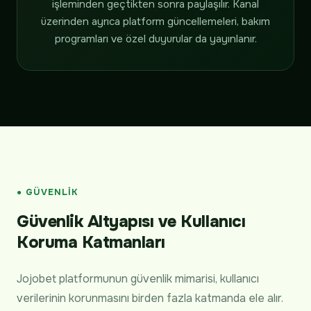
işleminden geçtikten sonra paylaşılır. Kanal
üzerinden ayrıca platform güncellemeleri, bakım
programları ve özel duyurular da yayınlanır.
● GÜVENLIK
Güvenlik Altyapısı ve Kullanıcı
Koruma Katmanları
Jojobet platformunun güvenlik mimarisi, kullanıcı
verilerinin korunmasını birden fazla katmanda ele alır.