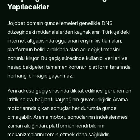
Yapılacaklar
Jojobet domain güncellemeleri genellikle DNS
düzeyindeki müdahalelerden kaynaklanır. Türkiye'deki
internet altyapısında uygulanan erişim kısıtlamaları,
platformun belirli aralıklarla alan adı değiştirmesini
zorunlu kılıyor. Bu geçiş sürecinde kullanıcı verileri ve
hesap bakiyeleri tamamen korunur; platform tarafında
herhangi bir kayıp yaşanmaz.
Yeni adrese geçiş sırasında dikkat edilmesi gereken en
kritik nokta, bağlantı kaynağının güvenilirliğidir. Arama
motorlarında çıkan sonuçlar her durumda güncel
olmayabilir. Arama motoru sonuçlarının indekslenmesi
zaman aldığından, platformun kendi bildirim
mekanizmalarını tercih etmek daha sağlıklıdır.