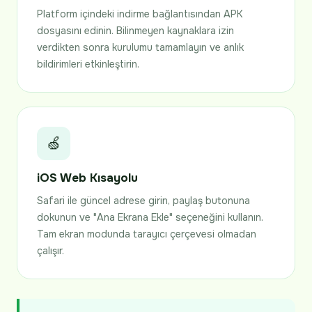
Platform içindeki indirme bağlantısından APK
dosyasını edinin. Bilinmeyen kaynaklara izin
verdikten sonra kurulumu tamamlayın ve anlık
bildirimleri etkinleştirin.
🍏
iOS Web Kısayolu
Safari ile güncel adrese girin, paylaş butonuna
dokunun ve "Ana Ekrana Ekle" seçeneğini kullanın.
Tam ekran modunda tarayıcı çerçevesi olmadan
çalışır.