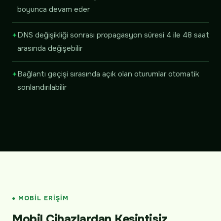
boyunca devam eder
DNS değişikliği sonrası propagasyon süresi 4 ile 48 saat
arasında değişebilir
Bağlantı geçişi sırasında açık olan oturumlar otomatik
sonlandırılabilir
● MOBIL ERIŞIM
Mobil Cihazlardan Kesintisiz