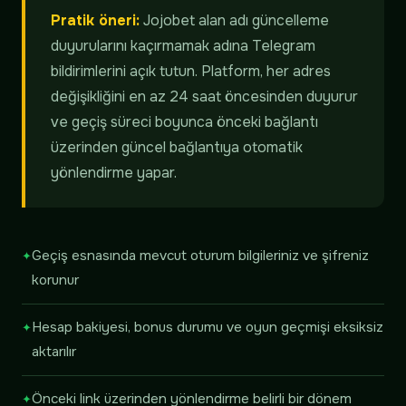
Pratik öneri:
Jojobet alan adı güncelleme
duyurularını kaçırmamak adına Telegram
bildirimlerini açık tutun. Platform, her adres
değişikliğini en az 24 saat öncesinden duyurur
ve geçiş süreci boyunca önceki bağlantı
üzerinden güncel bağlantıya otomatik
yönlendirme yapar.
Geçiş esnasında mevcut oturum bilgileriniz ve şifreniz
korunur
Hesap bakiyesi, bonus durumu ve oyun geçmişi eksiksiz
aktarılır
Önceki link üzerinden yönlendirme belirli bir dönem