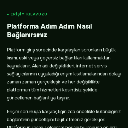
● ERIŞIM KILAVUZU
Platforma Adım Adım Nasıl
Bağlanırsınız
Platform giriş sürecinde karşılaşılan sorunların büyük
kısmı, eski veya geçersiz bağlantıları kullanmaktan
kaynaklanır. Alan adı değişiklikleri, internet servis
sağlayıcılarının uyguladığı erişim kısıtlamalarından dolayı
zaman zaman gerçekleşir ve her değişiklikte
platformun tüm hizmetleri kesintisiz şekilde
güncellenen bağlantıya taşınır.
Erişim sorunuyla karşılaştığınızda öncelikle kullandığınız
bağlantının güncelliğini teyit etmeniz gerekiyor.
Platformun resmi Telegram hesabı bu konuda en hızlı