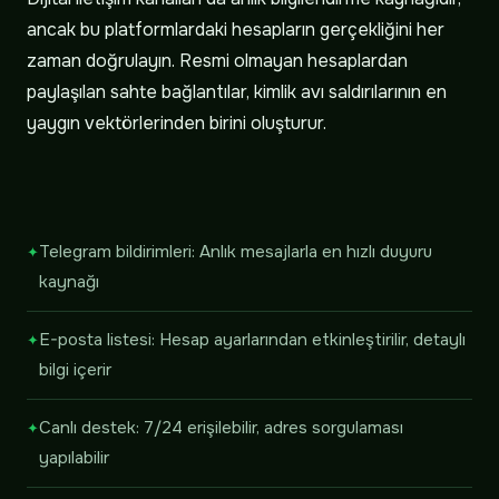
ancak bu platformlardaki hesapların gerçekliğini her
zaman doğrulayın. Resmi olmayan hesaplardan
paylaşılan sahte bağlantılar, kimlik avı saldırılarının en
yaygın vektörlerinden birini oluşturur.
Telegram bildirimleri: Anlık mesajlarla en hızlı duyuru
kaynağı
E-posta listesi: Hesap ayarlarından etkinleştirilir, detaylı
bilgi içerir
Canlı destek: 7/24 erişilebilir, adres sorgulaması
yapılabilir