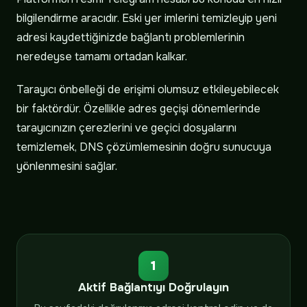
bilgilendirme aracıdır. Eski yer imlerini temizleyip yeni
adresi kaydettiğinizde bağlantı problemlerinin
neredeyse tamamı ortadan kalkar.
Tarayıcı önbelleği de erişimi olumsuz etkileyebilecek
bir faktördür. Özellikle adres geçişi dönemlerinde
tarayıcınızın çerezlerini ve geçici dosyalarını
temizlemek, DNS çözümlemesinin doğru sunucuya
yönlenmesini sağlar.
1
Aktif Bağlantıyı Doğrulayın