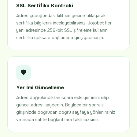
SSL Sertifika Kontrolü
Adres çubuğundaki kilit simgesine tıklayarak
sertifika bilgilerini inceleyebilirsiniz. Jojobet her
yeni adresinde 256-bit SSL şifreleme kullanır;
sertifika yoksa o bağlantıya giriş yapmayın.
🛡️
Yer İmi Güncelleme
Adres doğrulandıktan sonra eski yer imini silip
güncel adresi kaydedin. Böylece bir sonraki
girişinizde doğrudan doğru sayfaya yönlenirsiniz
ve arada sahte bağlantılara takılmazsınız.