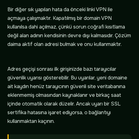
Bir diğer sık yapılan hata da önceki linki VPN ile
açmaya çalışmaktır. Kapatılmış bir domain VPN
kullanılsa dahi açılmaz, çünkü sorun coğrafi kısıtlama
değil alan adının kendisinin devre dışı kalmasıdır. Çözüm
daima aktif olan adresi bulmak ve onu kullanmaktır.
Adres geçişi sonrası ilk girişinizde bazı tarayıcılar
güvenlik uyarısı gösterebilir. Bu uyarılar, yeni domaine
ait kaydın henüz tarayıcının güvenli site veritabanına
eklenmemiş olmasından kaynaklanır ve birkaç saat
içinde otomatik olarak düzelir. Ancak uyarı bir SSL
sertifika hatasına işaret ediyorsa, o bağlantıyı
kullanmaktan kaçının.