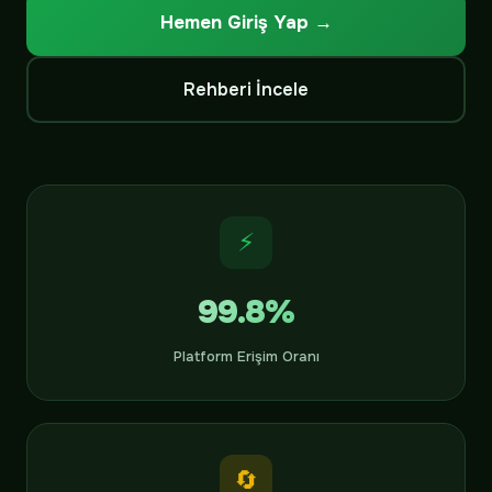
Hemen Giriş Yap →
Rehberi İncele
⚡
99.8%
Platform Erişim Oranı
🔄