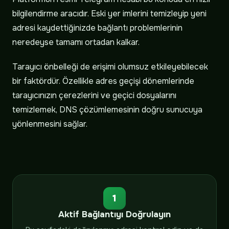
bilgilendirme aracıdır. Eski yer imlerini temizleyip yeni
adresi kaydettiğinizde bağlantı problemlerinin
neredeyse tamamı ortadan kalkar.
Tarayıcı önbelleği de erişimi olumsuz etkileyebilecek
bir faktördür. Özellikle adres geçişi dönemlerinde
tarayıcınızın çerezlerini ve geçici dosyalarını
temizlemek, DNS çözümlemesinin doğru sunucuya
yönlenmesini sağlar.
1
Aktif Bağlantıyı Doğrulayın