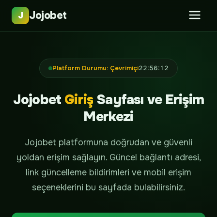
Jojobet
J
Platform Durumu: Çevrimiçi
22:56:13
Jojobet
Giriş
Sayfası ve Erişim
Merkezi
Jojobet platformuna doğrudan ve güvenli
yoldan erişim sağlayın. Güncel bağlantı adresi,
link güncelleme bildirimleri ve mobil erişim
seçeneklerini bu sayfada bulabilirsiniz.