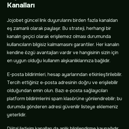
Kanalları
Jojobet güncel link duyurularını birden fazla kanaldan
eş zamanlı olarak paylaşır. Bu strateji, herhangi bir
kanalın geçici olarak erişilemez olması durumunda
kullanıcıların bilgisiz kalmamasını garantiler. Her kanalın
kendine özgü avantajları vardır ve hangisinin sizin için
en uygun olduğu kullanım alışkanlıklarınıza bağlıdır.
E-posta bildirimleri, hesap ayarlarından etkinleştirilebilir.
Tercih ettiğiniz e-posta adresinin doğru ve erişilebilir
olduğundan emin olun. Bazı e-posta sağlayıcıları
platform bildirimlerini spam klasörüne yönlendirebilir; bu
durumda gönderen adresi güvenilir listeye eklemeniz
yeterlidir.
Dijital iletişim kanalları da anlık bilgilendirme kaynağıdır,