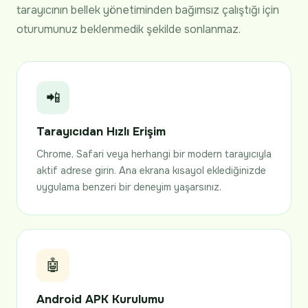
tarayıcının bellek yönetiminden bağımsız çalıştığı için
oturumunuz beklenmedik şekilde sonlanmaz.
📲
Tarayıcıdan Hızlı Erişim
Chrome, Safari veya herhangi bir modern tarayıcıyla
aktif adrese girin. Ana ekrana kısayol eklediğinizde
uygulama benzeri bir deneyim yaşarsınız.
🤖
Android APK Kurulumu