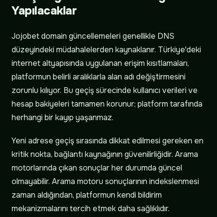
Yapılacaklar
Jojobet domain güncellemeleri genellikle DNS
düzeyindeki müdahalelerden kaynaklanır. Türkiye'deki
internet altyapısında uygulanan erişim kısıtlamaları,
platformun belirli aralıklarla alan adı değiştirmesini
zorunlu kılıyor. Bu geçiş sürecinde kullanıcı verileri ve
hesap bakiyeleri tamamen korunur; platform tarafında
herhangi bir kayıp yaşanmaz.
Yeni adrese geçiş sırasında dikkat edilmesi gereken en
kritik nokta, bağlantı kaynağının güvenilirliğidir. Arama
motorlarında çıkan sonuçlar her durumda güncel
olmayabilir. Arama motoru sonuçlarının indekslenmesi
zaman aldığından, platformun kendi bildirim
mekanizmalarını tercih etmek daha sağlıklıdır.