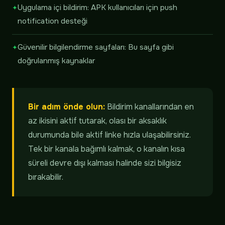
Uygulama içi bildirim: APK kullanıcıları için push
notification desteği
Güvenilir bilgilendirme sayfaları: Bu sayfa gibi
doğrulanmış kaynaklar
Bir adım önde olun:
Bildirim kanallarından en
az ikisini aktif tutarak, olası bir aksaklık
durumunda bile aktif linke hızla ulaşabilirsiniz.
Tek bir kanala bağımlı kalmak, o kanalın kısa
süreli devre dışı kalması halinde sizi bilgisiz
bırakabilir.