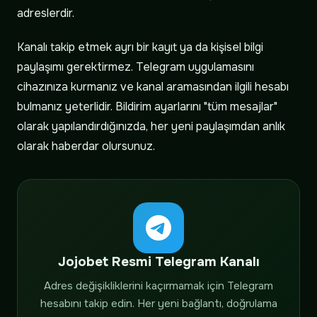
adreslerdir.
Kanalı takip etmek ayrı bir kayıt ya da kişisel bilgi
paylaşımı gerektirmez. Telegram uygulamasını
cihazınıza kurmanız ve kanal aramasından ilgili hesabı
bulmanız yeterlidir. Bildirim ayarlarını "tüm mesajlar"
olarak yapılandırdığınızda, her yeni paylaşımdan anlık
olarak haberdar olursunuz.
Jojobet Resmi Telegram Kanalı
Adres değişikliklerini kaçırmamak için Telegram
hesabını takip edin. Her yeni bağlantı, doğrulama