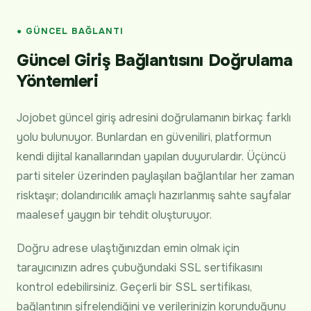
● GÜNCEL BAĞLANTI
Güncel Giriş Bağlantısını Doğrulama
Yöntemleri
Jojobet güncel giriş adresini doğrulamanın birkaç farklı
yolu bulunuyor. Bunlardan en güveniliri, platformun
kendi dijital kanallarından yapılan duyurulardır. Üçüncü
parti siteler üzerinden paylaşılan bağlantılar her zaman
risktaşır; dolandırıcılık amaçlı hazırlanmış sahte sayfalar
maalesef yaygın bir tehdit oluşturuyor.
Doğru adrese ulaştığınızdan emin olmak için
tarayıcınızın adres çubuğundaki SSL sertifikasını
kontrol edebilirsiniz. Geçerli bir SSL sertifikası,
bağlantının şifrelendiğini ve verilerinizin korunduğunu