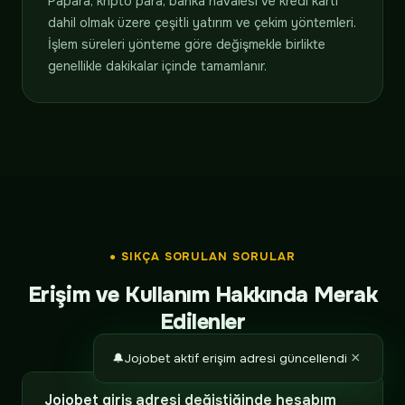
Papara, kripto para, banka havalesi ve kredi kartı
dahil olmak üzere çeşitli yatırım ve çekim yöntemleri.
İşlem süreleri yönteme göre değişmekle birlikte
genellikle dakikalar içinde tamamlanır.
● SIKÇA SORULAN SORULAR
Erişim ve Kullanım Hakkında Merak
Edilenler
×
🔔
Jojobet aktif erişim adresi güncellendi
Jojobet giriş adresi değiştiğinde hesabım