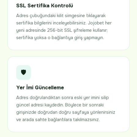
SSL Sertifika Kontrolü
Adres çubuğundaki kilit simgesine tıklayarak
sertifika bilgilerini inceleyebilirsiniz. Jojobet her
yeni adresinde 256-bit SSL şifreleme kullanır;
sertifika yoksa o bağlantıya giriş yapmayın.
🛡️
Yer İmi Güncelleme
Adres doğrulandıktan sonra eski yer imini silip
güncel adresi kaydedin. Böylece bir sonraki
girişinizde doğrudan doğru sayfaya yönlenirsiniz
ve arada sahte bağlantılara takılmazsınız.