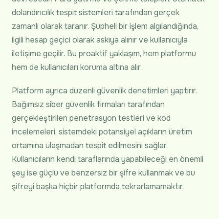
dolandırıcılık tespit sistemleri tarafından gerçek
zamanlı olarak taranır. Şüpheli bir işlem algılandığında,
ilgili hesap geçici olarak askıya alınır ve kullanıcıyla
iletişime geçilir. Bu proaktif yaklaşım, hem platformu
hem de kullanıcıları koruma altına alır.
Platform ayrıca düzenli güvenlik denetimleri yaptırır.
Bağımsız siber güvenlik firmaları tarafından
gerçekleştirilen penetrasyon testleri ve kod
incelemeleri, sistemdeki potansiyel açıkların üretim
ortamına ulaşmadan tespit edilmesini sağlar.
Kullanıcıların kendi taraflarında yapabileceği en önemli
şey ise güçlü ve benzersiz bir şifre kullanmak ve bu
şifreyi başka hiçbir platformda tekrarlamamaktır.