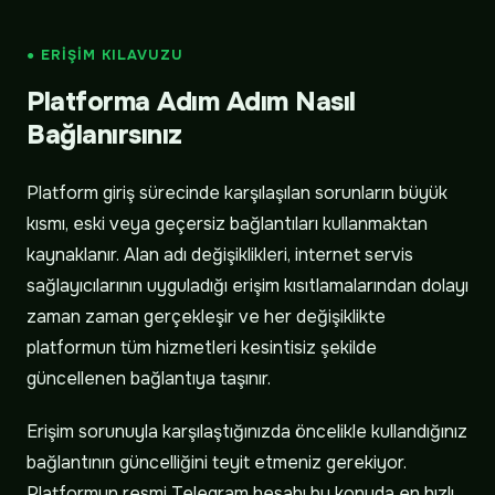
● ERIŞIM KILAVUZU
Platforma Adım Adım Nasıl
Bağlanırsınız
Platform giriş sürecinde karşılaşılan sorunların büyük
kısmı, eski veya geçersiz bağlantıları kullanmaktan
kaynaklanır. Alan adı değişiklikleri, internet servis
sağlayıcılarının uyguladığı erişim kısıtlamalarından dolayı
zaman zaman gerçekleşir ve her değişiklikte
platformun tüm hizmetleri kesintisiz şekilde
güncellenen bağlantıya taşınır.
Erişim sorunuyla karşılaştığınızda öncelikle kullandığınız
bağlantının güncelliğini teyit etmeniz gerekiyor.
Platformun resmi Telegram hesabı bu konuda en hızlı