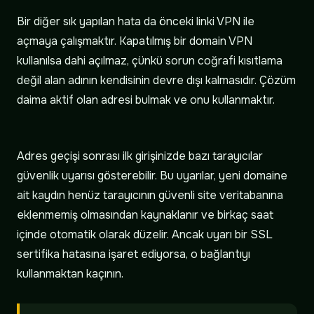
Bir diğer sık yapılan hata da önceki linki VPN ile
açmaya çalışmaktır. Kapatılmış bir domain VPN
kullanılsa dahi açılmaz, çünkü sorun coğrafi kısıtlama
değil alan adının kendisinin devre dışı kalmasıdır. Çözüm
daima aktif olan adresi bulmak ve onu kullanmaktır.
Adres geçişi sonrası ilk girişinizde bazı tarayıcılar
güvenlik uyarısı gösterebilir. Bu uyarılar, yeni domaine
ait kaydın henüz tarayıcının güvenli site veritabanına
eklenmemiş olmasından kaynaklanır ve birkaç saat
içinde otomatik olarak düzelir. Ancak uyarı bir SSL
sertifika hatasına işaret ediyorsa, o bağlantıyı
kullanmaktan kaçının.