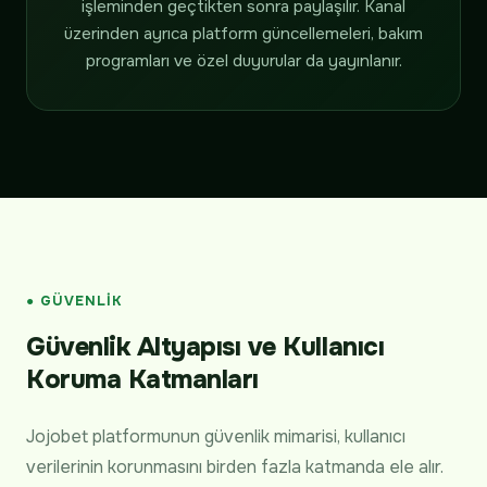
işleminden geçtikten sonra paylaşılır. Kanal
üzerinden ayrıca platform güncellemeleri, bakım
programları ve özel duyurular da yayınlanır.
● GÜVENLIK
Güvenlik Altyapısı ve Kullanıcı
Koruma Katmanları
Jojobet platformunun güvenlik mimarisi, kullanıcı
verilerinin korunmasını birden fazla katmanda ele alır.