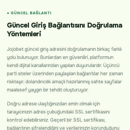
● GÜNCEL BAĞLANTI
Güncel Giriş Bağlantısını Doğrulama
Yöntemleri
Jojobet güncel giriş adresini doğrulamanın birkaç farklı
yolu bulunuyor. Bunlardan en güveniliri, platformun
kendi dijital kanallarından yapılan duyurulardır. Üçüncü
parti siteler üzerinden paylaşılan bağlantılar her zaman
risktaşır; dolandırıcılık amaçlı hazırlanmış sahte sayfalar
maalesef yaygın bir tehdit oluşturuyor.
Doğru adrese ulaştığınızdan emin olmak için
tarayıcınızın adres çubuğundaki SSL sertifikasını
kontrol edebilirsiniz. Geçerli bir SSL sertifikası,
bağlantının şifrelendiğini ve verilerinizin korunduğunu