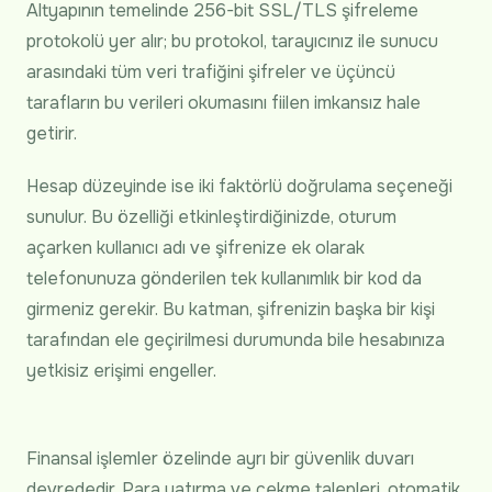
Altyapının temelinde 256-bit SSL/TLS şifreleme
protokolü yer alır; bu protokol, tarayıcınız ile sunucu
arasındaki tüm veri trafiğini şifreler ve üçüncü
tarafların bu verileri okumasını fiilen imkansız hale
getirir.
Hesap düzeyinde ise iki faktörlü doğrulama seçeneği
sunulur. Bu özelliği etkinleştirdiğinizde, oturum
açarken kullanıcı adı ve şifrenize ek olarak
telefonunuza gönderilen tek kullanımlık bir kod da
girmeniz gerekir. Bu katman, şifrenizin başka bir kişi
tarafından ele geçirilmesi durumunda bile hesabınıza
yetkisiz erişimi engeller.
Finansal işlemler özelinde ayrı bir güvenlik duvarı
devrededir. Para yatırma ve çekme talepleri, otomatik