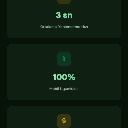
3 sn
Ortalama Yönlendirme Hızı
📱
100%
Mobil Uyumluluk
🔒