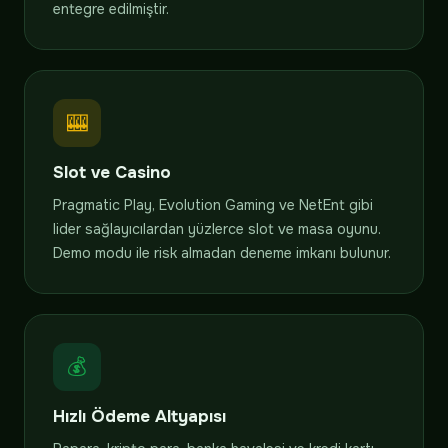
entegre edilmiştir.
🎰
Slot ve Casino
Pragmatic Play, Evolution Gaming ve NetEnt gibi
lider sağlayıcılardan yüzlerce slot ve masa oyunu.
Demo modu ile risk almadan deneme imkanı bulunur.
💰
Hızlı Ödeme Altyapısı