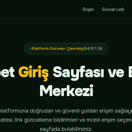
Erişim
Güncel Link
Platform Durumu: Çevrimiçi
04:57:27
bet
Giriş
Sayfası ve 
Merkezi
platformuna doğrudan ve güvenli yoldan erişim sağlayı
dresi, link güncelleme bildirimleri ve mobil erişim seçen
sayfada bulabilirsiniz.