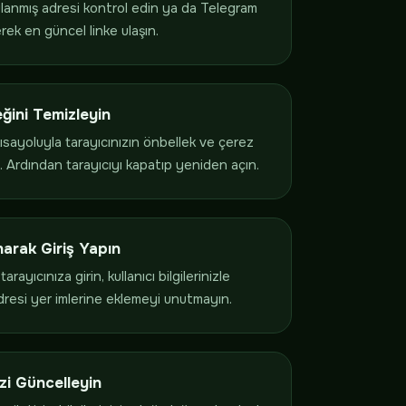
lanmış adresi kontrol edin ya da Telegram
rek en güncel linke ulaşın.
ğini Temizleyin
ısayoluyla tarayıcınızın önbellek ve çerez
n. Ardından tarayıcıyı kapatıp yeniden açın.
narak Giriş Yapın
rayıcınıza girin, kullanıcı bilgilerinizle
dresi yer imlerine eklemeyi unutmayın.
izi Güncelleyin