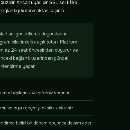
düzelir. Ancak uyarı bir SSL sertifika
bağlantıyı kullanmaktan kaçının.
lan adı güncelleme duyurularını
am bildirimlerini açık tutun. Platform,
i en az 24 saat öncesinden duyurur ve
nceki bağlantı üzerinden güncel
nlendirme yapar.
um bilgileriniz ve şifreniz korunur
u ve oyun geçmişi eksiksiz aktarılır
endirme belirli bir dönem boyunca devam eder