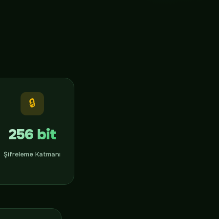
🔒
256 bit
Şifreleme Katmanı