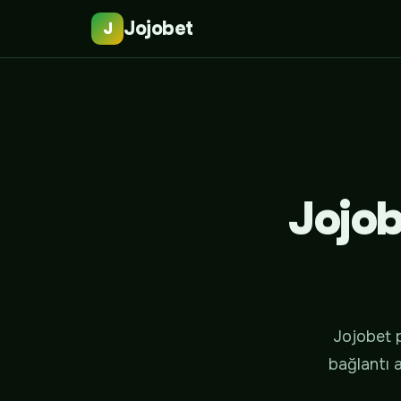
Jojobet
J
Jojo
Jojobet 
bağlantı a