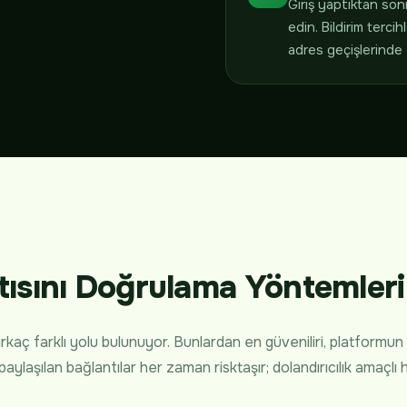
Giriş yaptıktan sonr
edin. Bildirim terci
adres geçişlerinde 
tısını Doğrulama Yöntemleri
kaç farklı yolu bulunuyor. Bunlardan en güveniliri, platformun k
paylaşılan bağlantılar her zaman risktaşır; dolandırıcılık amaçl