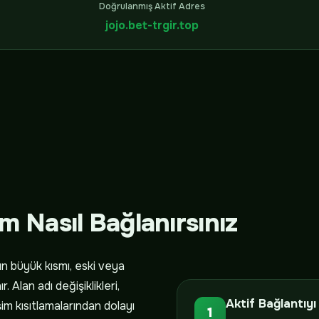
Doğrulanmış Aktif Adres
jojo.bet-trgir.top
 Nasıl Bağlanırsınız
ın büyük kısmı, eski veya
 Alan adı değişiklikleri,
Aktif Bağlantıyı
şim kısıtlamalarından dolayı
1