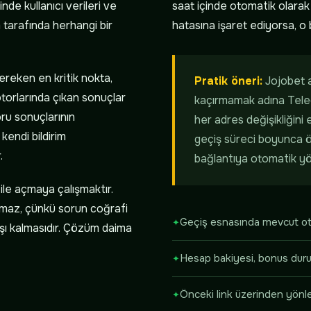
nde kullanıcı verileri ve
saat içinde otomatik olarak 
tarafında herhangi bir
hatasına işaret ediyorsa, o 
ereken en kritik nokta,
Pratik öneri:
Jojobet a
otorlarında çıkan sonuçlar
kaçırmamak adına Telegr
ru sonuçlarının
her adres değişikliğin
endi bildirim
geçiş süreci boyunca ö
.
bağlantıya otomatik yö
 ile açmaya çalışmaktır.
ılmaz, çünkü sorun coğrafi
Geçiş esnasında mevcut otur
dışı kalmasıdır. Çözüm daima
Hesap bakiyesi, bonus durum
Önceki link üzerinden yönl