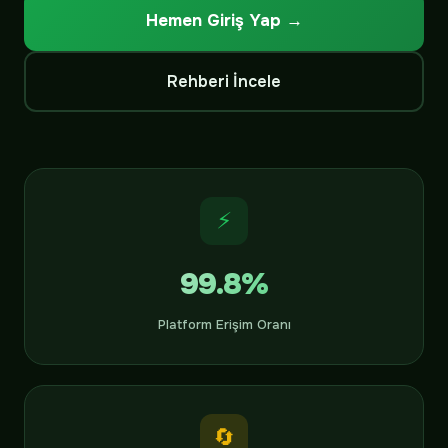
Hemen Giriş Yap →
Rehberi İncele
⚡
99.8%
Platform Erişim Oranı
🔄