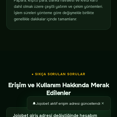
Papara, kripto para, banka havalesi ve kredi kartı
dahil olmak üzere çeşitli yatırım ve çekim yöntemleri.
İşlem süreleri yönteme göre değişmekle birlikte
genellikle dakikalar içinde tamamlanır.
● SIKÇA SORULAN SORULAR
Erişim ve Kullanım Hakkında Merak
Edilenler
×
🔔
Jojobet aktif erişim adresi güncellendi
Jojobet giriş adresi değiştiğinde hesabım