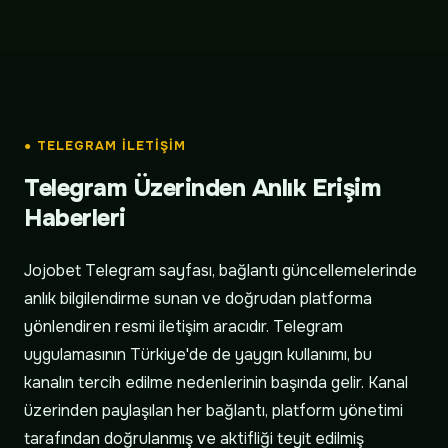
● TELEGRAM İLETIŞIM
Telegram Üzerinden Anlık Erişim
Haberleri
Jojobet Telegram sayfası, bağlantı güncellemelerinde
anlık bilgilendirme sunan ve doğrudan platforma
yönlendiren resmi iletişim aracıdır. Telegram
uygulamasının Türkiye'de de yaygın kullanımı, bu
kanalın tercih edilme nedenlerinin başında gelir. Kanal
üzerinden paylaşılan her bağlantı, platform yönetimi
tarafından doğrulanmış ve aktifliği teyit edilmiş