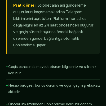
Pratik öneri:
Jojobet alan adı güncelleme
duyurularını kaçırmamak adına Telegram
bildirimlerini açık tutun. Platform, her adres
değişikliğini en az 24 saat öncesinden duyurur
ve geçiş süreci boyunca önceki bağlantı
üzerinden güncel bağlantıya otomatik
yönlendirme yapar.
Geçiş esnasında mevcut oturum bilgileriniz ve şifreniz
korunur
Hesap bakiyesi, bonus durumu ve oyun geçmişi eksiksiz
aktarılır
Önceki link üzerinden yönlendirme belirli bir dönem