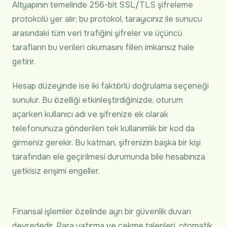
Altyapının temelinde 256-bit SSL/TLS şifreleme
protokolü yer alır; bu protokol, tarayıcınız ile sunucu
arasındaki tüm veri trafiğini şifreler ve üçüncü
tarafların bu verileri okumasını fiilen imkansız hale
getirir.
Hesap düzeyinde ise iki faktörlü doğrulama seçeneği
sunulur. Bu özelliği etkinleştirdiğinizde, oturum
açarken kullanıcı adı ve şifrenize ek olarak
telefonunuza gönderilen tek kullanımlık bir kod da
girmeniz gerekir. Bu katman, şifrenizin başka bir kişi
tarafından ele geçirilmesi durumunda bile hesabınıza
yetkisiz erişimi engeller.
Finansal işlemler özelinde ayrı bir güvenlik duvarı
devrededir. Para yatırma ve çekme talepleri, otomatik