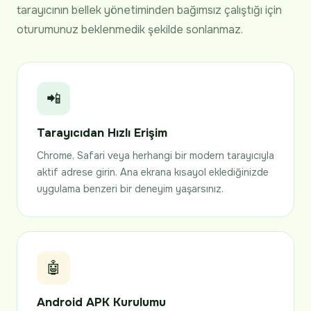
tarayıcının bellek yönetiminden bağımsız çalıştığı için
oturumunuz beklenmedik şekilde sonlanmaz.
📲
Tarayıcıdan Hızlı Erişim
Chrome, Safari veya herhangi bir modern tarayıcıyla
aktif adrese girin. Ana ekrana kısayol eklediğinizde
uygulama benzeri bir deneyim yaşarsınız.
🤖
Android APK Kurulumu