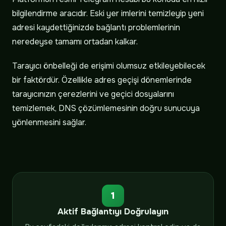
bilgilendirme aracıdır. Eski yer imlerini temizleyip yeni
adresi kaydettiğinizde bağlantı problemlerinin
neredeyse tamamı ortadan kalkar.
Tarayıcı önbelleği de erişimi olumsuz etkileyebilecek
bir faktördür. Özellikle adres geçişi dönemlerinde
tarayıcınızın çerezlerini ve geçici dosyalarını
temizlemek, DNS çözümlemesinin doğru sunucuya
yönlenmesini sağlar.
1
Aktif Bağlantıyı Doğrulayın