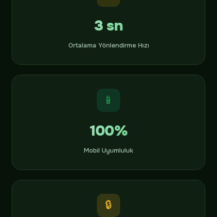
3 sn
Ortalama Yönlendirme Hızı
📱
100%
Mobil Uyumluluk
🔒