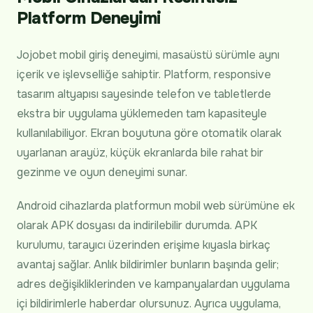
Platform Deneyimi
Jojobet mobil giriş deneyimi, masaüstü sürümle aynı
içerik ve işlevselliğe sahiptir. Platform, responsive
tasarım altyapısı sayesinde telefon ve tabletlerde
ekstra bir uygulama yüklemeden tam kapasiteyle
kullanılabiliyor. Ekran boyutuna göre otomatik olarak
uyarlanan arayüz, küçük ekranlarda bile rahat bir
gezinme ve oyun deneyimi sunar.
Android cihazlarda platformun mobil web sürümüne ek
olarak APK dosyası da indirilebilir durumda. APK
kurulumu, tarayıcı üzerinden erişime kıyasla birkaç
avantaj sağlar. Anlık bildirimler bunların başında gelir;
adres değişikliklerinden ve kampanyalardan uygulama
içi bildirimlerle haberdar olursunuz. Ayrıca uygulama,