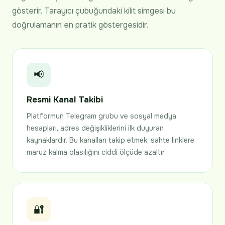
gösterir. Tarayıcı çubuğundaki kilit simgesi bu
doğrulamanın en pratik göstergesidir.
📢
Resmi Kanal Takibi
Platformun Telegram grubu ve sosyal medya
hesapları, adres değişikliklerini ilk duyuran
kaynaklardır. Bu kanalları takip etmek, sahte linklere
maruz kalma olasılığını ciddi ölçüde azaltır.
🔐