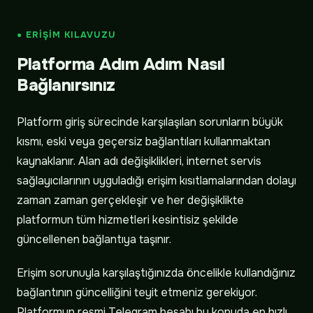
● ERIŞIM KILAVUZU
Platforma Adım Adım Nasıl
Bağlanırsınız
Platform giriş sürecinde karşılaşılan sorunların büyük
kısmı, eski veya geçersiz bağlantıları kullanmaktan
kaynaklanır. Alan adı değişiklikleri, internet servis
sağlayıcılarının uyguladığı erişim kısıtlamalarından dolayı
zaman zaman gerçekleşir ve her değişiklikte
platformun tüm hizmetleri kesintisiz şekilde
güncellenen bağlantıya taşınır.
Erişim sorunuyla karşılaştığınızda öncelikle kullandığınız
bağlantının güncelliğini teyit etmeniz gerekiyor.
Platformun resmi Telegram hesabı bu konuda en hızlı