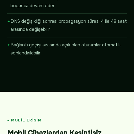
boyunca devam eder
DNS değişikliği sonrası propagasyon süresi 4 ile 48 saat
arasında değişebilir
Bağlantı geçişi sırasında açık olan oturumlar otomatik
sonlandırılabilir
● MOBIL ERIŞIM
Mobil Cihazlardan Kesintisiz