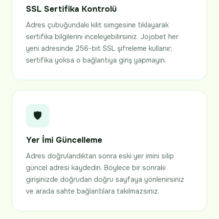
SSL Sertifika Kontrolü
Adres çubuğundaki kilit simgesine tıklayarak
sertifika bilgilerini inceleyebilirsiniz. Jojobet her
yeni adresinde 256-bit SSL şifreleme kullanır;
sertifika yoksa o bağlantıya giriş yapmayın.
🛡️
Yer İmi Güncelleme
Adres doğrulandıktan sonra eski yer imini silip
güncel adresi kaydedin. Böylece bir sonraki
girişinizde doğrudan doğru sayfaya yönlenirsiniz
ve arada sahte bağlantılara takılmazsınız.