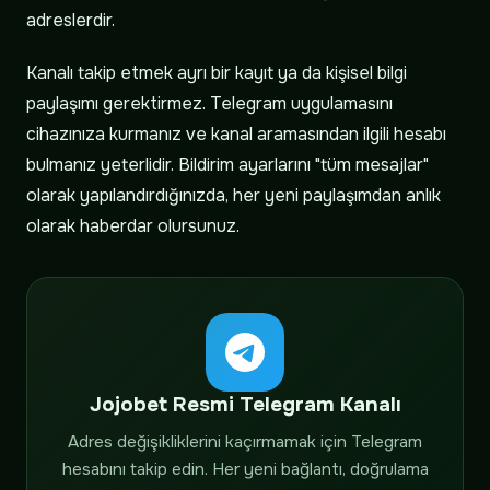
adreslerdir.
Kanalı takip etmek ayrı bir kayıt ya da kişisel bilgi
paylaşımı gerektirmez. Telegram uygulamasını
cihazınıza kurmanız ve kanal aramasından ilgili hesabı
bulmanız yeterlidir. Bildirim ayarlarını "tüm mesajlar"
olarak yapılandırdığınızda, her yeni paylaşımdan anlık
olarak haberdar olursunuz.
Jojobet Resmi Telegram Kanalı
Adres değişikliklerini kaçırmamak için Telegram
hesabını takip edin. Her yeni bağlantı, doğrulama