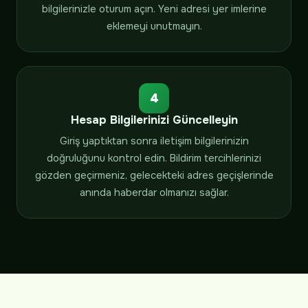
bilgilerinizle oturum açın. Yeni adresi yer imlerine
eklemeyi unutmayın.
4
Hesap Bilgilerinizi Güncelleyin
Giriş yaptıktan sonra iletişim bilgilerinizin
doğruluğunu kontrol edin. Bildirim tercihlerinizi
gözden geçirmeniz, gelecekteki adres geçişlerinde
anında haberdar olmanızı sağlar.