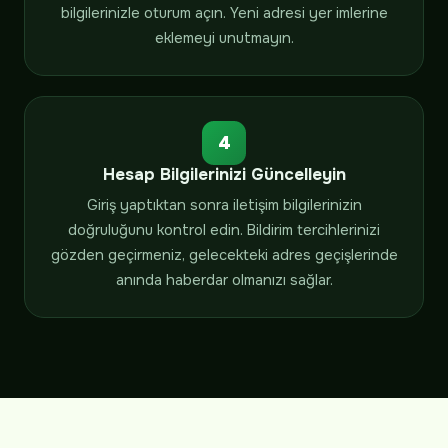
bilgilerinizle oturum açın. Yeni adresi yer imlerine
eklemeyi unutmayın.
4
Hesap Bilgilerinizi Güncelleyin
Giriş yaptıktan sonra iletişim bilgilerinizin
doğruluğunu kontrol edin. Bildirim tercihlerinizi
gözden geçirmeniz, gelecekteki adres geçişlerinde
anında haberdar olmanızı sağlar.