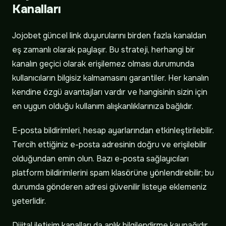
Kanalları
Jojobet güncel link duyurularını birden fazla kanaldan
eş zamanlı olarak paylaşır. Bu strateji, herhangi bir
kanalın geçici olarak erişilemez olması durumunda
kullanıcıların bilgisiz kalmamasını garantiler. Her kanalın
kendine özgü avantajları vardır ve hangisinin sizin için
en uygun olduğu kullanım alışkanlıklarınıza bağlıdır.
E-posta bildirimleri, hesap ayarlarından etkinleştirilebilir.
Tercih ettiğiniz e-posta adresinin doğru ve erişilebilir
olduğundan emin olun. Bazı e-posta sağlayıcıları
platform bildirimlerini spam klasörüne yönlendirebilir; bu
durumda gönderen adresi güvenilir listeye eklemeniz
yeterlidir.
Dijital iletişim kanalları da anlık bilgilendirme kaynağıdır,