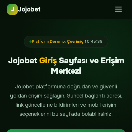
Jojobet
J
Platform Durumu: Çevrimiçi
10:45:40
Jojobet
Giriş
Sayfası ve Erişim
Merkezi
Jojobet platformuna doğrudan ve güvenli
yoldan erişim sağlayın. Güncel bağlantı adresi,
link güncelleme bildirimleri ve mobil erişim
seçeneklerini bu sayfada bulabilirsiniz.