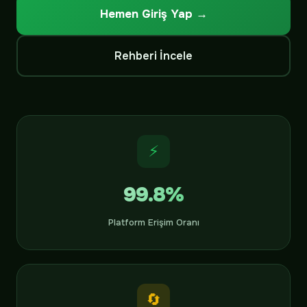
Hemen Giriş Yap →
Rehberi İncele
⚡
99.8%
Platform Erişim Oranı
🔄