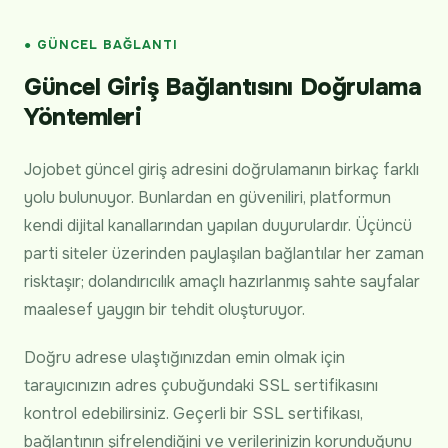
● GÜNCEL BAĞLANTI
Güncel Giriş Bağlantısını Doğrulama
Yöntemleri
Jojobet güncel giriş adresini doğrulamanın birkaç farklı
yolu bulunuyor. Bunlardan en güveniliri, platformun
kendi dijital kanallarından yapılan duyurulardır. Üçüncü
parti siteler üzerinden paylaşılan bağlantılar her zaman
risktaşır; dolandırıcılık amaçlı hazırlanmış sahte sayfalar
maalesef yaygın bir tehdit oluşturuyor.
Doğru adrese ulaştığınızdan emin olmak için
tarayıcınızın adres çubuğundaki SSL sertifikasını
kontrol edebilirsiniz. Geçerli bir SSL sertifikası,
bağlantının şifrelendiğini ve verilerinizin korunduğunu