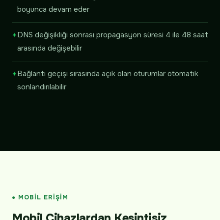
boyunca devam eder
DNS değişikliği sonrası propagasyon süresi 4 ile 48 saat
arasında değişebilir
Bağlantı geçişi sırasında açık olan oturumlar otomatik
sonlandırılabilir
● MOBIL ERIŞIM
Mobil Cihazlardan Kesintisiz