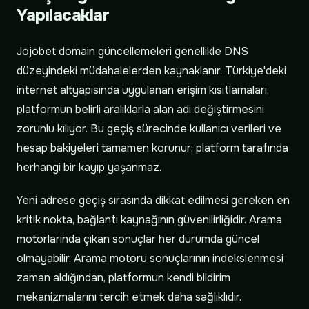
Yapılacaklar
Jojobet domain güncellemeleri genellikle DNS
düzeyindeki müdahalelerden kaynaklanır. Türkiye'deki
internet altyapısında uygulanan erişim kısıtlamaları,
platformun belirli aralıklarla alan adı değiştirmesini
zorunlu kılıyor. Bu geçiş sürecinde kullanıcı verileri ve
hesap bakiyeleri tamamen korunur; platform tarafında
herhangi bir kayıp yaşanmaz.
Yeni adrese geçiş sırasında dikkat edilmesi gereken en
kritik nokta, bağlantı kaynağının güvenilirliğidir. Arama
motorlarında çıkan sonuçlar her durumda güncel
olmayabilir. Arama motoru sonuçlarının indekslenmesi
zaman aldığından, platformun kendi bildirim
mekanizmalarını tercih etmek daha sağlıklıdır.