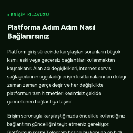
● ERIŞIM KILAVUZU
Platforma Adım Adım Nasıl
Bağlanırsınız
Platform giriş sürecinde karşılaşılan sorunların büyük
kısmı, eski veya geçersiz bağlantıları kullanmaktan
kaynaklanır. Alan adı değişiklikleri, internet servis
sağlayıcılarının uyguladığı erişim kısıtlamalarından dolayı
zaman zaman gerçekleşir ve her değişiklikte
platformun tüm hizmetleri kesintisiz şekilde
güncellenen bağlantıya taşınır.
Erişim sorunuyla karşılaştığınızda öncelikle kullandığınız
bağlantının güncelliğini teyit etmeniz gerekiyor.
Platformun resmi Telegram hesabı bu konuda en hızlı