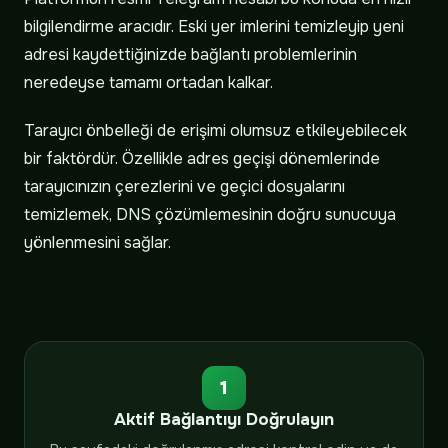
bilgilendirme aracıdır. Eski yer imlerini temizleyip yeni
adresi kaydettiğinizde bağlantı problemlerinin
neredeyse tamamı ortadan kalkar.
Tarayıcı önbelleği de erişimi olumsuz etkileyebilecek
bir faktördür. Özellikle adres geçişi dönemlerinde
tarayıcınızın çerezlerini ve geçici dosyalarını
temizlemek, DNS çözümlemesinin doğru sunucuya
yönlenmesini sağlar.
1
Aktif Bağlantıyı Doğrulayın