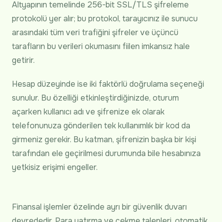
Altyapının temelinde 256-bit SSL/TLS şifreleme
protokolü yer alır; bu protokol, tarayıcınız ile sunucu
arasındaki tüm veri trafiğini şifreler ve üçüncü
tarafların bu verileri okumasını fiilen imkansız hale
getirir.
Hesap düzeyinde ise iki faktörlü doğrulama seçeneği
sunulur. Bu özelliği etkinleştirdiğinizde, oturum
açarken kullanıcı adı ve şifrenize ek olarak
telefonunuza gönderilen tek kullanımlık bir kod da
girmeniz gerekir. Bu katman, şifrenizin başka bir kişi
tarafından ele geçirilmesi durumunda bile hesabınıza
yetkisiz erişimi engeller.
Finansal işlemler özelinde ayrı bir güvenlik duvarı
devrededir. Para yatırma ve çekme talepleri, otomatik