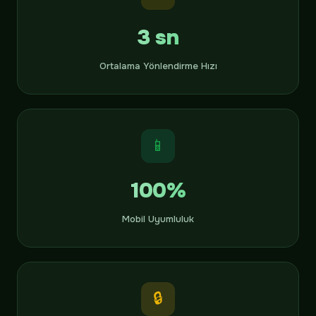
3 sn
Ortalama Yönlendirme Hızı
📱
100%
Mobil Uyumluluk
🔒