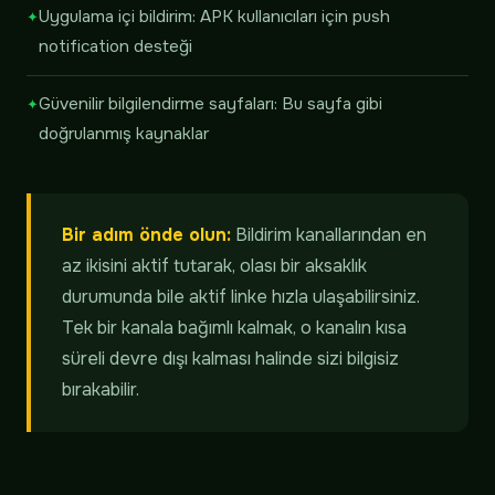
Uygulama içi bildirim: APK kullanıcıları için push
notification desteği
Güvenilir bilgilendirme sayfaları: Bu sayfa gibi
doğrulanmış kaynaklar
Bir adım önde olun:
Bildirim kanallarından en
az ikisini aktif tutarak, olası bir aksaklık
durumunda bile aktif linke hızla ulaşabilirsiniz.
Tek bir kanala bağımlı kalmak, o kanalın kısa
süreli devre dışı kalması halinde sizi bilgisiz
bırakabilir.