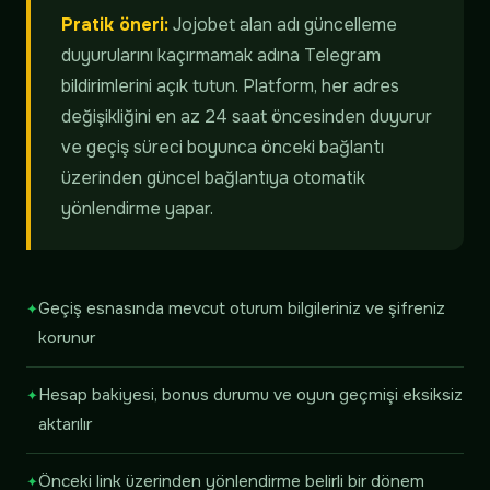
Pratik öneri:
Jojobet alan adı güncelleme
duyurularını kaçırmamak adına Telegram
bildirimlerini açık tutun. Platform, her adres
değişikliğini en az 24 saat öncesinden duyurur
ve geçiş süreci boyunca önceki bağlantı
üzerinden güncel bağlantıya otomatik
yönlendirme yapar.
Geçiş esnasında mevcut oturum bilgileriniz ve şifreniz
korunur
Hesap bakiyesi, bonus durumu ve oyun geçmişi eksiksiz
aktarılır
Önceki link üzerinden yönlendirme belirli bir dönem