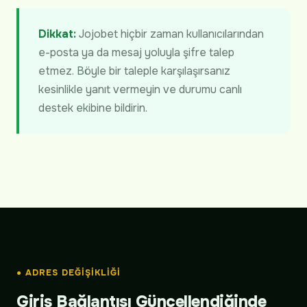
Dikkat:
Jojobet hiçbir zaman kullanıcılarından
e-posta ya da mesaj yoluyla şifre talep
etmez. Böyle bir taleple karşılaşırsanız
kesinlikle yanıt vermeyin ve durumu canlı
destek ekibine bildirin.
● ADRES DEĞIŞIKLIĞI
Giriş Bağlantısı Güncellendiğinde