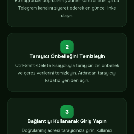
Bu sayfadaki doğrulanmış adresi kontrol edin ya da
Telegram kanalını ziyaret ederek en güncel linke
ulaşın.
2
Tarayıcı Önbelleğini Temizleyin
Ctrl+Shift+Delete kısayoluyla tarayıcınızın önbellek
ve çerez verilerini temizleyin. Ardından tarayıcıyı
kapatıp yeniden açın.
3
Bağlantıyı Kullanarak Giriş Yapın
Doğrulanmış adresi tarayıcınıza girin, kullanıcı