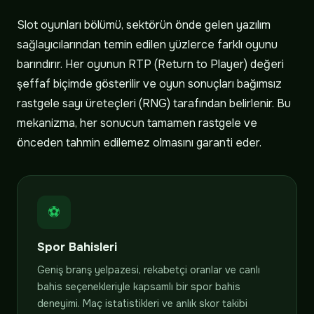
Slot oyunları bölümü, sektörün önde gelen yazılım
sağlayıcılarından temin edilen yüzlerce farklı oyunu
barındırır. Her oyunun RTP (Return to Player) değeri
şeffaf biçimde gösterilir ve oyun sonuçları bağımsız
rastgele sayı üreteçleri (RNG) tarafından belirlenir. Bu
mekanizma, her sonucun tamamen rastgele ve
önceden tahmin edilemez olmasını garanti eder.
⚽
Spor Bahisleri
Geniş branş yelpazesi, rekabetçi oranlar ve canlı
bahis seçenekleriyle kapsamlı bir spor bahis
deneyimi. Maç istatistikleri ve anlık skor takibi