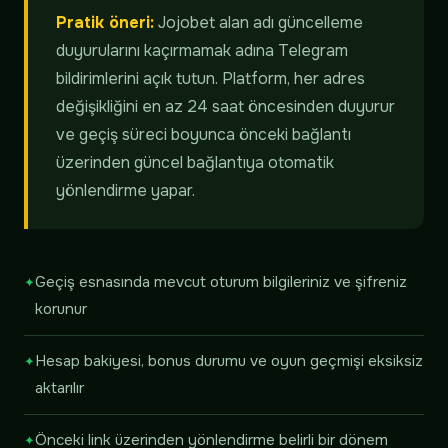
Pratik öneri:
Jojobet alan adı güncelleme
duyurularını kaçırmamak adına Telegram
bildirimlerini açık tutun. Platform, her adres
değişikliğini en az 24 saat öncesinden duyurur
ve geçiş süreci boyunca önceki bağlantı
üzerinden güncel bağlantıya otomatik
yönlendirme yapar.
Geçiş esnasında mevcut oturum bilgileriniz ve şifreniz
korunur
Hesap bakiyesi, bonus durumu ve oyun geçmişi eksiksiz
aktarılır
Önceki link üzerinden yönlendirme belirli bir dönem