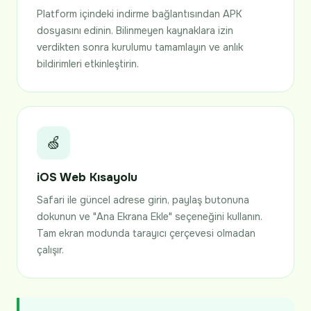
Platform içindeki indirme bağlantısından APK
dosyasını edinin. Bilinmeyen kaynaklara izin
verdikten sonra kurulumu tamamlayın ve anlık
bildirimleri etkinleştirin.
🍏
iOS Web Kısayolu
Safari ile güncel adrese girin, paylaş butonuna
dokunun ve "Ana Ekrana Ekle" seçeneğini kullanın.
Tam ekran modunda tarayıcı çerçevesi olmadan
çalışır.