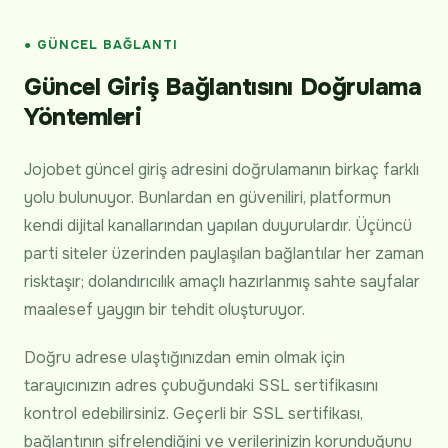
● GÜNCEL BAĞLANTI
Güncel Giriş Bağlantısını Doğrulama
Yöntemleri
Jojobet güncel giriş adresini doğrulamanın birkaç farklı
yolu bulunuyor. Bunlardan en güveniliri, platformun
kendi dijital kanallarından yapılan duyurulardır. Üçüncü
parti siteler üzerinden paylaşılan bağlantılar her zaman
risktaşır; dolandırıcılık amaçlı hazırlanmış sahte sayfalar
maalesef yaygın bir tehdit oluşturuyor.
Doğru adrese ulaştığınızdan emin olmak için
tarayıcınızın adres çubuğundaki SSL sertifikasını
kontrol edebilirsiniz. Geçerli bir SSL sertifikası,
bağlantının şifrelendiğini ve verilerinizin korunduğunu