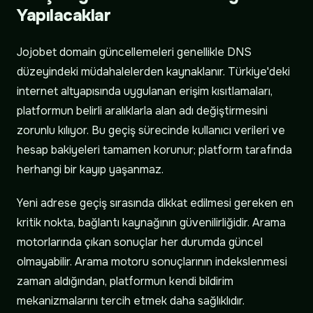
Yapılacaklar
Jojobet domain güncellemeleri genellikle DNS
düzeyindeki müdahalelerden kaynaklanır. Türkiye'deki
internet altyapısında uygulanan erişim kısıtlamaları,
platformun belirli aralıklarla alan adı değiştirmesini
zorunlu kılıyor. Bu geçiş sürecinde kullanıcı verileri ve
hesap bakiyeleri tamamen korunur; platform tarafında
herhangi bir kayıp yaşanmaz.
Yeni adrese geçiş sırasında dikkat edilmesi gereken en
kritik nokta, bağlantı kaynağının güvenilirliğidir. Arama
motorlarında çıkan sonuçlar her durumda güncel
olmayabilir. Arama motoru sonuçlarının indekslenmesi
zaman aldığından, platformun kendi bildirim
mekanizmalarını tercih etmek daha sağlıklıdır.