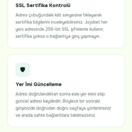
SSL Sertifika Kontrolü
Adres çubuğundaki kilit simgesine tıklayarak
sertifika bilgilerini inceleyebilirsiniz. Jojobet her
yeni adresinde 256-bit SSL şifreleme kullanır;
sertifika yoksa o bağlantıya giriş yapmayın.
🛡️
Yer İmi Güncelleme
Adres doğrulandıktan sonra eski yer imini silip
güncel adresi kaydedin. Böylece bir sonraki
girişinizde doğrudan doğru sayfaya yönlenirsiniz
ve arada sahte bağlantılara takılmazsınız.