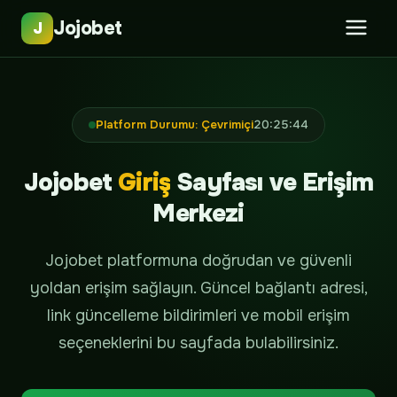
Jojobet
J
Platform Durumu: Çevrimiçi
20:25:45
Jojobet
Giriş
Sayfası ve Erişim
Merkezi
Jojobet platformuna doğrudan ve güvenli
yoldan erişim sağlayın. Güncel bağlantı adresi,
link güncelleme bildirimleri ve mobil erişim
seçeneklerini bu sayfada bulabilirsiniz.