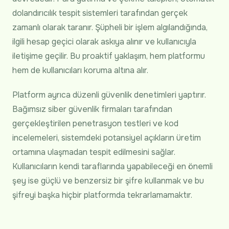
dolandırıcılık tespit sistemleri tarafından gerçek
zamanlı olarak taranır. Şüpheli bir işlem algılandığında,
ilgili hesap geçici olarak askıya alınır ve kullanıcıyla
iletişime geçilir. Bu proaktif yaklaşım, hem platformu
hem de kullanıcıları koruma altına alır.
Platform ayrıca düzenli güvenlik denetimleri yaptırır.
Bağımsız siber güvenlik firmaları tarafından
gerçekleştirilen penetrasyon testleri ve kod
incelemeleri, sistemdeki potansiyel açıkların üretim
ortamına ulaşmadan tespit edilmesini sağlar.
Kullanıcıların kendi taraflarında yapabileceği en önemli
şey ise güçlü ve benzersiz bir şifre kullanmak ve bu
şifreyi başka hiçbir platformda tekrarlamamaktır.