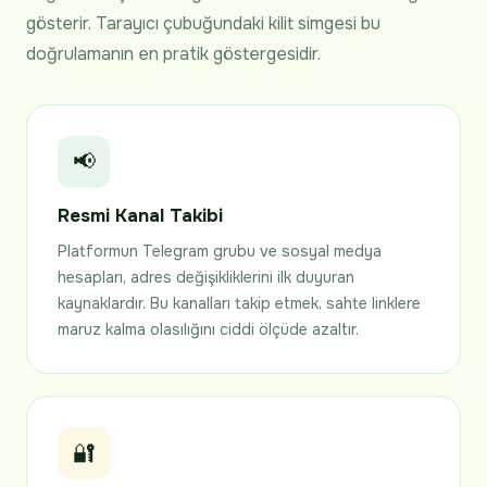
gösterir. Tarayıcı çubuğundaki kilit simgesi bu
doğrulamanın en pratik göstergesidir.
📢
Resmi Kanal Takibi
Platformun Telegram grubu ve sosyal medya
hesapları, adres değişikliklerini ilk duyuran
kaynaklardır. Bu kanalları takip etmek, sahte linklere
maruz kalma olasılığını ciddi ölçüde azaltır.
🔐