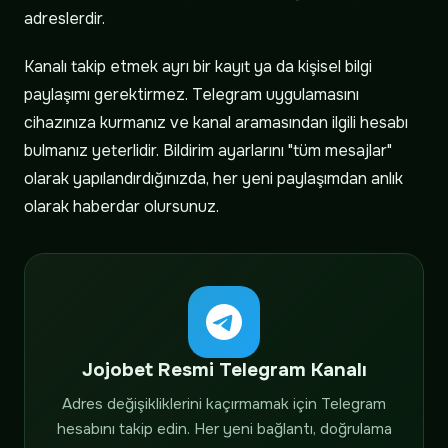
adreslerdir.
Kanalı takip etmek ayrı bir kayıt ya da kişisel bilgi
paylaşımı gerektirmez. Telegram uygulamasını
cihazınıza kurmanız ve kanal aramasından ilgili hesabı
bulmanız yeterlidir. Bildirim ayarlarını "tüm mesajlar"
olarak yapılandırdığınızda, her yeni paylaşımdan anlık
olarak haberdar olursunuz.
Jojobet Resmi Telegram Kanalı
Adres değişikliklerini kaçırmamak için Telegram
hesabını takip edin. Her yeni bağlantı, doğrulama