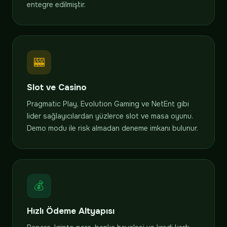
entegre edilmiştir.
🎰
Slot ve Casino
Pragmatic Play, Evolution Gaming ve NetEnt gibi
lider sağlayıcılardan yüzlerce slot ve masa oyunu.
Demo modu ile risk almadan deneme imkanı bulunur.
💰
Hızlı Ödeme Altyapısı