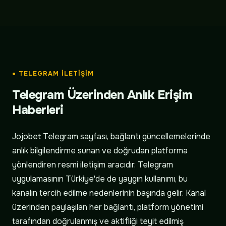
● TELEGRAM İLETIŞIM
Telegram Üzerinden Anlık Erişim
Haberleri
Jojobet Telegram sayfası, bağlantı güncellemelerinde
anlık bilgilendirme sunan ve doğrudan platforma
yönlendiren resmi iletişim aracıdır. Telegram
uygulamasının Türkiye'de de yaygın kullanımı, bu
kanalın tercih edilme nedenlerinin başında gelir. Kanal
üzerinden paylaşılan her bağlantı, platform yönetimi
tarafından doğrulanmış ve aktifliği teyit edilmiş