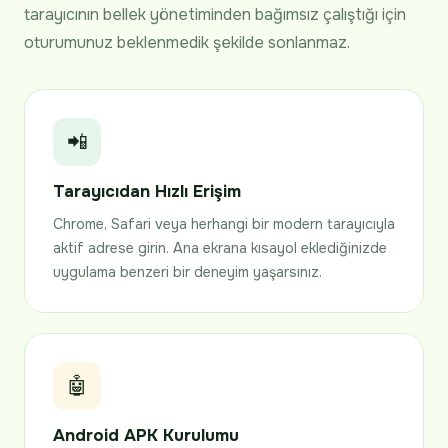
tarayıcının bellek yönetiminden bağımsız çalıştığı için
oturumunuz beklenmedik şekilde sonlanmaz.
📲
Tarayıcıdan Hızlı Erişim
Chrome, Safari veya herhangi bir modern tarayıcıyla
aktif adrese girin. Ana ekrana kısayol eklediğinizde
uygulama benzeri bir deneyim yaşarsınız.
🤖
Android APK Kurulumu