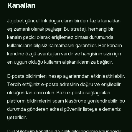
Kanalları
Jojobet güncel link duyurularını birden fazla kanaldan
eş zamanlı olarak paylaşır. Bu strateji, herhangi bir
kanalın geçici olarak erişilemez olması durumunda
kullanıcıların bilgisiz kalmamasını garantiler. Her kanalın
kendine özgü avantajları vardır ve hangisinin sizin için
en uygun olduğu kullanım alışkanlıklarınıza bağlıdır.
E-posta bildirimleri, hesap ayarlarından etkinleştirilebilir.
Tercih ettiğiniz e-posta adresinin doğru ve erişilebilir
olduğundan emin olun. Bazı e-posta sağlayıcıları
platform bildirimlerini spam klasörüne yönlendirebilir; bu
durumda gönderen adresi güvenilir listeye eklemeniz
yeterlidir.
Dijital iletişim kanalları da anlık bilgilendirme kaynağıdır,