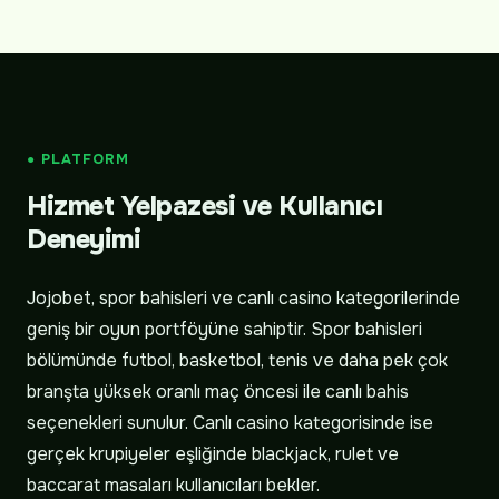
● PLATFORM
Hizmet Yelpazesi ve Kullanıcı
Deneyimi
Jojobet, spor bahisleri ve canlı casino kategorilerinde
geniş bir oyun portföyüne sahiptir. Spor bahisleri
bölümünde futbol, basketbol, tenis ve daha pek çok
branşta yüksek oranlı maç öncesi ile canlı bahis
seçenekleri sunulur. Canlı casino kategorisinde ise
gerçek krupiyeler eşliğinde blackjack, rulet ve
baccarat masaları kullanıcıları bekler.