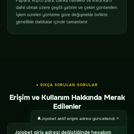
Papara, kripto para, banka havalesi ve kredi kartı
dahil olmak üzere çeşitli yatırım ve çekim yöntemleri.
İşlem süreleri yönteme göre değişmekle birlikte
genellikle dakikalar içinde tamamlanır.
● SIKÇA SORULAN SORULAR
Erişim ve Kullanım Hakkında Merak
Edilenler
×
🔔
Jojobet aktif erişim adresi güncellendi
Jojobet giriş adresi değiştiğinde hesabım