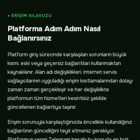
● ERIŞIM KILAVUZU
Platforma Adım Adım Nasıl
Bağlanırsınız
Platform giriş sürecinde karşılaşılan sorunların büyük
kısmı, eski veya geçersiz bağlantıları kullanmaktan
kaynaklanır. Alan adı değişiklikleri, internet servis
sağlayıcılarının uyguladığı erişim kısıtlamalarından dolayı
zaman zaman gerçekleşir ve her değişiklikte
platformun tüm hizmetleri kesintisiz şekilde
güncellenen bağlantıya taşınır.
Erişim sorunuyla karşılaştığınızda öncelikle kullandığınız
bağlantının güncelliğini teyit etmeniz gerekiyor.
Platformun resmi Telegram hesabı bu konuda en hızlı