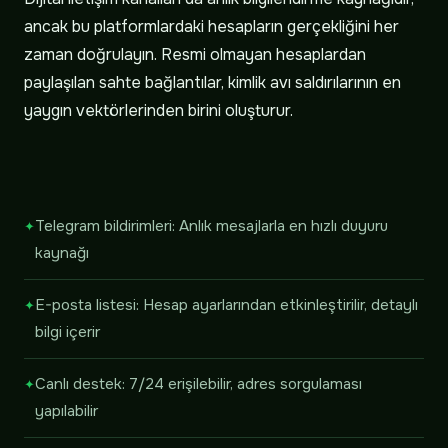
ancak bu platformlardaki hesapların gerçekliğini her
zaman doğrulayın. Resmi olmayan hesaplardan
paylaşılan sahte bağlantılar, kimlik avı saldırılarının en
yaygın vektörlerinden birini oluşturur.
Telegram bildirimleri: Anlık mesajlarla en hızlı duyuru
kaynağı
E-posta listesi: Hesap ayarlarından etkinleştirilir, detaylı
bilgi içerir
Canlı destek: 7/24 erişilebilir, adres sorgulaması
yapılabilir