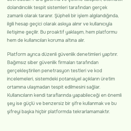
dolandırıcılık tespit sistemleri tarafından gerçek
zamanlı olarak taranır. Şüpheli bir işlem algılandığında,
ilgili hesap geçici olarak askıya alınır ve kullanıcıyla
iletişime geçilir. Bu proaktif yaklaşım, hem platformu
hem de kullanıcıları koruma altına alır.
Platform ayrıca düzenli güvenlik denetimleri yaptırır.
Bağımsız siber güvenlik firmaları tarafından
gerçekleştirilen penetrasyon testleri ve kod
incelemeleri, sistemdeki potansiyel açıkların üretim
ortamına ulaşmadan tespit edilmesini sağlar.
Kullanıcıların kendi taraflarında yapabileceği en önemli
şey ise güçlü ve benzersiz bir şifre kullanmak ve bu
şifreyi başka hiçbir platformda tekrarlamamaktır.