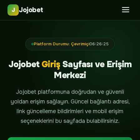
Jojobet
J
Platform Durumu: Çevrimiçi
06:26:26
Jojobet
Giriş
Sayfası ve Erişim
Merkezi
Jojobet platformuna doğrudan ve güvenli
yoldan erişim sağlayın. Güncel bağlantı adresi,
link güncelleme bildirimleri ve mobil erişim
seçeneklerini bu sayfada bulabilirsiniz.