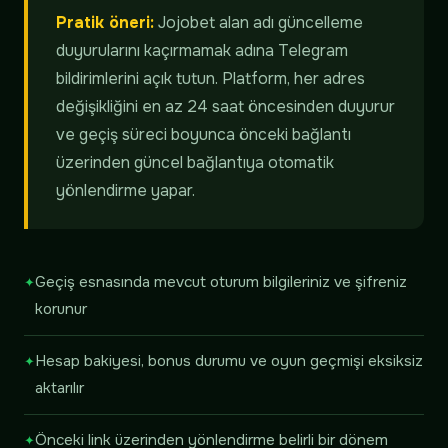
Pratik öneri:
Jojobet alan adı güncelleme
duyurularını kaçırmamak adına Telegram
bildirimlerini açık tutun. Platform, her adres
değişikliğini en az 24 saat öncesinden duyurur
ve geçiş süreci boyunca önceki bağlantı
üzerinden güncel bağlantıya otomatik
yönlendirme yapar.
Geçiş esnasında mevcut oturum bilgileriniz ve şifreniz
korunur
Hesap bakiyesi, bonus durumu ve oyun geçmişi eksiksiz
aktarılır
Önceki link üzerinden yönlendirme belirli bir dönem