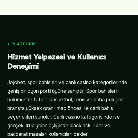
● PLATFORM
Hizmet Yelpazesi ve Kullanıcı
Deneyimi
Jojobet, spor bahisleri ve canlı casino kategorilerinde
geniş bir oyun portföyüne sahiptir. Spor bahisleri
bölümünde futbol, basketbol, tenis ve daha pek çok
branşta yüksek oranlı maç öncesi ile canlı bahis
seçenekleri sunulur. Canlı casino kategorisinde ise
gerçek krupiyeler eşliğinde blackjack, rulet ve
baccarat masaları kullanıcıları bekler.