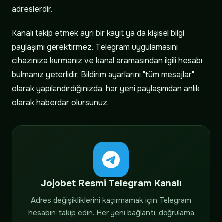
adreslerdir.
Kanalı takip etmek ayrı bir kayıt ya da kişisel bilgi
paylaşımı gerektirmez. Telegram uygulamasını
cihazınıza kurmanız ve kanal aramasından ilgili hesabı
bulmanız yeterlidir. Bildirim ayarlarını "tüm mesajlar"
olarak yapılandırdığınızda, her yeni paylaşımdan anlık
olarak haberdar olursunuz.
Jojobet Resmi Telegram Kanalı
Adres değişikliklerini kaçırmamak için Telegram
hesabını takip edin. Her yeni bağlantı, doğrulama