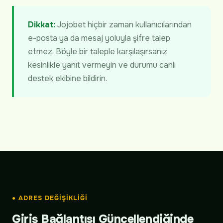
Dikkat:
Jojobet hiçbir zaman kullanıcılarından
e-posta ya da mesaj yoluyla şifre talep
etmez. Böyle bir taleple karşılaşırsanız
kesinlikle yanıt vermeyin ve durumu canlı
destek ekibine bildirin.
● ADRES DEĞIŞIKLIĞI
Giriş Bağlantısı Güncellendiğinde