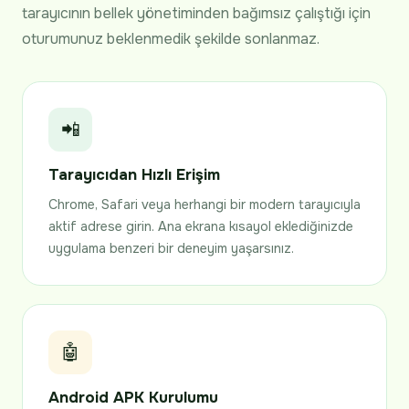
tarayıcının bellek yönetiminden bağımsız çalıştığı için
oturumunuz beklenmedik şekilde sonlanmaz.
📲
Tarayıcıdan Hızlı Erişim
Chrome, Safari veya herhangi bir modern tarayıcıyla
aktif adrese girin. Ana ekrana kısayol eklediğinizde
uygulama benzeri bir deneyim yaşarsınız.
🤖
Android APK Kurulumu