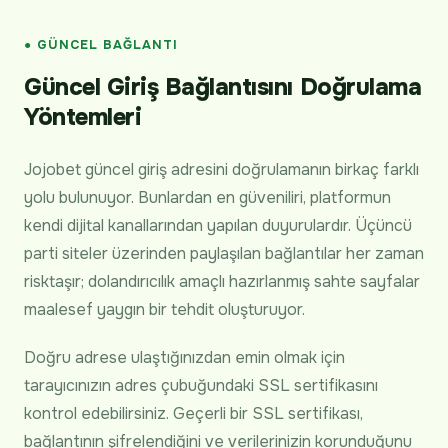
● GÜNCEL BAĞLANTI
Güncel Giriş Bağlantısını Doğrulama
Yöntemleri
Jojobet güncel giriş adresini doğrulamanın birkaç farklı
yolu bulunuyor. Bunlardan en güveniliri, platformun
kendi dijital kanallarından yapılan duyurulardır. Üçüncü
parti siteler üzerinden paylaşılan bağlantılar her zaman
risktaşır; dolandırıcılık amaçlı hazırlanmış sahte sayfalar
maalesef yaygın bir tehdit oluşturuyor.
Doğru adrese ulaştığınızdan emin olmak için
tarayıcınızın adres çubuğundaki SSL sertifikasını
kontrol edebilirsiniz. Geçerli bir SSL sertifikası,
bağlantının şifrelendiğini ve verilerinizin korunduğunu