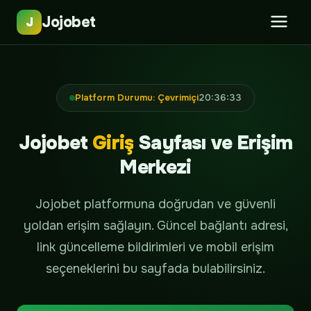
Jojobet
J
Platform Durumu: Çevrimiçi
20:36:34
Jojobet
Giriş
Sayfası ve Erişim
Merkezi
Jojobet platformuna doğrudan ve güvenli
yoldan erişim sağlayın. Güncel bağlantı adresi,
link güncelleme bildirimleri ve mobil erişim
seçeneklerini bu sayfada bulabilirsiniz.