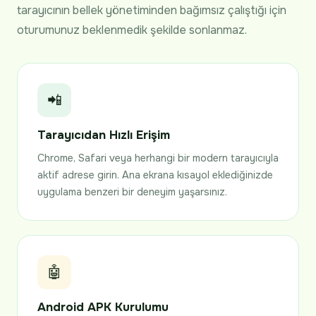
tarayıcının bellek yönetiminden bağımsız çalıştığı için
oturumunuz beklenmedik şekilde sonlanmaz.
📲
Tarayıcıdan Hızlı Erişim
Chrome, Safari veya herhangi bir modern tarayıcıyla
aktif adrese girin. Ana ekrana kısayol eklediğinizde
uygulama benzeri bir deneyim yaşarsınız.
🤖
Android APK Kurulumu