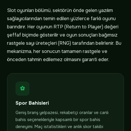
Slot oyunları bölümü, sektörün önde gelen yazılım
sağlayıcılarından temin edilen yüzlerce farklı oyunu
barındırır. Her oyunun RTP (Return to Player) değeri
şeffaf biçimde gösterilir ve oyun sonuçları bağımsız
rastgele sayı üreteçleri (RNG) tarafından belirlenir. Bu
mekanizma, her sonucun tamamen rastgele ve
önceden tahmin edilemez olmasını garanti eder.
⚽
Spor Bahisleri
Geniş branş yelpazesi, rekabetçi oranlar ve canlı
bahis seçenekleriyle kapsamlı bir spor bahis
deneyimi. Maç istatistikleri ve anlık skor takibi