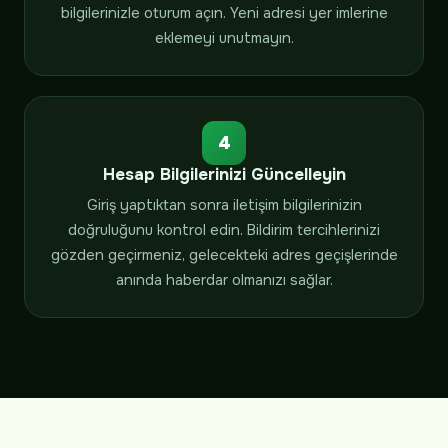
bilgilerinizle oturum açın. Yeni adresi yer imlerine
eklemeyi unutmayın.
4
Hesap Bilgilerinizi Güncelleyin
Giriş yaptıktan sonra iletişim bilgilerinizin
doğruluğunu kontrol edin. Bildirim tercihlerinizi
gözden geçirmeniz, gelecekteki adres geçişlerinde
anında haberdar olmanızı sağlar.