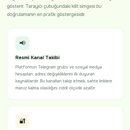
gösterir. Tarayıcı çubuğundaki kilit simgesi bu
doğrulamanın en pratik göstergesidir.
📢
Resmi Kanal Takibi
Platformun Telegram grubu ve sosyal medya
hesapları, adres değişikliklerini ilk duyuran
kaynaklardır. Bu kanalları takip etmek, sahte linklere
maruz kalma olasılığını ciddi ölçüde azaltır.
🔐