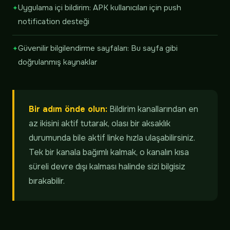
Uygulama içi bildirim: APK kullanıcıları için push
notification desteği
Güvenilir bilgilendirme sayfaları: Bu sayfa gibi
doğrulanmış kaynaklar
Bir adım önde olun:
Bildirim kanallarından en
az ikisini aktif tutarak, olası bir aksaklık
durumunda bile aktif linke hızla ulaşabilirsiniz.
Tek bir kanala bağımlı kalmak, o kanalın kısa
süreli devre dışı kalması halinde sizi bilgisiz
bırakabilir.