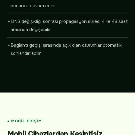
boyunca devam eder
DNS değişikliği sonrası propagasyon süresi 4 ile 48 saat
arasında değişebilir
Bağlantı geçişi sırasında açık olan oturumlar otomatik
sonlandırılabilir
● MOBIL ERIŞIM
Mobil Cihazlardan Kesintisiz