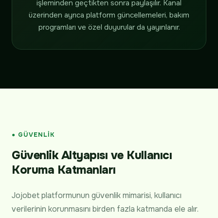
işleminden geçtikten sonra paylaşılır. Kanal
üzerinden ayrıca platform güncellemeleri, bakım
programları ve özel duyurular da yayınlanır.
● GÜVENLIK
Güvenlik Altyapısı ve Kullanıcı
Koruma Katmanları
Jojobet platformunun güvenlik mimarisi, kullanıcı
verilerinin korunmasını birden fazla katmanda ele alır.