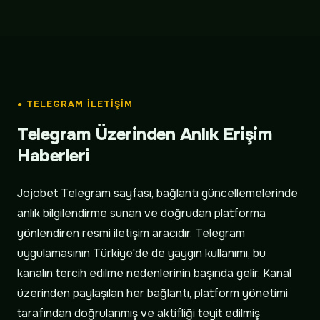
● TELEGRAM İLETIŞIM
Telegram Üzerinden Anlık Erişim
Haberleri
Jojobet Telegram sayfası, bağlantı güncellemelerinde
anlık bilgilendirme sunan ve doğrudan platforma
yönlendiren resmi iletişim aracıdır. Telegram
uygulamasının Türkiye'de de yaygın kullanımı, bu
kanalın tercih edilme nedenlerinin başında gelir. Kanal
üzerinden paylaşılan her bağlantı, platform yönetimi
tarafından doğrulanmış ve aktifliği teyit edilmiş