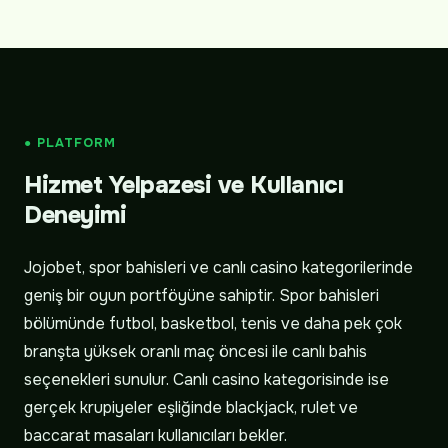
● PLATFORM
Hizmet Yelpazesi ve Kullanıcı
Deneyimi
Jojobet, spor bahisleri ve canlı casino kategorilerinde
geniş bir oyun portföyüne sahiptir. Spor bahisleri
bölümünde futbol, basketbol, tenis ve daha pek çok
branşta yüksek oranlı maç öncesi ile canlı bahis
seçenekleri sunulur. Canlı casino kategorisinde ise
gerçek krupiyeler eşliğinde blackjack, rulet ve
baccarat masaları kullanıcıları bekler.