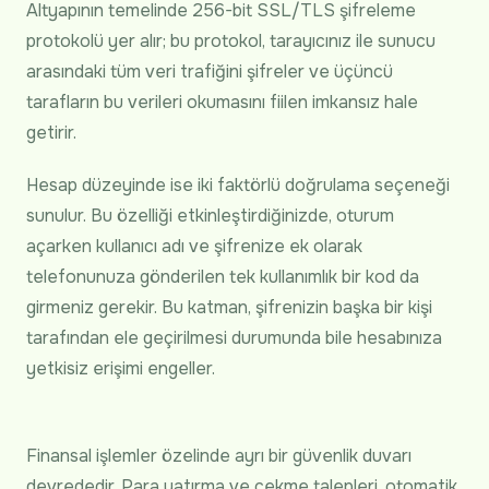
Altyapının temelinde 256-bit SSL/TLS şifreleme
protokolü yer alır; bu protokol, tarayıcınız ile sunucu
arasındaki tüm veri trafiğini şifreler ve üçüncü
tarafların bu verileri okumasını fiilen imkansız hale
getirir.
Hesap düzeyinde ise iki faktörlü doğrulama seçeneği
sunulur. Bu özelliği etkinleştirdiğinizde, oturum
açarken kullanıcı adı ve şifrenize ek olarak
telefonunuza gönderilen tek kullanımlık bir kod da
girmeniz gerekir. Bu katman, şifrenizin başka bir kişi
tarafından ele geçirilmesi durumunda bile hesabınıza
yetkisiz erişimi engeller.
Finansal işlemler özelinde ayrı bir güvenlik duvarı
devrededir. Para yatırma ve çekme talepleri, otomatik