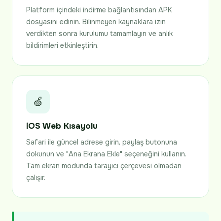
Platform içindeki indirme bağlantısından APK
dosyasını edinin. Bilinmeyen kaynaklara izin
verdikten sonra kurulumu tamamlayın ve anlık
bildirimleri etkinleştirin.
🍏
iOS Web Kısayolu
Safari ile güncel adrese girin, paylaş butonuna
dokunun ve "Ana Ekrana Ekle" seçeneğini kullanın.
Tam ekran modunda tarayıcı çerçevesi olmadan
çalışır.