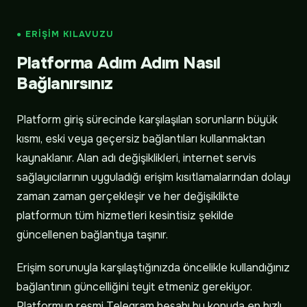
● ERIŞIM KILAVUZU
Platforma Adım Adım Nasıl
Bağlanırsınız
Platform giriş sürecinde karşılaşılan sorunların büyük
kısmı, eski veya geçersiz bağlantıları kullanmaktan
kaynaklanır. Alan adı değişiklikleri, internet servis
sağlayıcılarının uyguladığı erişim kısıtlamalarından dolayı
zaman zaman gerçekleşir ve her değişiklikte
platformun tüm hizmetleri kesintisiz şekilde
güncellenen bağlantıya taşınır.
Erişim sorunuyla karşılaştığınızda öncelikle kullandığınız
bağlantının güncelliğini teyit etmeniz gerekiyor.
Platformun resmi Telegram hesabı bu konuda en hızlı