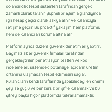
dolandırıcılık tespit sistemleri tarafından gerçek
zamanlı olarak taranır. Şüpheli bir işlem algılandığında,
ilgili hesap geçici olarak askıya alınır ve kullanıcıyla
iletişime geçilir. Bu proaktif yaklaşım, hem platformu
hem de kullanıcıları koruma altına alır.
Platform ayrıca düzenli güvenlik denetimleri yaptırır.
Bağımsız siber güvenlik firmaları tarafından
gerçekleştirilen penetrasyon testleri ve kod
incelemeleri, sistemdeki potansiyel açıkların üretim
ortamına ulaşmadan tespit edilmesini sağlar.
Kullanıcıların kendi taraflarında yapabileceği en önemli
şey ise güçlü ve benzersiz bir şifre kullanmak ve bu
şifreyi başka hiçbir platformda tekrarlamamaktır.