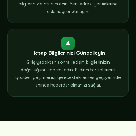
bilgilerinizle oturum açın. Yeni adresi yer imlerine
eklemeyi unutmayın.
4
Hesap Bilgilerinizi Güncelleyin
Giriş yaptıktan sonra iletişim bilgilerinizin
doğruluğunu kontrol edin. Bildirim tercihlerinizi
gözden geçirmeniz, gelecekteki adres geçişlerinde
anında haberdar olmanızı sağlar.