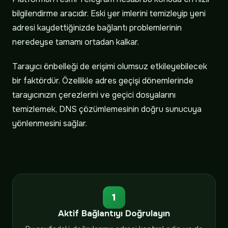
bilgilendirme aracıdır. Eski yer imlerini temizleyip yeni
adresi kaydettiğinizde bağlantı problemlerinin
neredeyse tamamı ortadan kalkar.
Tarayıcı önbelleği de erişimi olumsuz etkileyebilecek
bir faktördür. Özellikle adres geçişi dönemlerinde
tarayıcınızın çerezlerini ve geçici dosyalarını
temizlemek, DNS çözümlemesinin doğru sunucuya
yönlenmesini sağlar.
1
Aktif Bağlantıyı Doğrulayın