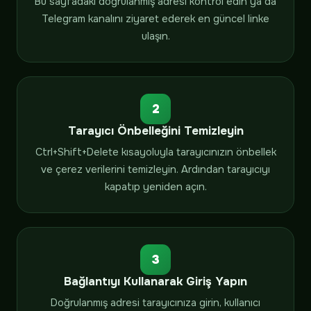
Bu sayfadaki doğrulanmış adresi kontrol edin ya da
Telegram kanalını ziyaret ederek en güncel linke
ulaşın.
2
Tarayıcı Önbelleğini Temizleyin
Ctrl+Shift+Delete kısayoluyla tarayıcınızın önbellek
ve çerez verilerini temizleyin. Ardından tarayıcıyı
kapatıp yeniden açın.
3
Bağlantıyı Kullanarak Giriş Yapın
Doğrulanmış adresi tarayıcınıza girin, kullanıcı