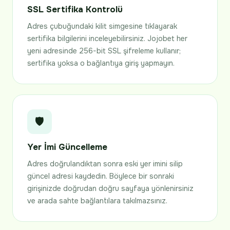
SSL Sertifika Kontrolü
Adres çubuğundaki kilit simgesine tıklayarak
sertifika bilgilerini inceleyebilirsiniz. Jojobet her
yeni adresinde 256-bit SSL şifreleme kullanır;
sertifika yoksa o bağlantıya giriş yapmayın.
🛡️
Yer İmi Güncelleme
Adres doğrulandıktan sonra eski yer imini silip
güncel adresi kaydedin. Böylece bir sonraki
girişinizde doğrudan doğru sayfaya yönlenirsiniz
ve arada sahte bağlantılara takılmazsınız.