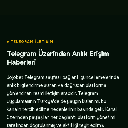
● TELEGRAM İLETIŞIM
Telegram Üzerinden Anlık Erişim
Haberleri
Jojobet Telegram sayfası, bağlantı güncellemelerinde
anlık bilgilendirme sunan ve doğrudan platforma
yönlendiren resmi iletişim aracıdır. Telegram
uygulamasının Türkiye'de de yaygın kullanımı, bu
kanalın tercih edilme nedenlerinin başında gelir. Kanal
üzerinden paylaşılan her bağlantı, platform yönetimi
tarafından doğrulanmış ve aktifliği teyit edilmiş