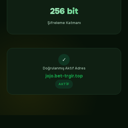
256 bit
Şifreleme Katmanı
✓
Doğrulanmış Aktif Adres
jojo.bet-trgir.top
AKTIF