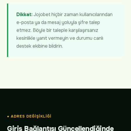
Dikkat:
Jojobet hiçbir zaman kullanıcılarından
e-posta ya da mesaj yoluyla şifre talep
etmez. Böyle bir taleple karşılaşırsanız
kesinlikle yanıt vermeyin ve durumu canlı
destek ekibine bildirin.
● ADRES DEĞIŞIKLIĞI
Giriş Bağlantısı Güncellendiğinde