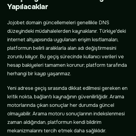
Yapılacaklar
Jojobet domain güncellemeleri genellikle DNS
düzeyindeki müdahalelerden kaynaklanır. Türkiye'deki
internet altyapısında uygulanan erişim kısıtlamaları,
platformun belirli aralıklarla alan adı değiştirmesini
zorunlu kılıyor. Bu geçiş sürecinde kullanıcı verileri ve
hesap bakiyeleri tamamen korunur; platform tarafında
herhangi bir kayıp yaşanmaz.
Yeni adrese geçiş sırasında dikkat edilmesi gereken en
kritik nokta, bağlantı kaynağının güvenilirliğidir. Arama
motorlarında çıkan sonuçlar her durumda güncel
olmayabilir. Arama motoru sonuçlarının indekslenmesi
zaman aldığından, platformun kendi bildirim
mekanizmalarını tercih etmek daha sağlıklıdır.