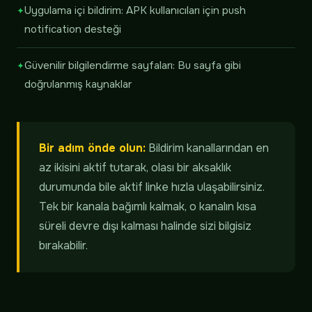
Uygulama içi bildirim: APK kullanıcıları için push
notification desteği
Güvenilir bilgilendirme sayfaları: Bu sayfa gibi
doğrulanmış kaynaklar
Bir adım önde olun:
Bildirim kanallarından en
az ikisini aktif tutarak, olası bir aksaklık
durumunda bile aktif linke hızla ulaşabilirsiniz.
Tek bir kanala bağımlı kalmak, o kanalın kısa
süreli devre dışı kalması halinde sizi bilgisiz
bırakabilir.