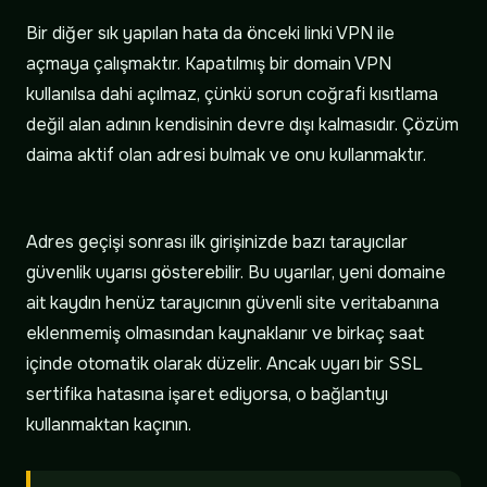
Bir diğer sık yapılan hata da önceki linki VPN ile
açmaya çalışmaktır. Kapatılmış bir domain VPN
kullanılsa dahi açılmaz, çünkü sorun coğrafi kısıtlama
değil alan adının kendisinin devre dışı kalmasıdır. Çözüm
daima aktif olan adresi bulmak ve onu kullanmaktır.
Adres geçişi sonrası ilk girişinizde bazı tarayıcılar
güvenlik uyarısı gösterebilir. Bu uyarılar, yeni domaine
ait kaydın henüz tarayıcının güvenli site veritabanına
eklenmemiş olmasından kaynaklanır ve birkaç saat
içinde otomatik olarak düzelir. Ancak uyarı bir SSL
sertifika hatasına işaret ediyorsa, o bağlantıyı
kullanmaktan kaçının.