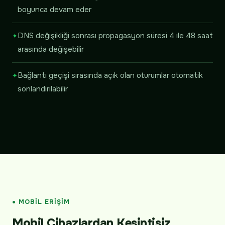
boyunca devam eder
DNS değişikliği sonrası propagasyon süresi 4 ile 48 saat
arasında değişebilir
Bağlantı geçişi sırasında açık olan oturumlar otomatik
sonlandırılabilir
● MOBIL ERIŞIM
Mobil Cihazlardan Kesintisiz