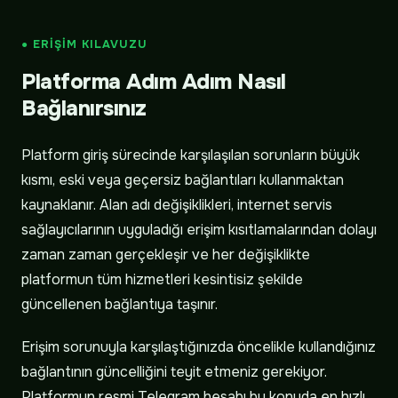
● ERIŞIM KILAVUZU
Platforma Adım Adım Nasıl
Bağlanırsınız
Platform giriş sürecinde karşılaşılan sorunların büyük
kısmı, eski veya geçersiz bağlantıları kullanmaktan
kaynaklanır. Alan adı değişiklikleri, internet servis
sağlayıcılarının uyguladığı erişim kısıtlamalarından dolayı
zaman zaman gerçekleşir ve her değişiklikte
platformun tüm hizmetleri kesintisiz şekilde
güncellenen bağlantıya taşınır.
Erişim sorunuyla karşılaştığınızda öncelikle kullandığınız
bağlantının güncelliğini teyit etmeniz gerekiyor.
Platformun resmi Telegram hesabı bu konuda en hızlı