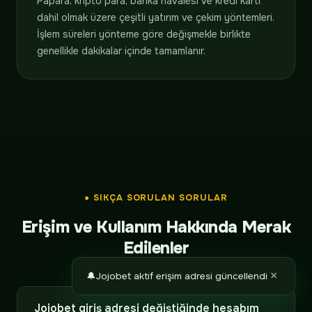
Papara, kripto para, banka havalesi ve kredi kartı
dahil olmak üzere çeşitli yatırım ve çekim yöntemleri.
İşlem süreleri yönteme göre değişmekle birlikte
genellikle dakikalar içinde tamamlanır.
● SIKÇA SORULAN SORULAR
Erişim ve Kullanım Hakkında Merak
Edilenler
×
🔔
Jojobet aktif erişim adresi güncellendi
Jojobet giriş adresi değiştiğinde hesabım