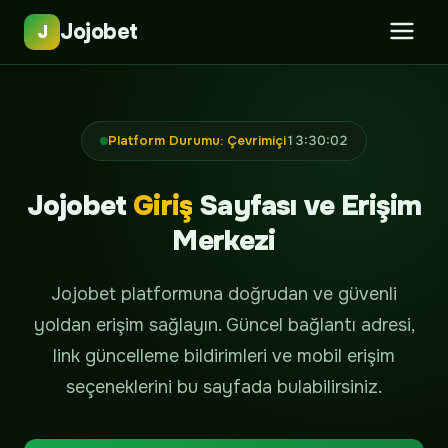
Jojobet
J
Platform Durumu: Çevrimiçi
13:30:03
Jojobet
Giriş
Sayfası ve Erişim
Merkezi
Jojobet platformuna doğrudan ve güvenli
yoldan erişim sağlayın. Güncel bağlantı adresi,
link güncelleme bildirimleri ve mobil erişim
seçeneklerini bu sayfada bulabilirsiniz.