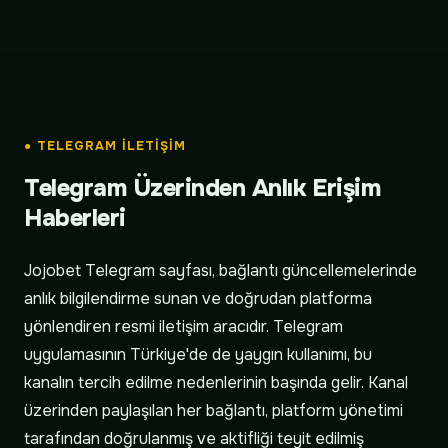
● TELEGRAM İLETIŞIM
Telegram Üzerinden Anlık Erişim
Haberleri
Jojobet Telegram sayfası, bağlantı güncellemelerinde
anlık bilgilendirme sunan ve doğrudan platforma
yönlendiren resmi iletişim aracıdır. Telegram
uygulamasının Türkiye'de de yaygın kullanımı, bu
kanalın tercih edilme nedenlerinin başında gelir. Kanal
üzerinden paylaşılan her bağlantı, platform yönetimi
tarafından doğrulanmış ve aktifliği teyit edilmiş