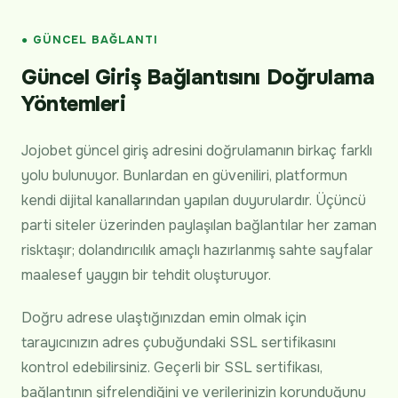
● GÜNCEL BAĞLANTI
Güncel Giriş Bağlantısını Doğrulama
Yöntemleri
Jojobet güncel giriş adresini doğrulamanın birkaç farklı
yolu bulunuyor. Bunlardan en güveniliri, platformun
kendi dijital kanallarından yapılan duyurulardır. Üçüncü
parti siteler üzerinden paylaşılan bağlantılar her zaman
risktaşır; dolandırıcılık amaçlı hazırlanmış sahte sayfalar
maalesef yaygın bir tehdit oluşturuyor.
Doğru adrese ulaştığınızdan emin olmak için
tarayıcınızın adres çubuğundaki SSL sertifikasını
kontrol edebilirsiniz. Geçerli bir SSL sertifikası,
bağlantının şifrelendiğini ve verilerinizin korunduğunu