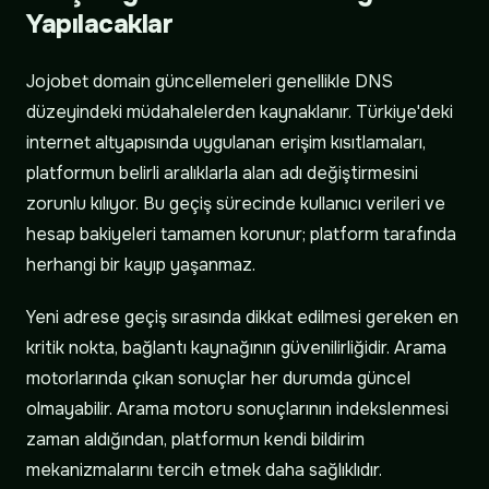
Yapılacaklar
Jojobet domain güncellemeleri genellikle DNS
düzeyindeki müdahalelerden kaynaklanır. Türkiye'deki
internet altyapısında uygulanan erişim kısıtlamaları,
platformun belirli aralıklarla alan adı değiştirmesini
zorunlu kılıyor. Bu geçiş sürecinde kullanıcı verileri ve
hesap bakiyeleri tamamen korunur; platform tarafında
herhangi bir kayıp yaşanmaz.
Yeni adrese geçiş sırasında dikkat edilmesi gereken en
kritik nokta, bağlantı kaynağının güvenilirliğidir. Arama
motorlarında çıkan sonuçlar her durumda güncel
olmayabilir. Arama motoru sonuçlarının indekslenmesi
zaman aldığından, platformun kendi bildirim
mekanizmalarını tercih etmek daha sağlıklıdır.