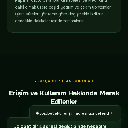
Papara, kripto para, banka havalesi ve kredi kartı
dahil olmak üzere çeşitli yatırım ve çekim yöntemleri.
İşlem süreleri yönteme göre değişmekle birlikte
genellikle dakikalar içinde tamamlanır.
● SIKÇA SORULAN SORULAR
Erişim ve Kullanım Hakkında Merak
Edilenler
×
🔔
Jojobet aktif erişim adresi güncellendi
Jojobet giriş adresi değiştiğinde hesabım