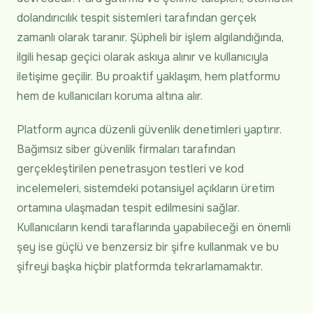
dolandırıcılık tespit sistemleri tarafından gerçek
zamanlı olarak taranır. Şüpheli bir işlem algılandığında,
ilgili hesap geçici olarak askıya alınır ve kullanıcıyla
iletişime geçilir. Bu proaktif yaklaşım, hem platformu
hem de kullanıcıları koruma altına alır.
Platform ayrıca düzenli güvenlik denetimleri yaptırır.
Bağımsız siber güvenlik firmaları tarafından
gerçekleştirilen penetrasyon testleri ve kod
incelemeleri, sistemdeki potansiyel açıkların üretim
ortamına ulaşmadan tespit edilmesini sağlar.
Kullanıcıların kendi taraflarında yapabileceği en önemli
şey ise güçlü ve benzersiz bir şifre kullanmak ve bu
şifreyi başka hiçbir platformda tekrarlamamaktır.