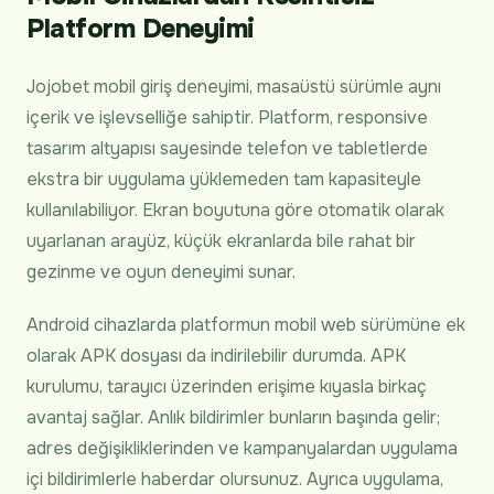
Platform Deneyimi
Jojobet mobil giriş deneyimi, masaüstü sürümle aynı
içerik ve işlevselliğe sahiptir. Platform, responsive
tasarım altyapısı sayesinde telefon ve tabletlerde
ekstra bir uygulama yüklemeden tam kapasiteyle
kullanılabiliyor. Ekran boyutuna göre otomatik olarak
uyarlanan arayüz, küçük ekranlarda bile rahat bir
gezinme ve oyun deneyimi sunar.
Android cihazlarda platformun mobil web sürümüne ek
olarak APK dosyası da indirilebilir durumda. APK
kurulumu, tarayıcı üzerinden erişime kıyasla birkaç
avantaj sağlar. Anlık bildirimler bunların başında gelir;
adres değişikliklerinden ve kampanyalardan uygulama
içi bildirimlerle haberdar olursunuz. Ayrıca uygulama,