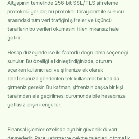
Altyapının temelinde 256-bit SSL/TLS şifreleme
protokolü yer alır; bu protokol, tarayıcınız ile sunucu
arasındaki tüm veri trafiğini şifreler ve üçüncü
tarafların bu verileri okumasını fiilen imkansız hale
getirir.
Hesap düzeyinde ise iki faktörlü doğrulama seçeneği
sunulur. Bu özelliği etkinleştirdiğinizde, oturum
açarken kullanıcı adı ve şifrenize ek olarak
telefonunuza gönderilen tek kullanımlık bir kod da
girmeniz gerekir. Bu katman, şifrenizin başka bir kişi
tarafından ele geçirilmesi durumunda bile hesabınıza
yetkisiz erişimi engeller.
Finansal işlemler özelinde ayrı bir güvenlik duvarı
devrededir. Para yatırma ve çekme talepleri, otomatik