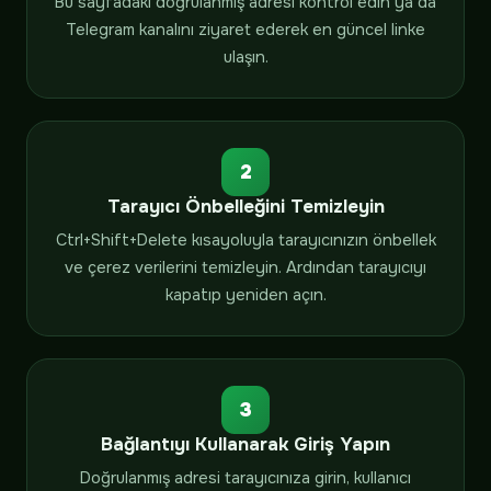
Bu sayfadaki doğrulanmış adresi kontrol edin ya da
Telegram kanalını ziyaret ederek en güncel linke
ulaşın.
2
Tarayıcı Önbelleğini Temizleyin
Ctrl+Shift+Delete kısayoluyla tarayıcınızın önbellek
ve çerez verilerini temizleyin. Ardından tarayıcıyı
kapatıp yeniden açın.
3
Bağlantıyı Kullanarak Giriş Yapın
Doğrulanmış adresi tarayıcınıza girin, kullanıcı