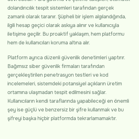
dolandırıcılık tespit sistemleri tarafından gerçek
zamanlı olarak taranır. Şüpheli bir işlem algılandığında,
ilgili hesap geçici olarak askıya alınır ve kullanıcıyla
iletişime geçilir. Bu proaktif yaklaşım, hem platformu
hem de kullanıcıları koruma altına alır.
Platform ayrıca düzenli güvenlik denetimleri yaptırır.
Bağımsız siber güvenlik firmaları tarafından
gerçekleştirilen penetrasyon testleri ve kod
incelemeleri, sistemdeki potansiyel açıkların üretim
ortamına ulaşmadan tespit edilmesini sağlar.
Kullanıcıların kendi taraflarında yapabileceği en önemli
şey ise güçlü ve benzersiz bir şifre kullanmak ve bu
şifreyi başka hiçbir platformda tekrarlamamaktır.