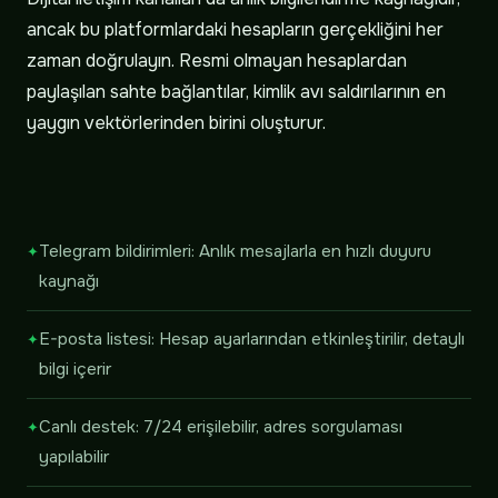
ancak bu platformlardaki hesapların gerçekliğini her
zaman doğrulayın. Resmi olmayan hesaplardan
paylaşılan sahte bağlantılar, kimlik avı saldırılarının en
yaygın vektörlerinden birini oluşturur.
Telegram bildirimleri: Anlık mesajlarla en hızlı duyuru
kaynağı
E-posta listesi: Hesap ayarlarından etkinleştirilir, detaylı
bilgi içerir
Canlı destek: 7/24 erişilebilir, adres sorgulaması
yapılabilir