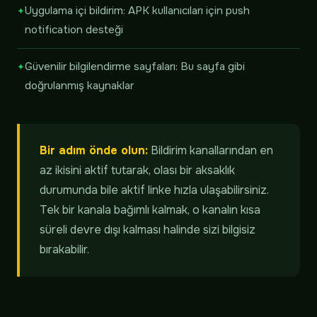
Uygulama içi bildirim: APK kullanıcıları için push
notification desteği
Güvenilir bilgilendirme sayfaları: Bu sayfa gibi
doğrulanmış kaynaklar
Bir adım önde olun:
Bildirim kanallarından en
az ikisini aktif tutarak, olası bir aksaklık
durumunda bile aktif linke hızla ulaşabilirsiniz.
Tek bir kanala bağımlı kalmak, o kanalın kısa
süreli devre dışı kalması halinde sizi bilgisiz
bırakabilir.