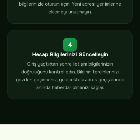
bilgilerinizle oturum açın. Yeni adresi yer imlerine
eklemeyi unutmayın.
4
Hesap Bilgilerinizi Güncelleyin
Giriş yaptıktan sonra iletişim bilgilerinizin
doğruluğunu kontrol edin. Bildirim tercihlerinizi
gözden geçirmeniz, gelecekteki adres geçişlerinde
anında haberdar olmanızı sağlar.