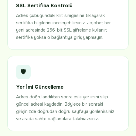
SSL Sertifika Kontrolü
Adres çubuğundaki kilit simgesine tıklayarak
sertifika bilgilerini inceleyebilirsiniz. Jojobet her
yeni adresinde 256-bit SSL şifreleme kullanır;
sertifika yoksa o bağlantıya giriş yapmayın.
🛡️
Yer İmi Güncelleme
Adres doğrulandıktan sonra eski yer imini silip
güncel adresi kaydedin. Böylece bir sonraki
girişinizde doğrudan doğru sayfaya yönlenirsiniz
ve arada sahte bağlantılara takılmazsınız.