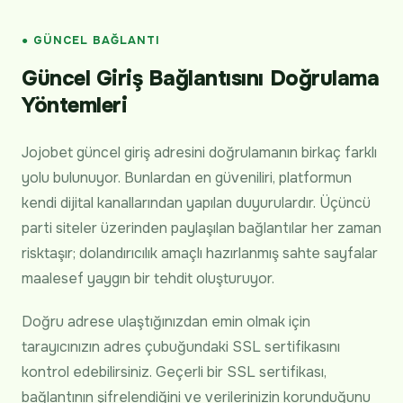
● GÜNCEL BAĞLANTI
Güncel Giriş Bağlantısını Doğrulama
Yöntemleri
Jojobet güncel giriş adresini doğrulamanın birkaç farklı
yolu bulunuyor. Bunlardan en güveniliri, platformun
kendi dijital kanallarından yapılan duyurulardır. Üçüncü
parti siteler üzerinden paylaşılan bağlantılar her zaman
risktaşır; dolandırıcılık amaçlı hazırlanmış sahte sayfalar
maalesef yaygın bir tehdit oluşturuyor.
Doğru adrese ulaştığınızdan emin olmak için
tarayıcınızın adres çubuğundaki SSL sertifikasını
kontrol edebilirsiniz. Geçerli bir SSL sertifikası,
bağlantının şifrelendiğini ve verilerinizin korunduğunu