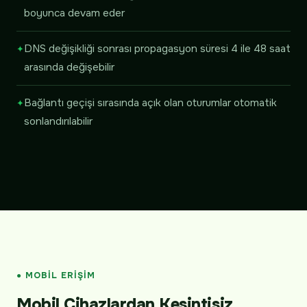
boyunca devam eder
DNS değişikliği sonrası propagasyon süresi 4 ile 48 saat
arasında değişebilir
Bağlantı geçişi sırasında açık olan oturumlar otomatik
sonlandırılabilir
● MOBIL ERIŞIM
Mobil Cihazlardan Kesintisiz