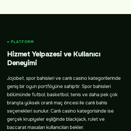
● PLATFORM
Hizmet Yelpazesi ve Kullanıcı
Deneyimi
Jojobet, spor bahisleri ve canlı casino kategorilerinde
geniş bir oyun portföyüne sahiptir. Spor bahisleri
bölümünde futbol, basketbol, tenis ve daha pek çok
branşta yüksek oranlı maç öncesi ile canlı bahis
seçenekleri sunulur. Canlı casino kategorisinde ise
gerçek krupiyeler eşliğinde blackjack, rulet ve
baccarat masaları kullanıcıları bekler.