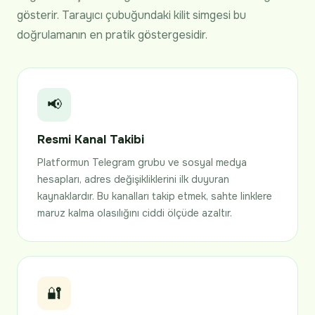
gösterir. Tarayıcı çubuğundaki kilit simgesi bu
doğrulamanın en pratik göstergesidir.
📢
Resmi Kanal Takibi
Platformun Telegram grubu ve sosyal medya
hesapları, adres değişikliklerini ilk duyuran
kaynaklardır. Bu kanalları takip etmek, sahte linklere
maruz kalma olasılığını ciddi ölçüde azaltır.
🔐