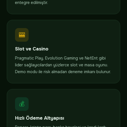
entegre edilmiştir.
🎰
Slot ve Casino
Pragmatic Play, Evolution Gaming ve NetEnt gibi
lider sağlayıcılardan yüzlerce slot ve masa oyunu.
Demo modu ile risk almadan deneme imkanı bulunur.
💰
Hızlı Ödeme Altyapısı