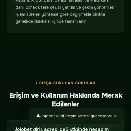
Papara, kripto para, banka havalesi ve kredi kartı
dahil olmak üzere çeşitli yatırım ve çekim yöntemleri.
İşlem süreleri yönteme göre değişmekle birlikte
genellikle dakikalar içinde tamamlanır.
● SIKÇA SORULAN SORULAR
Erişim ve Kullanım Hakkında Merak
Edilenler
×
🔔
Jojobet aktif erişim adresi güncellendi
Jojobet giriş adresi değiştiğinde hesabım