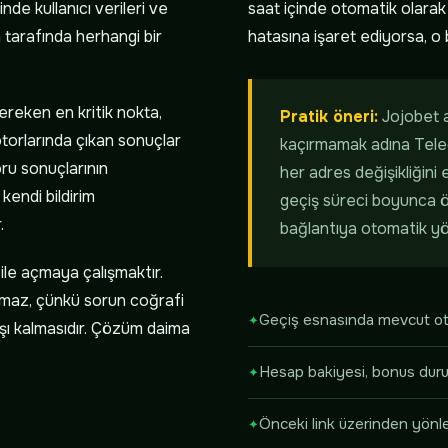
nde kullanıcı verileri ve
saat içinde otomatik olarak 
tarafında herhangi bir
hatasına işaret ediyorsa, o 
ereken en kritik nokta,
Pratik öneri:
Jojobet a
otorlarında çıkan sonuçlar
kaçırmamak adına Telegr
ru sonuçlarının
her adres değişikliğin
endi bildirim
geçiş süreci boyunca ö
.
bağlantıya otomatik yö
 ile açmaya çalışmaktır.
ılmaz, çünkü sorun coğrafi
Geçiş esnasında mevcut otur
dışı kalmasıdır. Çözüm daima
Hesap bakiyesi, bonus durum
Önceki link üzerinden yönl