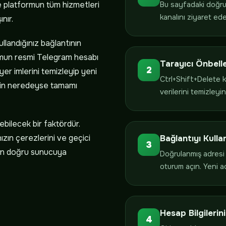
e platformun tüm hizmetleri
Bu sayfadaki doğru
kanalını ziyaret ede
nır.
ullandığınız bağlantının
ormun resmi Telegram hesabı
Tarayıcı Önbelle
2
 yer imlerini temizleyip yeni
Ctrl+Shift+Delete k
inin neredeyse tamamı
verilerini temizleyi
ebilecek bir faktördür.
ızın çerezlerini ve geçici
Bağlantıyı Kulla
3
in doğru sunucuya
Doğrulanmış adresi ta
oturum açın. Yeni a
Hesap Bilgilerin
4