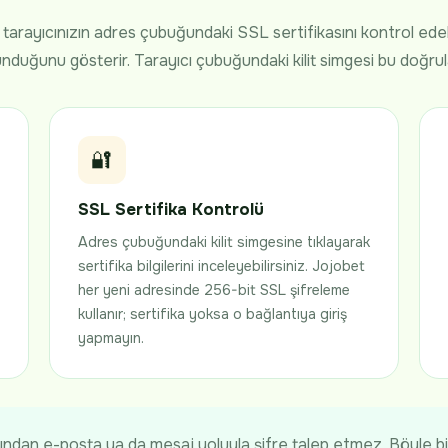
arayıcınızın adres çubuğundaki SSL sertifikasını kontrol edebili
orunduğunu gösterir. Tarayıcı çubuğundaki kilit simgesi bu doğru
🔐
SSL Sertifika Kontrolü
Adres çubuğundaki kilit simgesine tıklayarak
sertifika bilgilerini inceleyebilirsiniz. Jojobet
her yeni adresinde 256-bit SSL şifreleme
kullanır; sertifika yoksa o bağlantıya giriş
yapmayın.
ından e-posta ya da mesaj yoluyla şifre talep etmez. Böyle bir t