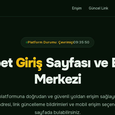
Erişim
Güncel Link
Platform Durumu: Çevrimiçi
09:35:51
bet
Giriş
Sayfası ve 
Merkezi
platformuna doğrudan ve güvenli yoldan erişim sağlayı
dresi, link güncelleme bildirimleri ve mobil erişim seçen
sayfada bulabilirsiniz.