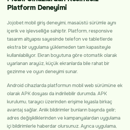
Platform Deneyimi
Jojobet mobil giriş deneyimi, masaüstü sürümle aynı
içerik ve işlevselliğe sahiptir. Platform, responsive
tasarım altyapısı sayesinde telefon ve tabletlerde
ekstra bir uygulama yüklemeden tam kapasiteyle
kullanılabiliyor. Ekran boyutuna göre otomatik olarak
uyarlanan arayüz, küçük ekranlarda bile rahat bir
gezinme ve oyun deneyimi sunar.
Android cihazlarda platformun mobil web sürümüne ek
olarak APK dosyası da indirilebilir durumda. APK
kurulumu, tarayıcı üzerinden erişime kıyasla birkaç
avantaj sağlar. Anlık bildirimler bunların başında gelir;
adres değişikliklerinden ve kampanyalardan uygulama
içi bildirimlerle haberdar olursunuz. Ayrıca uygulama,