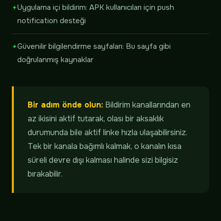
Uygulama içi bildirim: APK kullanıcıları için push
notification desteği
Güvenilir bilgilendirme sayfaları: Bu sayfa gibi
doğrulanmış kaynaklar
Bir adım önde olun:
Bildirim kanallarından en
az ikisini aktif tutarak, olası bir aksaklık
durumunda bile aktif linke hızla ulaşabilirsiniz.
Tek bir kanala bağımlı kalmak, o kanalın kısa
süreli devre dışı kalması halinde sizi bilgisiz
bırakabilir.