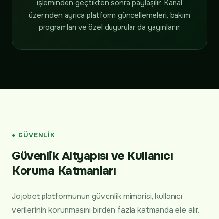
işleminden geçtikten sonra paylaşılır. Kanal
üzerinden ayrıca platform güncellemeleri, bakım
programları ve özel duyurular da yayınlanır.
● GÜVENLIK
Güvenlik Altyapısı ve Kullanıcı
Koruma Katmanları
Jojobet platformunun güvenlik mimarisi, kullanıcı
verilerinin korunmasını birden fazla katmanda ele alır.