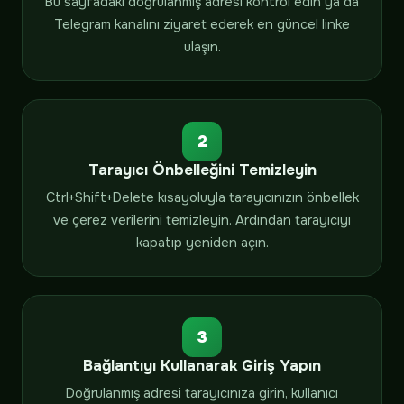
Bu sayfadaki doğrulanmış adresi kontrol edin ya da
Telegram kanalını ziyaret ederek en güncel linke
ulaşın.
2
Tarayıcı Önbelleğini Temizleyin
Ctrl+Shift+Delete kısayoluyla tarayıcınızın önbellek
ve çerez verilerini temizleyin. Ardından tarayıcıyı
kapatıp yeniden açın.
3
Bağlantıyı Kullanarak Giriş Yapın
Doğrulanmış adresi tarayıcınıza girin, kullanıcı