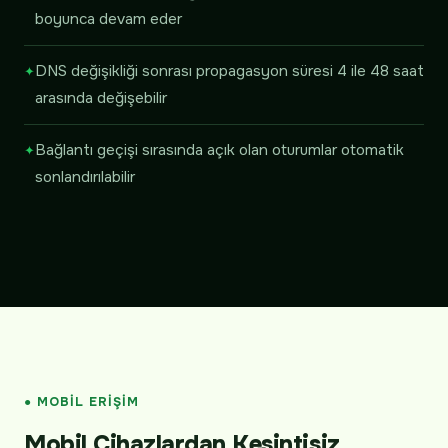
boyunca devam eder
DNS değişikliği sonrası propagasyon süresi 4 ile 48 saat
arasında değişebilir
Bağlantı geçişi sırasında açık olan oturumlar otomatik
sonlandırılabilir
● MOBIL ERIŞIM
Mobil Cihazlardan Kesintisiz