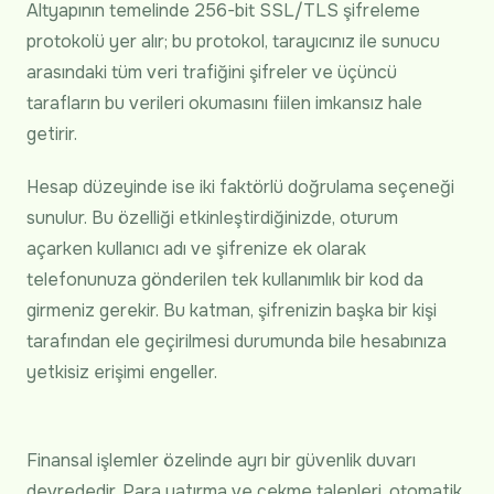
Altyapının temelinde 256-bit SSL/TLS şifreleme
protokolü yer alır; bu protokol, tarayıcınız ile sunucu
arasındaki tüm veri trafiğini şifreler ve üçüncü
tarafların bu verileri okumasını fiilen imkansız hale
getirir.
Hesap düzeyinde ise iki faktörlü doğrulama seçeneği
sunulur. Bu özelliği etkinleştirdiğinizde, oturum
açarken kullanıcı adı ve şifrenize ek olarak
telefonunuza gönderilen tek kullanımlık bir kod da
girmeniz gerekir. Bu katman, şifrenizin başka bir kişi
tarafından ele geçirilmesi durumunda bile hesabınıza
yetkisiz erişimi engeller.
Finansal işlemler özelinde ayrı bir güvenlik duvarı
devrededir. Para yatırma ve çekme talepleri, otomatik