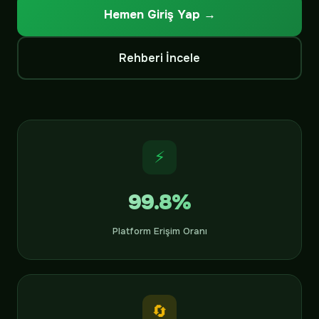
Hemen Giriş Yap →
Rehberi İncele
⚡
99.8%
Platform Erişim Oranı
🔄