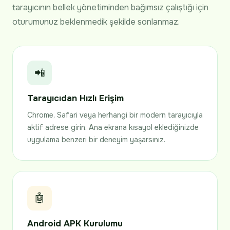
tarayıcının bellek yönetiminden bağımsız çalıştığı için
oturumunuz beklenmedik şekilde sonlanmaz.
📲
Tarayıcıdan Hızlı Erişim
Chrome, Safari veya herhangi bir modern tarayıcıyla
aktif adrese girin. Ana ekrana kısayol eklediğinizde
uygulama benzeri bir deneyim yaşarsınız.
🤖
Android APK Kurulumu