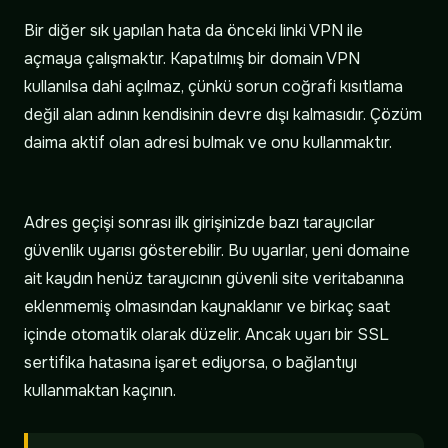
Bir diğer sık yapılan hata da önceki linki VPN ile
açmaya çalışmaktır. Kapatılmış bir domain VPN
kullanılsa dahi açılmaz, çünkü sorun coğrafi kısıtlama
değil alan adının kendisinin devre dışı kalmasıdır. Çözüm
daima aktif olan adresi bulmak ve onu kullanmaktır.
Adres geçişi sonrası ilk girişinizde bazı tarayıcılar
güvenlik uyarısı gösterebilir. Bu uyarılar, yeni domaine
ait kaydın henüz tarayıcının güvenli site veritabanına
eklenmemiş olmasından kaynaklanır ve birkaç saat
içinde otomatik olarak düzelir. Ancak uyarı bir SSL
sertifika hatasına işaret ediyorsa, o bağlantıyı
kullanmaktan kaçının.