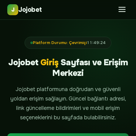
Jojobet
J
Platform Durumu: Çevrimiçi
11:49:25
Jojobet
Giriş
Sayfası ve Erişim
Merkezi
Jojobet platformuna doğrudan ve güvenli
yoldan erişim sağlayın. Güncel bağlantı adresi,
link güncelleme bildirimleri ve mobil erişim
seçeneklerini bu sayfada bulabilirsiniz.