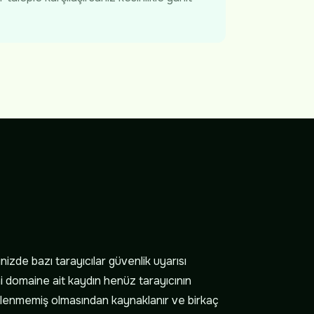
inizde bazı tarayıcılar güvenlik uyarısı
eni domaine ait kaydın henüz tarayıcının
eklenmemiş olmasından kaynaklanır ve birkaç