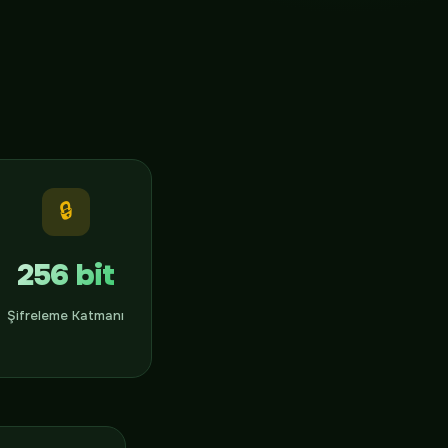
🔒
256 bit
Şifreleme Katmanı