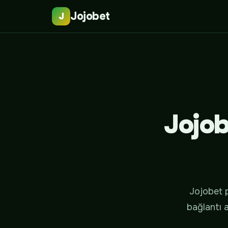
Jojobet
J
Jojo
Jojobet 
bağlantı a