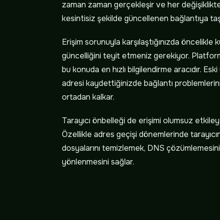
zaman zaman gerçekleşir ve her değişiklikt
kesintisiz şekilde güncellenen bağlantıya taşı
Erişim sorunuyla karşılaştığınızda öncelikle k
güncelliğini teyit etmeniz gerekiyor. Platf
bu konuda en hızlı bilgilendirme aracıdır. Eski
adresi kaydettiğinizde bağlantı problemler
ortadan kalkar.
Tarayıcı önbelleği de erişimi olumsuz etkiley
Özellikle adres geçişi dönemlerinde tarayıcın
dosyalarını temizlemek, DNS çözümlemesin
yönlenmesini sağlar.