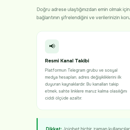
Doğru adrese ulaştığınızdan emin olmak için t
bağlantının şifrelendiğini ve verilerinizin k
📢
Resmi Kanal Takibi
Platformun Telegram grubu ve sosyal
medya hesapları, adres değişikliklerini ilk
duyuran kaynaklardır. Bu kanalları takip
etmek, sahte linklere maruz kalma olasılığını
ciddi ölçüde azaltır.
Dikkat:
Jojobet hiçbir zaman kullanıcılar