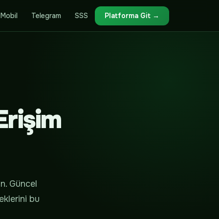
Mobil
Telegram
SSS
Platforma Git →
Erişim
n. Güncel
eklerini bu