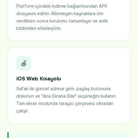
Platform içindeki indirme bağlantısından APK
dosyasını edinin. Bilinmeyen kaynaklara izin
verdikten sonra kurulumu tamamlayın ve anlık
bildirimleri etkinleştirin.
🍏
iOS Web Kısayolu
Safari ile güncel adrese girin, paylaş butonuna
dokunun ve "Ana Ekrana Ekle" seçeneğini kullanın.
Tam ekran modunda tarayıcı çerçevesi olmadan
çalışır.