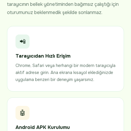
tarayıcının bellek yönetiminden bağımsız çalıştığı için
oturumunuz beklenmedik şekilde sonlanmaz.
📲
Tarayıcıdan Hızlı Erişim
Chrome, Safari veya herhangi bir modern tarayıcıyla
aktif adrese girin. Ana ekrana kısayol eklediğinizde
uygulama benzeri bir deneyim yaşarsınız.
🤖
Android APK Kurulumu