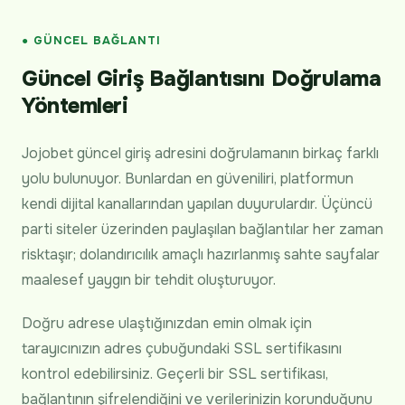
● GÜNCEL BAĞLANTI
Güncel Giriş Bağlantısını Doğrulama
Yöntemleri
Jojobet güncel giriş adresini doğrulamanın birkaç farklı
yolu bulunuyor. Bunlardan en güveniliri, platformun
kendi dijital kanallarından yapılan duyurulardır. Üçüncü
parti siteler üzerinden paylaşılan bağlantılar her zaman
risktaşır; dolandırıcılık amaçlı hazırlanmış sahte sayfalar
maalesef yaygın bir tehdit oluşturuyor.
Doğru adrese ulaştığınızdan emin olmak için
tarayıcınızın adres çubuğundaki SSL sertifikasını
kontrol edebilirsiniz. Geçerli bir SSL sertifikası,
bağlantının şifrelendiğini ve verilerinizin korunduğunu