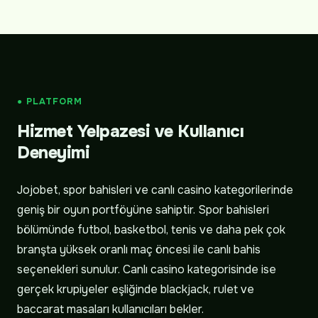
● PLATFORM
Hizmet Yelpazesi ve Kullanıcı
Deneyimi
Jojobet, spor bahisleri ve canlı casino kategorilerinde
geniş bir oyun portföyüne sahiptir. Spor bahisleri
bölümünde futbol, basketbol, tenis ve daha pek çok
branşta yüksek oranlı maç öncesi ile canlı bahis
seçenekleri sunulur. Canlı casino kategorisinde ise
gerçek krupiyeler eşliğinde blackjack, rulet ve
baccarat masaları kullanıcıları bekler.