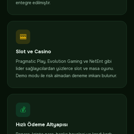
entegre edilmiştir.
🎰
Slot ve Casino
Pragmatic Play, Evolution Gaming ve NetEnt gibi
lider sağlayıcılardan yüzlerce slot ve masa oyunu.
Demo modu ile risk almadan deneme imkanı bulunur.
💰
Hızlı Ödeme Altyapısı