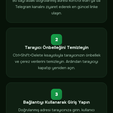
Bu sayfadaki doğrulanmış adresi kontrol edin ya da
Telegram kanalını ziyaret ederek en güncel linke
ulaşın.
2
Tarayıcı Önbelleğini Temizleyin
Ctrl+Shift+Delete kısayoluyla tarayıcınızın önbellek
ve çerez verilerini temizleyin. Ardından tarayıcıyı
kapatıp yeniden açın.
3
Bağlantıyı Kullanarak Giriş Yapın
Doğrulanmış adresi tarayıcınıza girin, kullanıcı