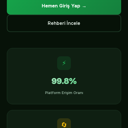
Hemen Giriş Yap →
Rehberi İncele
⚡
99.8%
Platform Erişim Oranı
🔄