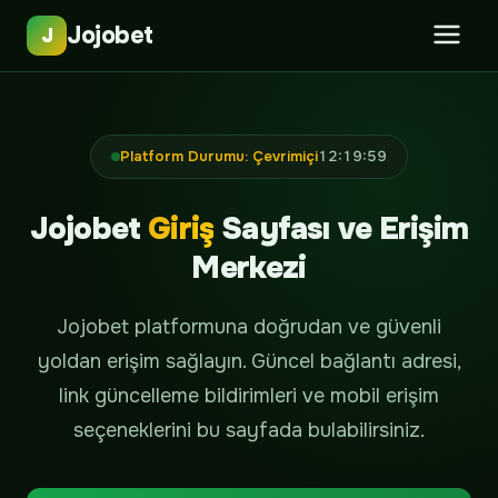
Jojobet
J
Platform Durumu: Çevrimiçi
12:20:00
Jojobet
Giriş
Sayfası ve Erişim
Merkezi
Jojobet platformuna doğrudan ve güvenli
yoldan erişim sağlayın. Güncel bağlantı adresi,
link güncelleme bildirimleri ve mobil erişim
seçeneklerini bu sayfada bulabilirsiniz.