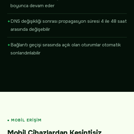
boyunca devam eder
DNS değişikliği sonrası propagasyon süresi 4 ile 48 saat
arasında değişebilir
Bağlantı geçişi sırasında açık olan oturumlar otomatik
sonlandırılabilir
● MOBIL ERIŞIM
Mobil Cihazlardan Kesintisiz