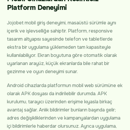
Platform Deneyimi
Jojobet mobil giriş deneyimi, masaüstü sürümle aynı
içerik ve işlevselliğe sahiptir. Platform, responsive
tasarım altyapısı sayesinde telefon ve tabletlerde
ekstra bir uygulama yüklemeden tam kapasiteyle
kullanılabiliyor. Ekran boyutuna göre otomatik olarak
uyarlanan arayüz, küçük ekranlarda bile rahat bir
gezinme ve oyun deneyimi sunar.
Android cihazlarda platformun mobil web sürümüne ek
olarak APK dosyası da indirilebilir durumda. APK
kurulumu, tarayıcı üzerinden erişime kıyasla birkaç
avantaj sağlar. Anlık bildirimler bunların başında gelir;
adres değişikliklerinden ve kampanyalardan uygulama
içi bildirimlerle haberdar olursunuz. Ayrıca uygulama,