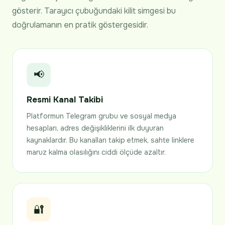
gösterir. Tarayıcı çubuğundaki kilit simgesi bu
doğrulamanın en pratik göstergesidir.
📢
Resmi Kanal Takibi
Platformun Telegram grubu ve sosyal medya
hesapları, adres değişikliklerini ilk duyuran
kaynaklardır. Bu kanalları takip etmek, sahte linklere
maruz kalma olasılığını ciddi ölçüde azaltır.
🔐