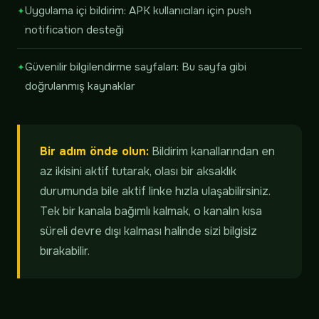
Uygulama içi bildirim: APK kullanıcıları için push
notification desteği
Güvenilir bilgilendirme sayfaları: Bu sayfa gibi
doğrulanmış kaynaklar
Bir adım önde olun:
Bildirim kanallarından en
az ikisini aktif tutarak, olası bir aksaklık
durumunda bile aktif linke hızla ulaşabilirsiniz.
Tek bir kanala bağımlı kalmak, o kanalın kısa
süreli devre dışı kalması halinde sizi bilgisiz
bırakabilir.