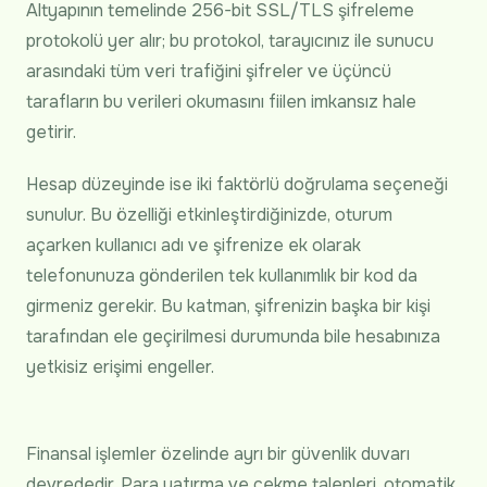
Altyapının temelinde 256-bit SSL/TLS şifreleme
protokolü yer alır; bu protokol, tarayıcınız ile sunucu
arasındaki tüm veri trafiğini şifreler ve üçüncü
tarafların bu verileri okumasını fiilen imkansız hale
getirir.
Hesap düzeyinde ise iki faktörlü doğrulama seçeneği
sunulur. Bu özelliği etkinleştirdiğinizde, oturum
açarken kullanıcı adı ve şifrenize ek olarak
telefonunuza gönderilen tek kullanımlık bir kod da
girmeniz gerekir. Bu katman, şifrenizin başka bir kişi
tarafından ele geçirilmesi durumunda bile hesabınıza
yetkisiz erişimi engeller.
Finansal işlemler özelinde ayrı bir güvenlik duvarı
devrededir. Para yatırma ve çekme talepleri, otomatik