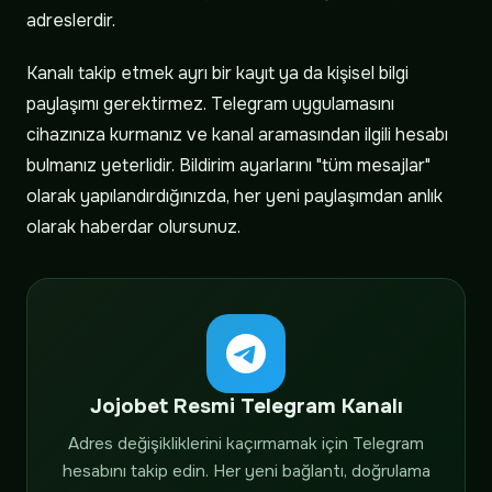
adreslerdir.
Kanalı takip etmek ayrı bir kayıt ya da kişisel bilgi
paylaşımı gerektirmez. Telegram uygulamasını
cihazınıza kurmanız ve kanal aramasından ilgili hesabı
bulmanız yeterlidir. Bildirim ayarlarını "tüm mesajlar"
olarak yapılandırdığınızda, her yeni paylaşımdan anlık
olarak haberdar olursunuz.
Jojobet Resmi Telegram Kanalı
Adres değişikliklerini kaçırmamak için Telegram
hesabını takip edin. Her yeni bağlantı, doğrulama