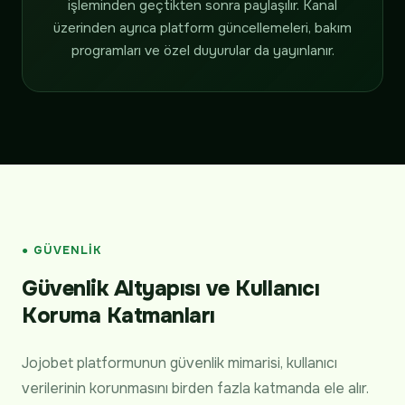
işleminden geçtikten sonra paylaşılır. Kanal
üzerinden ayrıca platform güncellemeleri, bakım
programları ve özel duyurular da yayınlanır.
● GÜVENLIK
Güvenlik Altyapısı ve Kullanıcı
Koruma Katmanları
Jojobet platformunun güvenlik mimarisi, kullanıcı
verilerinin korunmasını birden fazla katmanda ele alır.