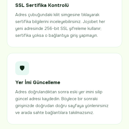
SSL Sertifika Kontrolü
Adres çubuğundaki kilit simgesine tıklayarak
sertifika bilgilerini inceleyebilirsiniz. Jojobet her
yeni adresinde 256-bit SSL şifreleme kullanır;
sertifika yoksa o bağlantıya giriş yapmayın.
🛡️
Yer İmi Güncelleme
Adres doğrulandıktan sonra eski yer imini silip
güncel adresi kaydedin. Böylece bir sonraki
girişinizde doğrudan doğru sayfaya yönlenirsiniz
ve arada sahte bağlantılara takılmazsınız.