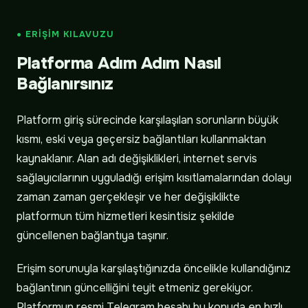
● ERIŞIM KILAVUZU
Platforma Adım Adım Nasıl
Bağlanırsınız
Platform giriş sürecinde karşılaşılan sorunların büyük
kısmı, eski veya geçersiz bağlantıları kullanmaktan
kaynaklanır. Alan adı değişiklikleri, internet servis
sağlayıcılarının uyguladığı erişim kısıtlamalarından dolayı
zaman zaman gerçekleşir ve her değişiklikte
platformun tüm hizmetleri kesintisiz şekilde
güncellenen bağlantıya taşınır.
Erişim sorunuyla karşılaştığınızda öncelikle kullandığınız
bağlantının güncelliğini teyit etmeniz gerekiyor.
Platformun resmi Telegram hesabı bu konuda en hızlı