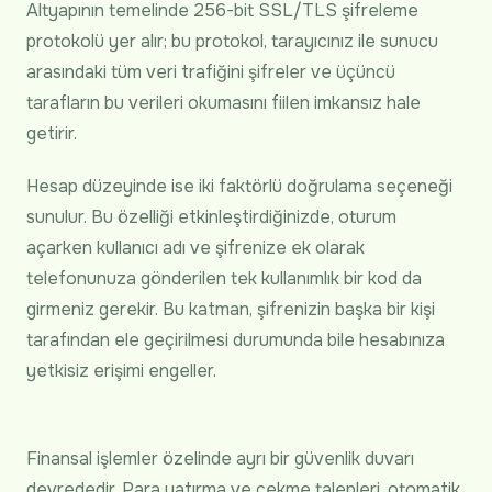
Altyapının temelinde 256-bit SSL/TLS şifreleme
protokolü yer alır; bu protokol, tarayıcınız ile sunucu
arasındaki tüm veri trafiğini şifreler ve üçüncü
tarafların bu verileri okumasını fiilen imkansız hale
getirir.
Hesap düzeyinde ise iki faktörlü doğrulama seçeneği
sunulur. Bu özelliği etkinleştirdiğinizde, oturum
açarken kullanıcı adı ve şifrenize ek olarak
telefonunuza gönderilen tek kullanımlık bir kod da
girmeniz gerekir. Bu katman, şifrenizin başka bir kişi
tarafından ele geçirilmesi durumunda bile hesabınıza
yetkisiz erişimi engeller.
Finansal işlemler özelinde ayrı bir güvenlik duvarı
devrededir. Para yatırma ve çekme talepleri, otomatik