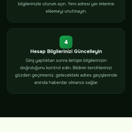
bilgilerinizle oturum açın. Yeni adresi yer imlerine
eklemeyi unutmayın.
4
Hesap Bilgilerinizi Güncelleyin
Giriş yaptıktan sonra iletişim bilgilerinizin
doğruluğunu kontrol edin. Bildirim tercihlerinizi
gözden geçirmeniz, gelecekteki adres geçişlerinde
anında haberdar olmanızı sağlar.