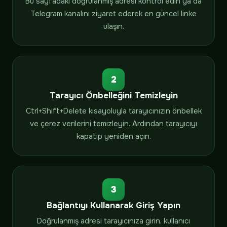
Bu sayfadaki doğrulanmış adresi kontrol edin ya da
Telegram kanalını ziyaret ederek en güncel linke
ulaşın.
2
Tarayıcı Önbelleğini Temizleyin
Ctrl+Shift+Delete kısayoluyla tarayıcınızın önbellek
ve çerez verilerini temizleyin. Ardından tarayıcıyı
kapatıp yeniden açın.
3
Bağlantıyı Kullanarak Giriş Yapın
Doğrulanmış adresi tarayıcınıza girin, kullanıcı