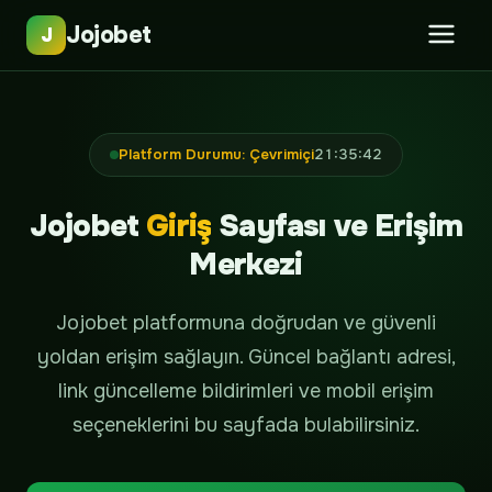
Jojobet
J
Platform Durumu: Çevrimiçi
21:35:43
Jojobet
Giriş
Sayfası ve Erişim
Merkezi
Jojobet platformuna doğrudan ve güvenli
yoldan erişim sağlayın. Güncel bağlantı adresi,
link güncelleme bildirimleri ve mobil erişim
seçeneklerini bu sayfada bulabilirsiniz.