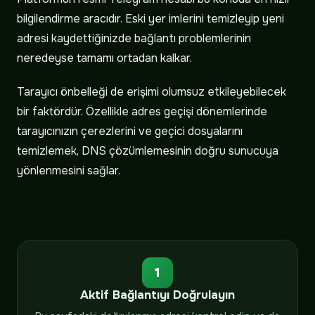
bilgilendirme aracıdır. Eski yer imlerini temizleyip yeni
adresi kaydettiğinizde bağlantı problemlerinin
neredeyse tamamı ortadan kalkar.
Tarayıcı önbelleği de erişimi olumsuz etkileyebilecek
bir faktördür. Özellikle adres geçişi dönemlerinde
tarayıcınızın çerezlerini ve geçici dosyalarını
temizlemek, DNS çözümlemesinin doğru sunucuya
yönlenmesini sağlar.
1
Aktif Bağlantıyı Doğrulayın