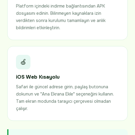
Platform içindeki indirme bağlantısından APK
dosyasını edinin. Bilinmeyen kaynaklara izin
verdikten sonra kurulumu tamamlayın ve anlık
bildirimleri etkinleştirin.
🍏
iOS Web Kısayolu
Safari ile güncel adrese girin, paylaş butonuna
dokunun ve "Ana Ekrana Ekle" seçeneğini kullanın.
Tam ekran modunda tarayıcı çerçevesi olmadan
çalışır.