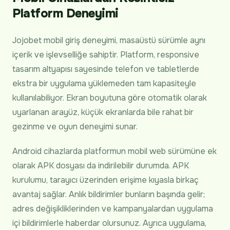
Platform Deneyimi
Jojobet mobil giriş deneyimi, masaüstü sürümle aynı
içerik ve işlevselliğe sahiptir. Platform, responsive
tasarım altyapısı sayesinde telefon ve tabletlerde
ekstra bir uygulama yüklemeden tam kapasiteyle
kullanılabiliyor. Ekran boyutuna göre otomatik olarak
uyarlanan arayüz, küçük ekranlarda bile rahat bir
gezinme ve oyun deneyimi sunar.
Android cihazlarda platformun mobil web sürümüne ek
olarak APK dosyası da indirilebilir durumda. APK
kurulumu, tarayıcı üzerinden erişime kıyasla birkaç
avantaj sağlar. Anlık bildirimler bunların başında gelir;
adres değişikliklerinden ve kampanyalardan uygulama
içi bildirimlerle haberdar olursunuz. Ayrıca uygulama,