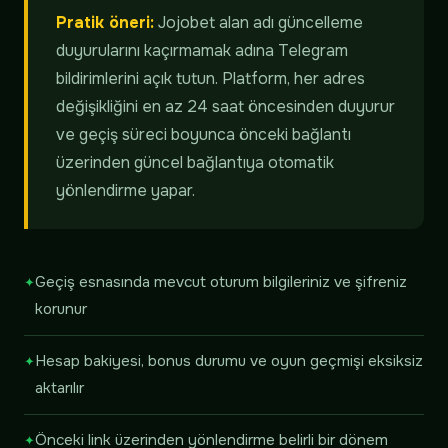
Pratik öneri:
Jojobet alan adı güncelleme
duyurularını kaçırmamak adına Telegram
bildirimlerini açık tutun. Platform, her adres
değişikliğini en az 24 saat öncesinden duyurur
ve geçiş süreci boyunca önceki bağlantı
üzerinden güncel bağlantıya otomatik
yönlendirme yapar.
Geçiş esnasında mevcut oturum bilgileriniz ve şifreniz
korunur
Hesap bakiyesi, bonus durumu ve oyun geçmişi eksiksiz
aktarılır
Önceki link üzerinden yönlendirme belirli bir dönem