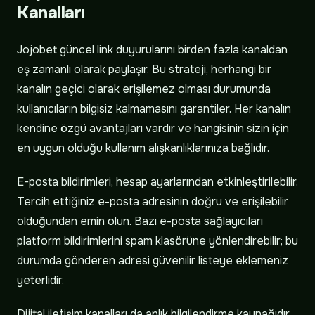
Kanalları
Jojobet güncel link duyurularını birden fazla kanaldan
eş zamanlı olarak paylaşır. Bu strateji, herhangi bir
kanalın geçici olarak erişilemez olması durumunda
kullanıcıların bilgisiz kalmamasını garantiler. Her kanalın
kendine özgü avantajları vardır ve hangisinin sizin için
en uygun olduğu kullanım alışkanlıklarınıza bağlıdır.
E-posta bildirimleri, hesap ayarlarından etkinleştirilebilir.
Tercih ettiğiniz e-posta adresinin doğru ve erişilebilir
olduğundan emin olun. Bazı e-posta sağlayıcıları
platform bildirimlerini spam klasörüne yönlendirebilir; bu
durumda gönderen adresi güvenilir listeye eklemeniz
yeterlidir.
Dijital iletişim kanalları da anlık bilgilendirme kaynağıdır,