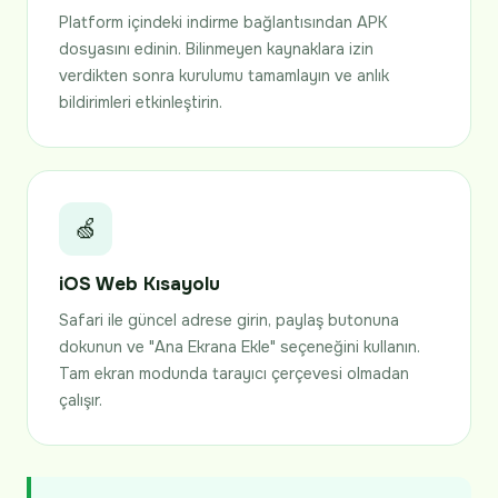
Platform içindeki indirme bağlantısından APK
dosyasını edinin. Bilinmeyen kaynaklara izin
verdikten sonra kurulumu tamamlayın ve anlık
bildirimleri etkinleştirin.
🍏
iOS Web Kısayolu
Safari ile güncel adrese girin, paylaş butonuna
dokunun ve "Ana Ekrana Ekle" seçeneğini kullanın.
Tam ekran modunda tarayıcı çerçevesi olmadan
çalışır.