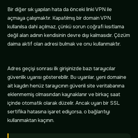
Bir diğer sık yapılan hata da önceki linki VPN ile
açmaya çalışmaktır. Kapatılmış bir domain VPN
kullanılsa dahi açılmaz, çünkü sorun coğrafi kısıtlama
değil alan adının kendisinin devre dışı kalmasıdır. Çözüm
daima aktif olan adresi bulmak ve onu kullanmaktır.
Adres geçişi sonrası ilk girişinizde bazı tarayıcılar
güvenlik uyarısı gösterebilir. Bu uyarılar, yeni domaine
ait kaydın henüz tarayıcının güvenli site veritabanına
eklenmemiş olmasından kaynaklanır ve birkaç saat
içinde otomatik olarak düzelir. Ancak uyarı bir SSL
sertifika hatasına işaret ediyorsa, o bağlantıyı
kullanmaktan kaçının.