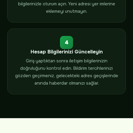
bilgilerinizle oturum açın. Yeni adresi yer imlerine
eklemeyi unutmayın.
4
Hesap Bilgilerinizi Güncelleyin
Giriş yaptıktan sonra iletişim bilgilerinizin
doğruluğunu kontrol edin. Bildirim tercihlerinizi
gözden geçirmeniz, gelecekteki adres geçişlerinde
anında haberdar olmanızı sağlar.