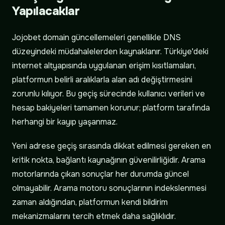
Yapılacaklar
Jojobet domain güncellemeleri genellikle DNS
düzeyindeki müdahalelerden kaynaklanır. Türkiye'deki
internet altyapısında uygulanan erişim kısıtlamaları,
platformun belirli aralıklarla alan adı değiştirmesini
zorunlu kılıyor. Bu geçiş sürecinde kullanıcı verileri ve
hesap bakiyeleri tamamen korunur; platform tarafında
herhangi bir kayıp yaşanmaz.
Yeni adrese geçiş sırasında dikkat edilmesi gereken en
kritik nokta, bağlantı kaynağının güvenilirliğidir. Arama
motorlarında çıkan sonuçlar her durumda güncel
olmayabilir. Arama motoru sonuçlarının indekslenmesi
zaman aldığından, platformun kendi bildirim
mekanizmalarını tercih etmek daha sağlıklıdır.