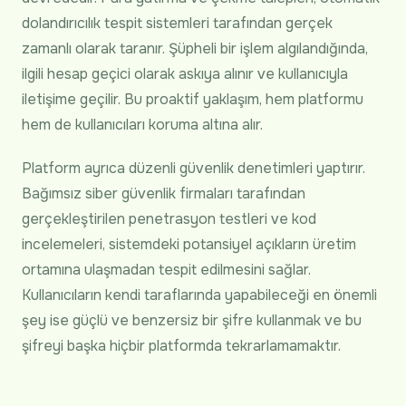
dolandırıcılık tespit sistemleri tarafından gerçek
zamanlı olarak taranır. Şüpheli bir işlem algılandığında,
ilgili hesap geçici olarak askıya alınır ve kullanıcıyla
iletişime geçilir. Bu proaktif yaklaşım, hem platformu
hem de kullanıcıları koruma altına alır.
Platform ayrıca düzenli güvenlik denetimleri yaptırır.
Bağımsız siber güvenlik firmaları tarafından
gerçekleştirilen penetrasyon testleri ve kod
incelemeleri, sistemdeki potansiyel açıkların üretim
ortamına ulaşmadan tespit edilmesini sağlar.
Kullanıcıların kendi taraflarında yapabileceği en önemli
şey ise güçlü ve benzersiz bir şifre kullanmak ve bu
şifreyi başka hiçbir platformda tekrarlamamaktır.