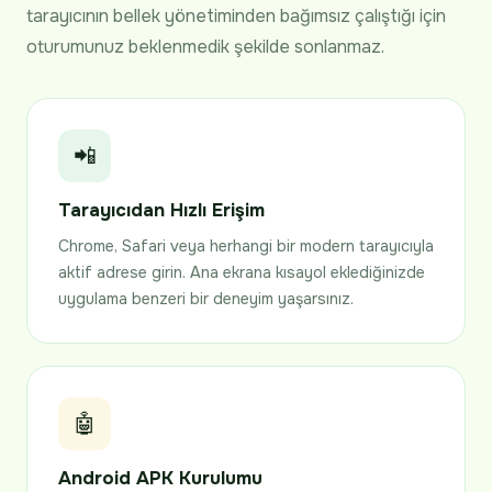
tarayıcının bellek yönetiminden bağımsız çalıştığı için
oturumunuz beklenmedik şekilde sonlanmaz.
📲
Tarayıcıdan Hızlı Erişim
Chrome, Safari veya herhangi bir modern tarayıcıyla
aktif adrese girin. Ana ekrana kısayol eklediğinizde
uygulama benzeri bir deneyim yaşarsınız.
🤖
Android APK Kurulumu