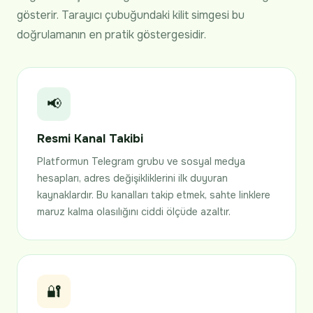
gösterir. Tarayıcı çubuğundaki kilit simgesi bu
doğrulamanın en pratik göstergesidir.
📢
Resmi Kanal Takibi
Platformun Telegram grubu ve sosyal medya
hesapları, adres değişikliklerini ilk duyuran
kaynaklardır. Bu kanalları takip etmek, sahte linklere
maruz kalma olasılığını ciddi ölçüde azaltır.
🔐