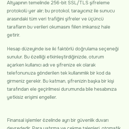
Altyapının temelinde 256-bit SSL/TLS şifreleme
protokolü yer alır; bu protokol, tarayıcınız ile sunucu
arasındaki tüm veri trafiğini şifreler ve üçüncü
tarafların bu verileri okumasını fiilen imkansız hale
getirir.
Hesap düzeyinde ise iki faktörlü doğrulama seçeneği
sunulur. Bu özelliği etkinleştirdiğinizde, oturum
açarken kullanıcı adı ve şifrenize ek olarak
telefonunuza gönderilen tek kullanımlık bir kod da
girmeniz gerekir. Bu katman, şifrenizin başka bir kişi
tarafından ele geçirilmesi durumunda bile hesabınıza
yetkisiz erişimi engeller.
Finansal işlemler özelinde ayrı bir güvenlik duvarı
devrededir. Para yatırma ve çekme talepleri, otomatik