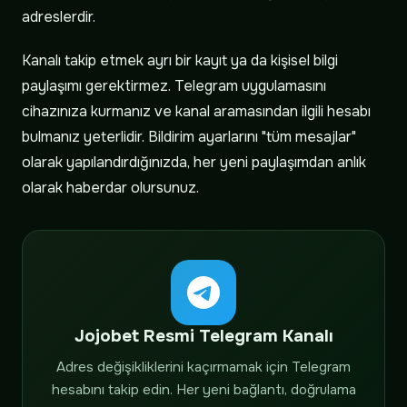
adreslerdir.
Kanalı takip etmek ayrı bir kayıt ya da kişisel bilgi
paylaşımı gerektirmez. Telegram uygulamasını
cihazınıza kurmanız ve kanal aramasından ilgili hesabı
bulmanız yeterlidir. Bildirim ayarlarını "tüm mesajlar"
olarak yapılandırdığınızda, her yeni paylaşımdan anlık
olarak haberdar olursunuz.
Jojobet Resmi Telegram Kanalı
Adres değişikliklerini kaçırmamak için Telegram
hesabını takip edin. Her yeni bağlantı, doğrulama