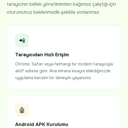
tarayıcının bellek yönetiminden bağımsız çalıştığı için
oturumunuz beklenmedik şekilde sonlanmaz.
📲
Tarayıcıdan Hızlı Erişim
Chrome, Safari veya herhangi bir modern tarayıcıyla
aktif adrese girin. Ana ekrana kısayol eklediğinizde
uygulama benzeri bir deneyim yaşarsınız.
🤖
Android APK Kurulumu