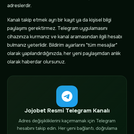
adreslerdir.
Kanalı takip etmek ayrı bir kayıt ya da kişisel bilgi
paylaşımı gerektirmez. Telegram uygulamasını
cihazınıza kurmanız ve kanal aramasından ilgili hesabı
bulmanız yeterlidir. Bildirim ayarlarını "tüm mesajlar"
olarak yapılandırdığınızda, her yeni paylaşımdan anlık
olarak haberdar olursunuz.
Jojobet Resmi Telegram Kanalı
Adres değişikliklerini kaçırmamak için Telegram
hesabını takip edin. Her yeni bağlantı, doğrulama