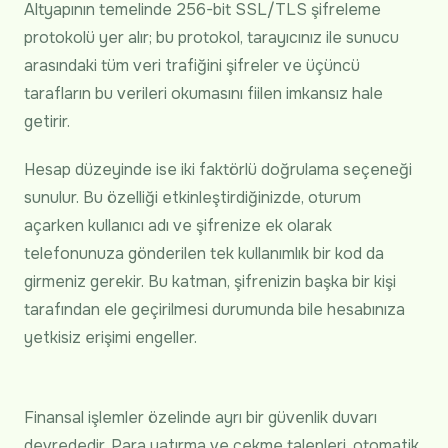
Altyapının temelinde 256-bit SSL/TLS şifreleme
protokolü yer alır; bu protokol, tarayıcınız ile sunucu
arasındaki tüm veri trafiğini şifreler ve üçüncü
tarafların bu verileri okumasını fiilen imkansız hale
getirir.
Hesap düzeyinde ise iki faktörlü doğrulama seçeneği
sunulur. Bu özelliği etkinleştirdiğinizde, oturum
açarken kullanıcı adı ve şifrenize ek olarak
telefonunuza gönderilen tek kullanımlık bir kod da
girmeniz gerekir. Bu katman, şifrenizin başka bir kişi
tarafından ele geçirilmesi durumunda bile hesabınıza
yetkisiz erişimi engeller.
Finansal işlemler özelinde ayrı bir güvenlik duvarı
devrededir. Para yatırma ve çekme talepleri, otomatik