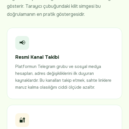
gösterir. Tarayıcı çubuğundaki kilit simgesi bu
doğrulamanın en pratik göstergesidir.
📢
Resmi Kanal Takibi
Platformun Telegram grubu ve sosyal medya
hesapları, adres değişikliklerini ilk duyuran
kaynaklardır. Bu kanalları takip etmek, sahte linklere
maruz kalma olasılığını ciddi ölçüde azaltır.
🔐