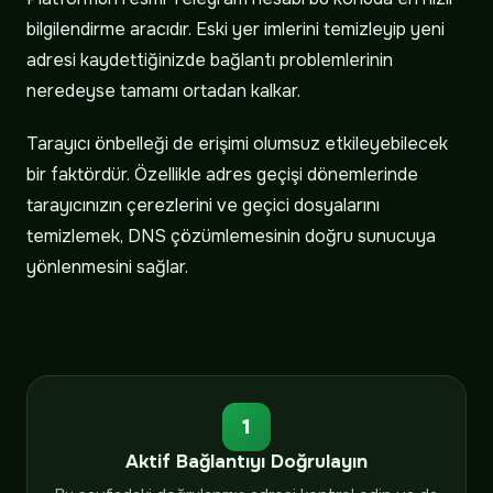
bilgilendirme aracıdır. Eski yer imlerini temizleyip yeni
adresi kaydettiğinizde bağlantı problemlerinin
neredeyse tamamı ortadan kalkar.
Tarayıcı önbelleği de erişimi olumsuz etkileyebilecek
bir faktördür. Özellikle adres geçişi dönemlerinde
tarayıcınızın çerezlerini ve geçici dosyalarını
temizlemek, DNS çözümlemesinin doğru sunucuya
yönlenmesini sağlar.
1
Aktif Bağlantıyı Doğrulayın