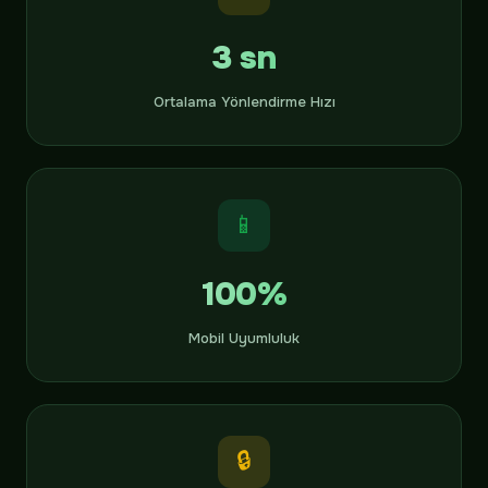
3 sn
Ortalama Yönlendirme Hızı
📱
100%
Mobil Uyumluluk
🔒