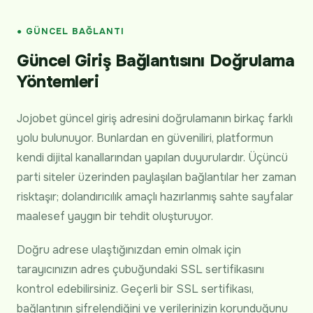
● GÜNCEL BAĞLANTI
Güncel Giriş Bağlantısını Doğrulama
Yöntemleri
Jojobet güncel giriş adresini doğrulamanın birkaç farklı
yolu bulunuyor. Bunlardan en güveniliri, platformun
kendi dijital kanallarından yapılan duyurulardır. Üçüncü
parti siteler üzerinden paylaşılan bağlantılar her zaman
risktaşır; dolandırıcılık amaçlı hazırlanmış sahte sayfalar
maalesef yaygın bir tehdit oluşturuyor.
Doğru adrese ulaştığınızdan emin olmak için
tarayıcınızın adres çubuğundaki SSL sertifikasını
kontrol edebilirsiniz. Geçerli bir SSL sertifikası,
bağlantının şifrelendiğini ve verilerinizin korunduğunu