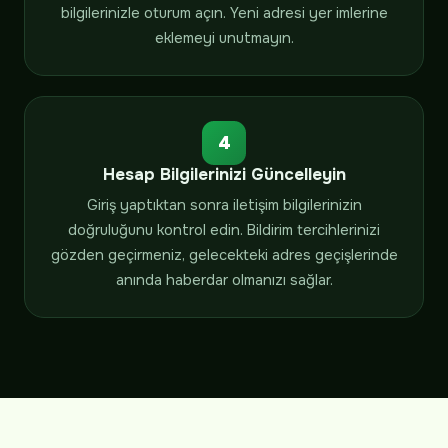
bilgilerinizle oturum açın. Yeni adresi yer imlerine
eklemeyi unutmayın.
4
Hesap Bilgilerinizi Güncelleyin
Giriş yaptıktan sonra iletişim bilgilerinizin
doğruluğunu kontrol edin. Bildirim tercihlerinizi
gözden geçirmeniz, gelecekteki adres geçişlerinde
anında haberdar olmanızı sağlar.