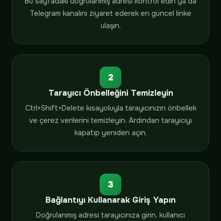
Bu sayfadaki doğrulanmış adresi kontrol edin ya da
Telegram kanalını ziyaret ederek en güncel linke
ulaşın.
2
Tarayıcı Önbelleğini Temizleyin
Ctrl+Shift+Delete kısayoluyla tarayıcınızın önbellek
ve çerez verilerini temizleyin. Ardından tarayıcıyı
kapatıp yeniden açın.
3
Bağlantıyı Kullanarak Giriş Yapın
Doğrulanmış adresi tarayıcınıza girin, kullanıcı