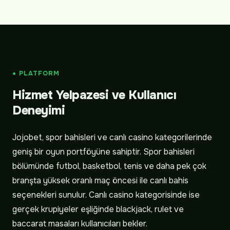
● PLATFORM
Hizmet Yelpazesi ve Kullanıcı
Deneyimi
Jojobet, spor bahisleri ve canlı casino kategorilerinde
geniş bir oyun portföyüne sahiptir. Spor bahisleri
bölümünde futbol, basketbol, tenis ve daha pek çok
branşta yüksek oranlı maç öncesi ile canlı bahis
seçenekleri sunulur. Canlı casino kategorisinde ise
gerçek krupiyeler eşliğinde blackjack, rulet ve
baccarat masaları kullanıcıları bekler.