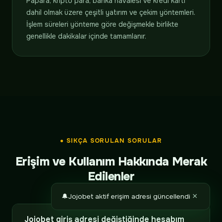
Papara, kripto para, banka havalesi ve kredi kartı
dahil olmak üzere çeşitli yatırım ve çekim yöntemleri.
İşlem süreleri yönteme göre değişmekle birlikte
genellikle dakikalar içinde tamamlanır.
● SIKÇA SORULAN SORULAR
Erişim ve Kullanım Hakkında Merak
Edilenler
×
🔔
Jojobet aktif erişim adresi güncellendi
Jojobet giriş adresi değiştiğinde hesabım