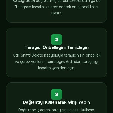
Bu sayfadaki doğrulanmış adresi kontrol edin ya da
Telegram kanalını ziyaret ederek en güncel linke
ulaşın.
2
Tarayıcı Önbelleğini Temizleyin
Ctrl+Shift+Delete kısayoluyla tarayıcınızın önbellek
ve çerez verilerini temizleyin. Ardından tarayıcıyı
kapatıp yeniden açın.
3
Bağlantıyı Kullanarak Giriş Yapın
Doğrulanmış adresi tarayıcınıza girin, kullanıcı