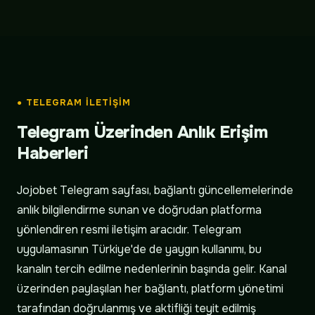
● TELEGRAM İLETIŞIM
Telegram Üzerinden Anlık Erişim
Haberleri
Jojobet Telegram sayfası, bağlantı güncellemelerinde
anlık bilgilendirme sunan ve doğrudan platforma
yönlendiren resmi iletişim aracıdır. Telegram
uygulamasının Türkiye'de de yaygın kullanımı, bu
kanalın tercih edilme nedenlerinin başında gelir. Kanal
üzerinden paylaşılan her bağlantı, platform yönetimi
tarafından doğrulanmış ve aktifliği teyit edilmiş