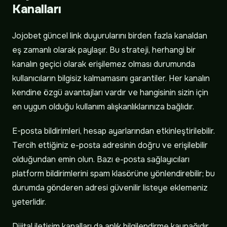
Kanalları
Jojobet güncel link duyurularını birden fazla kanaldan
eş zamanlı olarak paylaşır. Bu strateji, herhangi bir
kanalın geçici olarak erişilemez olması durumunda
kullanıcıların bilgisiz kalmamasını garantiler. Her kanalın
kendine özgü avantajları vardır ve hangisinin sizin için
en uygun olduğu kullanım alışkanlıklarınıza bağlıdır.
E-posta bildirimleri, hesap ayarlarından etkinleştirilebilir.
Tercih ettiğiniz e-posta adresinin doğru ve erişilebilir
olduğundan emin olun. Bazı e-posta sağlayıcıları
platform bildirimlerini spam klasörüne yönlendirebilir; bu
durumda gönderen adresi güvenilir listeye eklemeniz
yeterlidir.
Dijital iletişim kanalları da anlık bilgilendirme kaynağıdır,