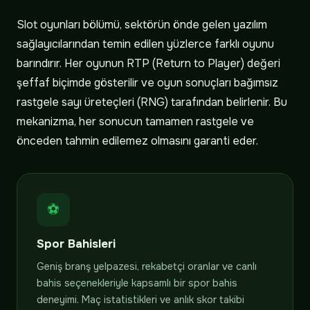
Slot oyunları bölümü, sektörün önde gelen yazılım
sağlayıcılarından temin edilen yüzlerce farklı oyunu
barındırır. Her oyunun RTP (Return to Player) değeri
şeffaf biçimde gösterilir ve oyun sonuçları bağımsız
rastgele sayı üreteçleri (RNG) tarafından belirlenir. Bu
mekanizma, her sonucun tamamen rastgele ve
önceden tahmin edilemez olmasını garanti eder.
⚽
Spor Bahisleri
Geniş branş yelpazesi, rekabetçi oranlar ve canlı
bahis seçenekleriyle kapsamlı bir spor bahis
deneyimi. Maç istatistikleri ve anlık skor takibi