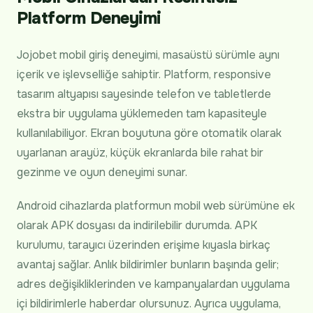
Platform Deneyimi
Jojobet mobil giriş deneyimi, masaüstü sürümle aynı
içerik ve işlevselliğe sahiptir. Platform, responsive
tasarım altyapısı sayesinde telefon ve tabletlerde
ekstra bir uygulama yüklemeden tam kapasiteyle
kullanılabiliyor. Ekran boyutuna göre otomatik olarak
uyarlanan arayüz, küçük ekranlarda bile rahat bir
gezinme ve oyun deneyimi sunar.
Android cihazlarda platformun mobil web sürümüne ek
olarak APK dosyası da indirilebilir durumda. APK
kurulumu, tarayıcı üzerinden erişime kıyasla birkaç
avantaj sağlar. Anlık bildirimler bunların başında gelir;
adres değişikliklerinden ve kampanyalardan uygulama
içi bildirimlerle haberdar olursunuz. Ayrıca uygulama,