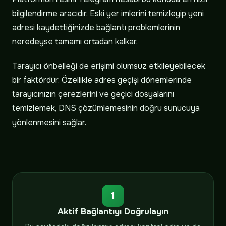
bilgilendirme aracıdır. Eski yer imlerini temizleyip yeni
adresi kaydettiğinizde bağlantı problemlerinin
neredeyse tamamı ortadan kalkar.
Tarayıcı önbelleği de erişimi olumsuz etkileyebilecek
bir faktördür. Özellikle adres geçişi dönemlerinde
tarayıcınızın çerezlerini ve geçici dosyalarını
temizlemek, DNS çözümlemesinin doğru sunucuya
yönlenmesini sağlar.
1
Aktif Bağlantıyı Doğrulayın