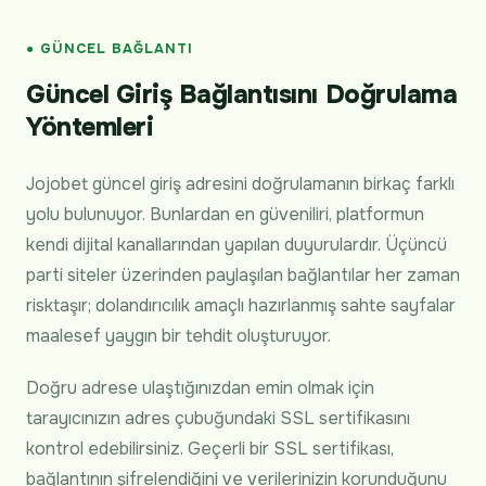
● GÜNCEL BAĞLANTI
Güncel Giriş Bağlantısını Doğrulama
Yöntemleri
Jojobet güncel giriş adresini doğrulamanın birkaç farklı
yolu bulunuyor. Bunlardan en güveniliri, platformun
kendi dijital kanallarından yapılan duyurulardır. Üçüncü
parti siteler üzerinden paylaşılan bağlantılar her zaman
risktaşır; dolandırıcılık amaçlı hazırlanmış sahte sayfalar
maalesef yaygın bir tehdit oluşturuyor.
Doğru adrese ulaştığınızdan emin olmak için
tarayıcınızın adres çubuğundaki SSL sertifikasını
kontrol edebilirsiniz. Geçerli bir SSL sertifikası,
bağlantının şifrelendiğini ve verilerinizin korunduğunu