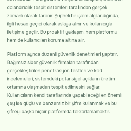
dolandırıcılık tespit sistemleri tarafından gerçek
zamanlı olarak taranır. Şüpheli bir işlem algılandığında,
ilgili hesap geçici olarak askıya alınır ve kullanıcıyla
iletişime geçilir. Bu proaktif yaklaşım, hem platformu
hem de kullanıcıları koruma altına alır.
Platform ayrıca düzenli güvenlik denetimleri yaptırır.
Bağımsız siber güvenlik firmaları tarafından
gerçekleştirilen penetrasyon testleri ve kod
incelemeleri, sistemdeki potansiyel açıkların üretim
ortamına ulaşmadan tespit edilmesini sağlar.
Kullanıcıların kendi taraflarında yapabileceği en önemli
şey ise güçlü ve benzersiz bir şifre kullanmak ve bu
şifreyi başka hiçbir platformda tekrarlamamaktır.