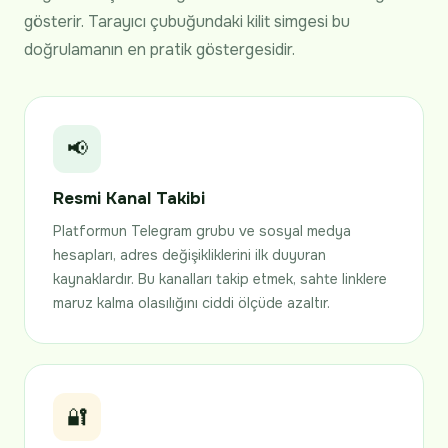
gösterir. Tarayıcı çubuğundaki kilit simgesi bu
doğrulamanın en pratik göstergesidir.
📢
Resmi Kanal Takibi
Platformun Telegram grubu ve sosyal medya
hesapları, adres değişikliklerini ilk duyuran
kaynaklardır. Bu kanalları takip etmek, sahte linklere
maruz kalma olasılığını ciddi ölçüde azaltır.
🔐