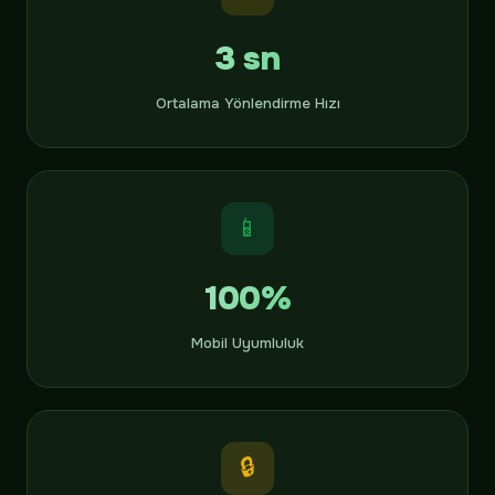
3 sn
Ortalama Yönlendirme Hızı
📱
100%
Mobil Uyumluluk
🔒