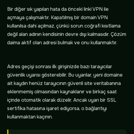
Bir diğer sık yapılan hata da önceki linki VPN ile
açmaya çalışmaktır. Kapatılmış bir domain VPN
kullanılsa dahi açılmaz, çünkü sorun coğrafi kısıtlama
değil alan adının kendisinin devre dışı kalmasıdır. Çözüm
daima aktif olan adresi bulmak ve onu kullanmaktır.
Adres geçişi sonrası ilk girişinizde bazı tarayıcılar
güvenlik uyarısı gösterebilir. Bu uyarılar, yeni domaine
ait kaydın henüz tarayıcının güvenli site veritabanına
eklenmemiş olmasından kaynaklanır ve birkaç saat
içinde otomatik olarak düzelir. Ancak uyarı bir SSL
sertifika hatasına işaret ediyorsa, o bağlantıyı
kullanmaktan kaçının.