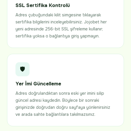
SSL Sertifika Kontrolü
Adres çubuğundaki kilit simgesine tıklayarak
sertifika bilgilerini inceleyebilirsiniz. Jojobet her
yeni adresinde 256-bit SSL şifreleme kullanır;
sertifika yoksa o bağlantıya giriş yapmayın.
🛡️
Yer İmi Güncelleme
Adres doğrulandıktan sonra eski yer imini silip
güncel adresi kaydedin. Böylece bir sonraki
girişinizde doğrudan doğru sayfaya yönlenirsiniz
ve arada sahte bağlantılara takılmazsınız.