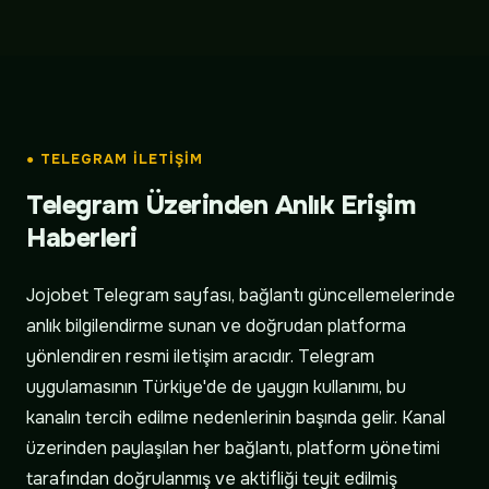
● TELEGRAM İLETIŞIM
Telegram Üzerinden Anlık Erişim
Haberleri
Jojobet Telegram sayfası, bağlantı güncellemelerinde
anlık bilgilendirme sunan ve doğrudan platforma
yönlendiren resmi iletişim aracıdır. Telegram
uygulamasının Türkiye'de de yaygın kullanımı, bu
kanalın tercih edilme nedenlerinin başında gelir. Kanal
üzerinden paylaşılan her bağlantı, platform yönetimi
tarafından doğrulanmış ve aktifliği teyit edilmiş