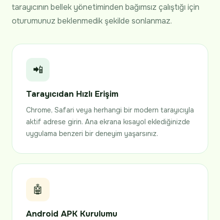
tarayıcının bellek yönetiminden bağımsız çalıştığı için
oturumunuz beklenmedik şekilde sonlanmaz.
📲
Tarayıcıdan Hızlı Erişim
Chrome, Safari veya herhangi bir modern tarayıcıyla
aktif adrese girin. Ana ekrana kısayol eklediğinizde
uygulama benzeri bir deneyim yaşarsınız.
🤖
Android APK Kurulumu