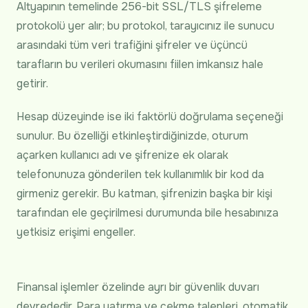
Altyapının temelinde 256-bit SSL/TLS şifreleme
protokolü yer alır; bu protokol, tarayıcınız ile sunucu
arasındaki tüm veri trafiğini şifreler ve üçüncü
tarafların bu verileri okumasını fiilen imkansız hale
getirir.
Hesap düzeyinde ise iki faktörlü doğrulama seçeneği
sunulur. Bu özelliği etkinleştirdiğinizde, oturum
açarken kullanıcı adı ve şifrenize ek olarak
telefonunuza gönderilen tek kullanımlık bir kod da
girmeniz gerekir. Bu katman, şifrenizin başka bir kişi
tarafından ele geçirilmesi durumunda bile hesabınıza
yetkisiz erişimi engeller.
Finansal işlemler özelinde ayrı bir güvenlik duvarı
devrededir. Para yatırma ve çekme talepleri, otomatik