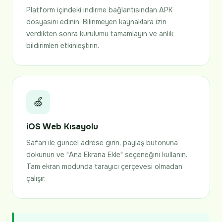
Platform içindeki indirme bağlantısından APK
dosyasını edinin. Bilinmeyen kaynaklara izin
verdikten sonra kurulumu tamamlayın ve anlık
bildirimleri etkinleştirin.
🍏
iOS Web Kısayolu
Safari ile güncel adrese girin, paylaş butonuna
dokunun ve "Ana Ekrana Ekle" seçeneğini kullanın.
Tam ekran modunda tarayıcı çerçevesi olmadan
çalışır.