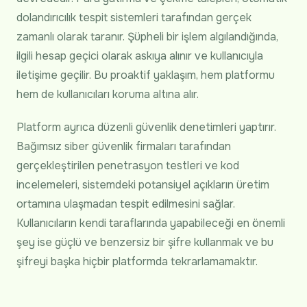
dolandırıcılık tespit sistemleri tarafından gerçek
zamanlı olarak taranır. Şüpheli bir işlem algılandığında,
ilgili hesap geçici olarak askıya alınır ve kullanıcıyla
iletişime geçilir. Bu proaktif yaklaşım, hem platformu
hem de kullanıcıları koruma altına alır.
Platform ayrıca düzenli güvenlik denetimleri yaptırır.
Bağımsız siber güvenlik firmaları tarafından
gerçekleştirilen penetrasyon testleri ve kod
incelemeleri, sistemdeki potansiyel açıkların üretim
ortamına ulaşmadan tespit edilmesini sağlar.
Kullanıcıların kendi taraflarında yapabileceği en önemli
şey ise güçlü ve benzersiz bir şifre kullanmak ve bu
şifreyi başka hiçbir platformda tekrarlamamaktır.