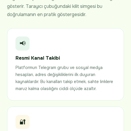
gösterir. Tarayıcı çubuğundaki kilit simgesi bu
doğrulamanın en pratik göstergesidir.
📢
Resmi Kanal Takibi
Platformun Telegram grubu ve sosyal medya
hesapları, adres değişikliklerini ilk duyuran
kaynaklardır. Bu kanalları takip etmek, sahte linklere
maruz kalma olasılığını ciddi ölçüde azaltır.
🔐