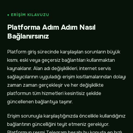
● ERIŞIM KILAVUZU
Platforma Adım Adım Nasıl
Bağlanırsınız
Platform giriş sürecinde karşılaşılan sorunların büyük
kısmı, eski veya geçersiz bağlantıları kullanmaktan
kaynaklanır. Alan adı değişiklikleri, internet servis
sağlayıcılarının uyguladığı erişim kısıtlamalarından dolayı
zaman zaman gerçekleşir ve her değişiklikte
platformun tüm hizmetleri kesintisiz şekilde
güncellenen bağlantıya taşınır.
Erişim sorunuyla karşılaştığınızda öncelikle kullandığınız
bağlantının güncelliğini teyit etmeniz gerekiyor.
Platformun resmi Telegram hesabı bu konuda en hızlı