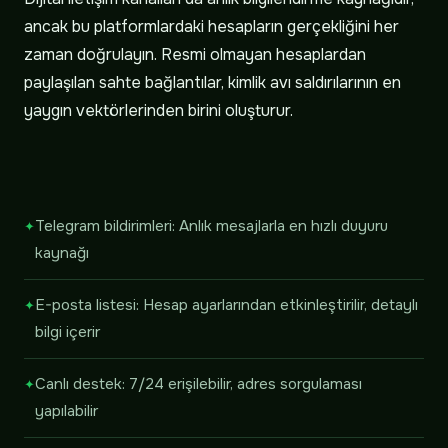
ancak bu platformlardaki hesapların gerçekliğini her
zaman doğrulayın. Resmi olmayan hesaplardan
paylaşılan sahte bağlantılar, kimlik avı saldırılarının en
yaygın vektörlerinden birini oluşturur.
Telegram bildirimleri: Anlık mesajlarla en hızlı duyuru
kaynağı
E-posta listesi: Hesap ayarlarından etkinleştirilir, detaylı
bilgi içerir
Canlı destek: 7/24 erişilebilir, adres sorgulaması
yapılabilir