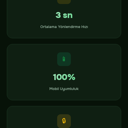
3 sn
Ortalama Yönlendirme Hızı
📱
100%
Mobil Uyumluluk
🔒