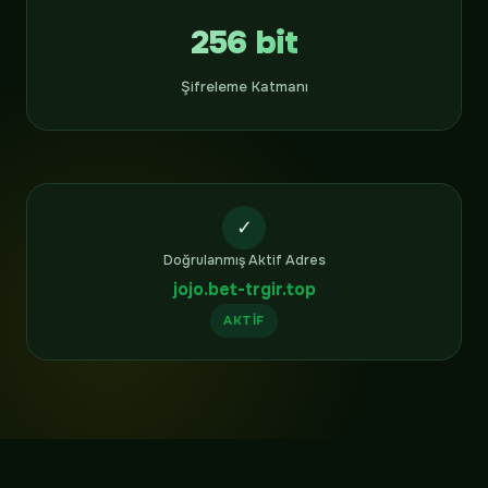
256 bit
Şifreleme Katmanı
✓
Doğrulanmış Aktif Adres
jojo.bet-trgir.top
AKTIF