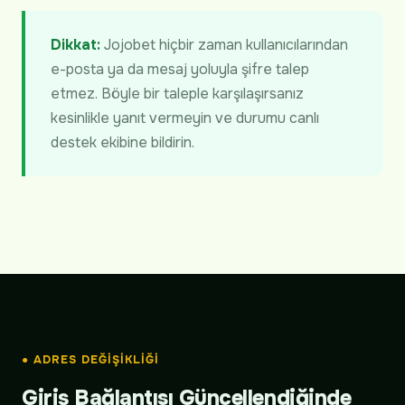
Dikkat:
Jojobet hiçbir zaman kullanıcılarından
e-posta ya da mesaj yoluyla şifre talep
etmez. Böyle bir taleple karşılaşırsanız
kesinlikle yanıt vermeyin ve durumu canlı
destek ekibine bildirin.
● ADRES DEĞIŞIKLIĞI
Giriş Bağlantısı Güncellendiğinde