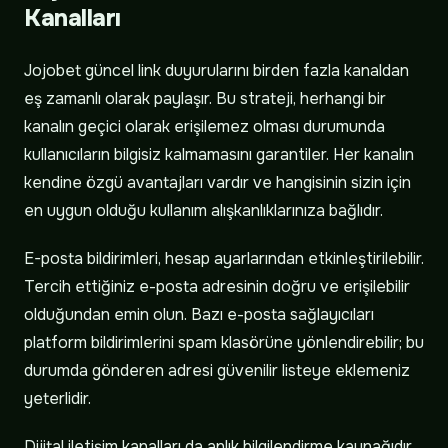
Kanalları
Jojobet güncel link duyurularını birden fazla kanaldan
eş zamanlı olarak paylaşır. Bu strateji, herhangi bir
kanalın geçici olarak erişilemez olması durumunda
kullanıcıların bilgisiz kalmamasını garantiler. Her kanalın
kendine özgü avantajları vardır ve hangisinin sizin için
en uygun olduğu kullanım alışkanlıklarınıza bağlıdır.
E-posta bildirimleri, hesap ayarlarından etkinleştirilebilir.
Tercih ettiğiniz e-posta adresinin doğru ve erişilebilir
olduğundan emin olun. Bazı e-posta sağlayıcıları
platform bildirimlerini spam klasörüne yönlendirebilir; bu
durumda gönderen adresi güvenilir listeye eklemeniz
yeterlidir.
Dijital iletişim kanalları da anlık bilgilendirme kaynağıdır,