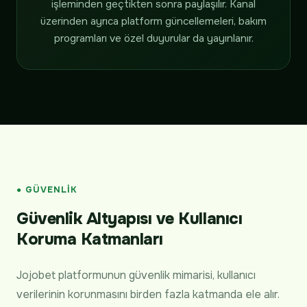
işleminden geçtikten sonra paylaşılır. Kanal
üzerinden ayrıca platform güncellemeleri, bakım
programları ve özel duyurular da yayınlanır.
● GÜVENLIK
Güvenlik Altyapısı ve Kullanıcı
Koruma Katmanları
Jojobet platformunun güvenlik mimarisi, kullanıcı
verilerinin korunmasını birden fazla katmanda ele alır.