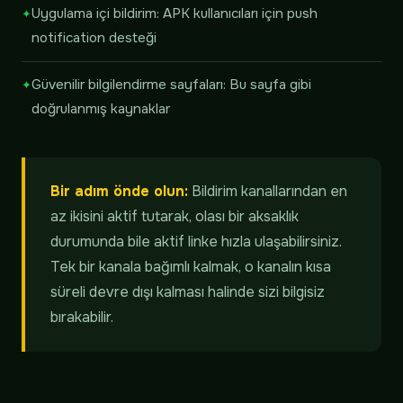
Uygulama içi bildirim: APK kullanıcıları için push
notification desteği
Güvenilir bilgilendirme sayfaları: Bu sayfa gibi
doğrulanmış kaynaklar
Bir adım önde olun:
Bildirim kanallarından en
az ikisini aktif tutarak, olası bir aksaklık
durumunda bile aktif linke hızla ulaşabilirsiniz.
Tek bir kanala bağımlı kalmak, o kanalın kısa
süreli devre dışı kalması halinde sizi bilgisiz
bırakabilir.