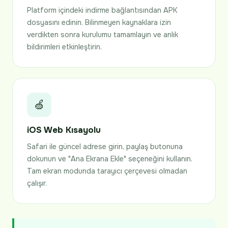
Platform içindeki indirme bağlantısından APK
dosyasını edinin. Bilinmeyen kaynaklara izin
verdikten sonra kurulumu tamamlayın ve anlık
bildirimleri etkinleştirin.
🍏
iOS Web Kısayolu
Safari ile güncel adrese girin, paylaş butonuna
dokunun ve "Ana Ekrana Ekle" seçeneğini kullanın.
Tam ekran modunda tarayıcı çerçevesi olmadan
çalışır.