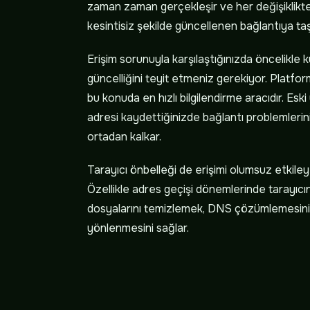
zaman zaman gerçekleşir ve her değişiklikt
kesintisiz şekilde güncellenen bağlantıya taşı
Erişim sorunuyla karşılaştığınızda öncelikle k
güncelliğini teyit etmeniz gerekiyor. Platf
bu konuda en hızlı bilgilendirme aracıdır. Eski
adresi kaydettiğinizde bağlantı problemler
ortadan kalkar.
Tarayıcı önbelleği de erişimi olumsuz etkiley
Özellikle adres geçişi dönemlerinde tarayıcın
dosyalarını temizlemek, DNS çözümlemesin
yönlenmesini sağlar.