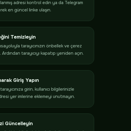
lanmış adresi kontrol edin ya da Telegram
rek en güncel linke ulaşın.
ğini Temizleyin
ısayoluyla tarayıcınızın önbellek ve çerez
n. Ardından tarayıcıyı kapatıp yeniden açın.
narak Giriş Yapın
rayıcınıza girin, kullanıcı bilgilerinizle
dresi yer imlerine eklemeyi unutmayın.
izi Güncelleyin