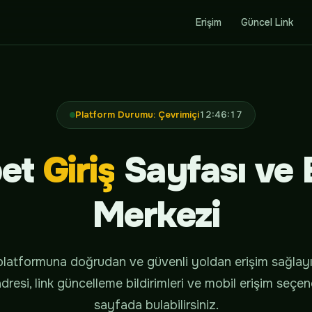
Erişim
Güncel Link
Platform Durumu: Çevrimiçi
12:46:18
bet
Giriş
Sayfası ve 
Merkezi
platformuna doğrudan ve güvenli yoldan erişim sağlayı
dresi, link güncelleme bildirimleri ve mobil erişim seçen
sayfada bulabilirsiniz.