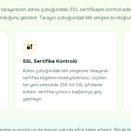
arayıcınızın adres çubuğundaki SSL sertifikasını kontrol edebili
orunduğunu gösterir. Tarayıcı çubuğundaki kilit simgesi bu doğru
🔐
SSL Sertifika Kontrolü
Adres çubuğundaki kilit simgesine tıklayarak
sertifika bilgilerini inceleyebilirsiniz. Jojobet
her yeni adresinde 256-bit SSL şifreleme
kullanır; sertifika yoksa o bağlantıya giriş
yapmayın.
ından e-posta ya da mesaj yoluyla şifre talep etmez. Böyle bir t