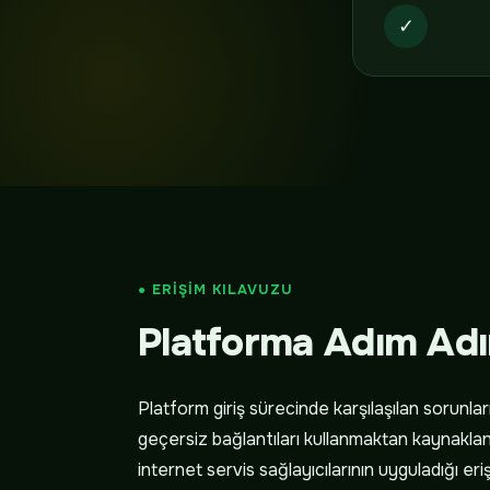
✓
● ERIŞIM KILAVUZU
Platforma Adım Adım
Platform giriş sürecinde karşılaşılan sorunlar
geçersiz bağlantıları kullanmaktan kaynaklanır.
internet servis sağlayıcılarının uyguladığı eri