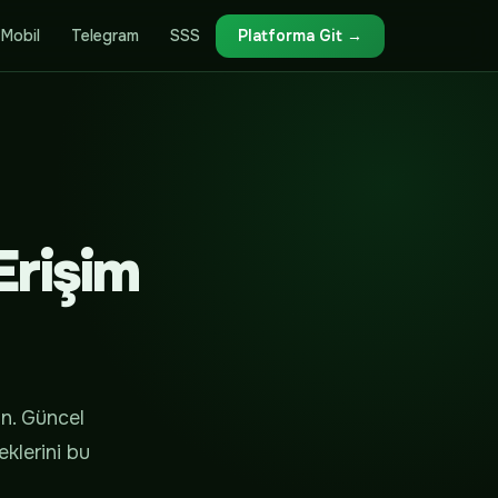
Mobil
Telegram
SSS
Platforma Git →
Erişim
n. Güncel
eklerini bu