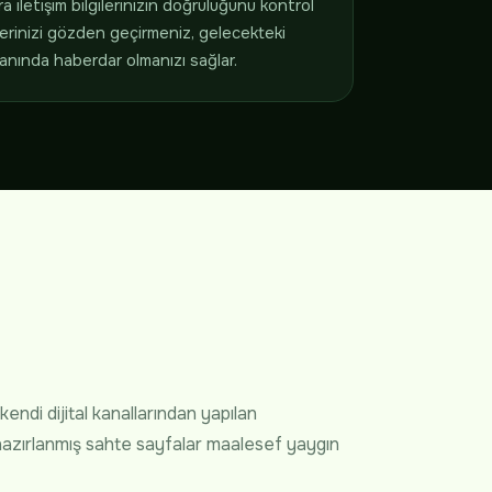
a iletişim bilgilerinizin doğruluğunu kontrol
hlerinizi gözden geçirmeniz, gelecekteki
anında haberdar olmanızı sağlar.
endi dijital kanallarından yapılan
ı hazırlanmış sahte sayfalar maalesef yaygın