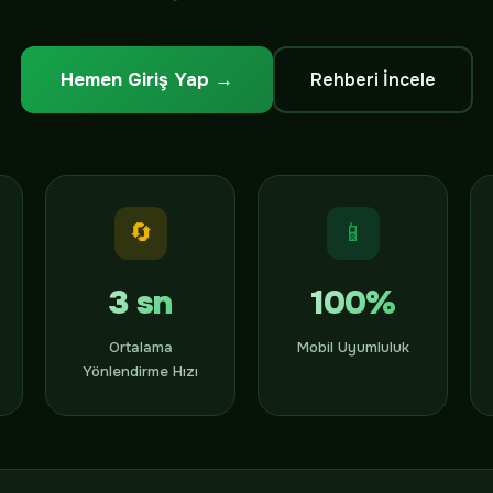
Hemen Giriş Yap →
Rehberi İncele
🔄
📱
3 sn
100%
Ortalama
Mobil Uyumluluk
Yönlendirme Hızı