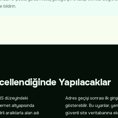
bildirin.
ncellendiğinde Yapılacaklar
NS düzeyindeki
Adres geçişi sonrası ilk giriş
ernet altyapısında
gösterebilir. Bu uyarılar, y
li aralıklarla alan adı
güvenli site veritabanına 