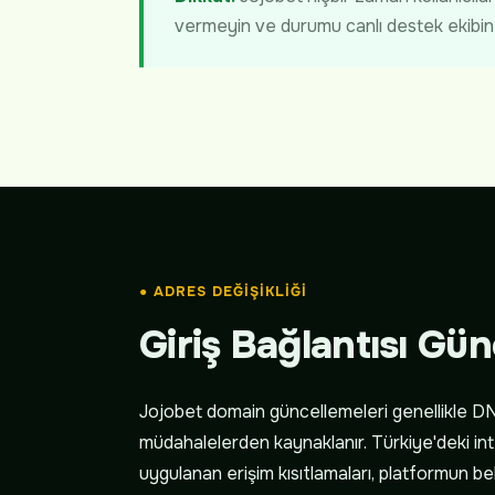
vermeyin ve durumu canlı destek ekibine 
● ADRES DEĞIŞIKLIĞI
Giriş Bağlantısı Gü
Jojobet domain güncellemeleri genellikle D
müdahalelerden kaynaklanır. Türkiye'deki int
uygulanan erişim kısıtlamaları, platformun belir