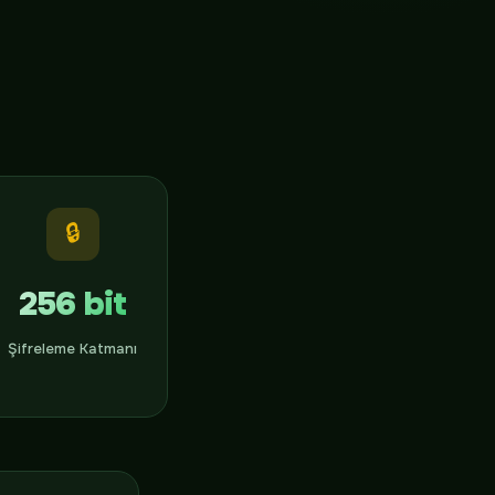
🔒
256 bit
Şifreleme Katmanı