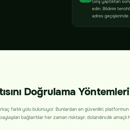
Giriş yaptıktan sonr
edin. Bildirim terci
adres geçişlerinde 
tısını Doğrulama Yöntemleri
kaç farklı yolu bulunuyor. Bunlardan en güveniliri, platformun k
paylaşılan bağlantılar her zaman risktaşır; dolandırıcılık amaçl