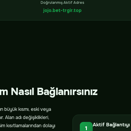
Doğrulanmış Aktif Adres
jojo.bet-trgir.top
 Nasıl Bağlanırsınız
ın büyük kısmı, eski veya
 Alan adı değişiklikleri,
Aktif Bağlantıyı
şim kısıtlamalarından dolayı
1