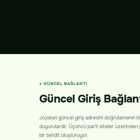
● GÜNCEL BAĞLANTI
Güncel Giriş Bağlan
Jojobet güncel giriş adresini doğrulamanın bir
duyurulardır. Üçüncü parti siteler üzerinden 
bir tehdit oluşturuyor.