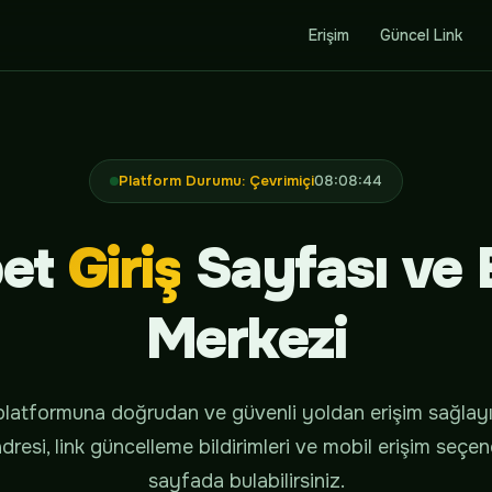
Erişim
Güncel Link
Platform Durumu: Çevrimiçi
08:08:45
bet
Giriş
Sayfası ve 
Merkezi
platformuna doğrudan ve güvenli yoldan erişim sağlayı
dresi, link güncelleme bildirimleri ve mobil erişim seçen
sayfada bulabilirsiniz.