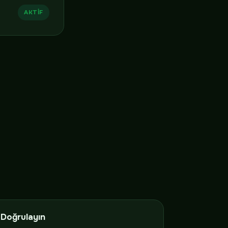
AKTIF
 Doğrulayın