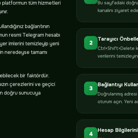
e platformun tüm hizmetleri
Bu sayfadaki doğru
kanalını ziyaret ede
nır.
ullandığınız bağlantının
ormun resmi Telegram hesabı
Tarayıcı Önbelle
2
 yer imlerini temizleyip yeni
Ctrl+Shift+Delete k
inin neredeyse tamamı
verilerini temizleyi
ebilecek bir faktördür.
ızın çerezlerini ve geçici
Bağlantıyı Kulla
3
in doğru sunucuya
Doğrulanmış adresi ta
oturum açın. Yeni a
Hesap Bilgilerin
4