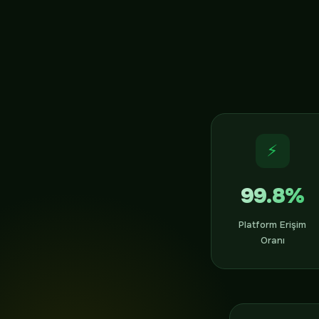
⚡
99.8%
Platform Erişim
Oranı