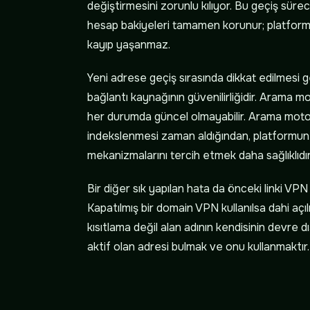
değiştirmesini zorunlu kılıyor. Bu geçiş süreci
hesap bakiyeleri tamamen korunur; platform 
kayıp yaşanmaz.
Yeni adrese geçiş sırasında dikkat edilmesi g
bağlantı kaynağının güvenilirliğidir. Arama m
her durumda güncel olmayabilir. Arama moto
indekslenmesi zaman aldığından, platformun k
mekanizmalarını tercih etmek daha sağlıklıdır
Bir diğer sık yapılan hata da önceki linki VPN
Kapatılmış bir domain VPN kullanılsa dahi aç
kısıtlama değil alan adının kendisinin devre 
aktif olan adresi bulmak ve onu kullanmaktır.