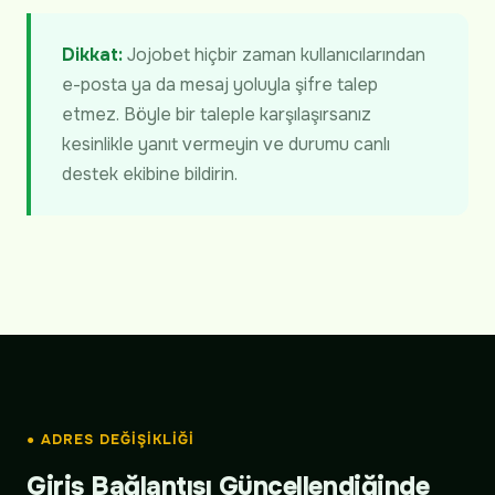
Dikkat:
Jojobet hiçbir zaman kullanıcılarından
e-posta ya da mesaj yoluyla şifre talep
etmez. Böyle bir taleple karşılaşırsanız
kesinlikle yanıt vermeyin ve durumu canlı
destek ekibine bildirin.
● ADRES DEĞIŞIKLIĞI
Giriş Bağlantısı Güncellendiğinde