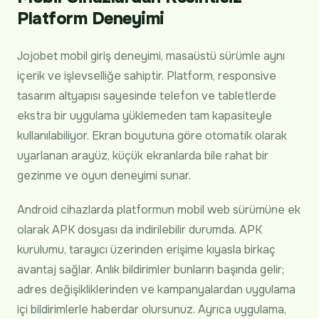
Platform Deneyimi
Jojobet mobil giriş deneyimi, masaüstü sürümle aynı
içerik ve işlevselliğe sahiptir. Platform, responsive
tasarım altyapısı sayesinde telefon ve tabletlerde
ekstra bir uygulama yüklemeden tam kapasiteyle
kullanılabiliyor. Ekran boyutuna göre otomatik olarak
uyarlanan arayüz, küçük ekranlarda bile rahat bir
gezinme ve oyun deneyimi sunar.
Android cihazlarda platformun mobil web sürümüne ek
olarak APK dosyası da indirilebilir durumda. APK
kurulumu, tarayıcı üzerinden erişime kıyasla birkaç
avantaj sağlar. Anlık bildirimler bunların başında gelir;
adres değişikliklerinden ve kampanyalardan uygulama
içi bildirimlerle haberdar olursunuz. Ayrıca uygulama,