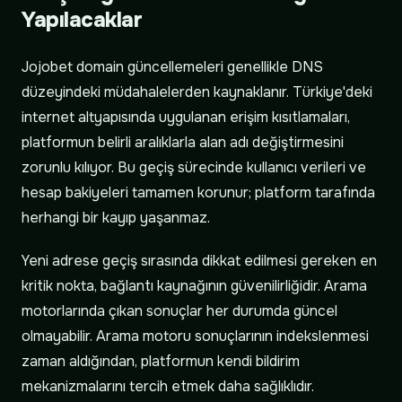
Yapılacaklar
Jojobet domain güncellemeleri genellikle DNS
düzeyindeki müdahalelerden kaynaklanır. Türkiye'deki
internet altyapısında uygulanan erişim kısıtlamaları,
platformun belirli aralıklarla alan adı değiştirmesini
zorunlu kılıyor. Bu geçiş sürecinde kullanıcı verileri ve
hesap bakiyeleri tamamen korunur; platform tarafında
herhangi bir kayıp yaşanmaz.
Yeni adrese geçiş sırasında dikkat edilmesi gereken en
kritik nokta, bağlantı kaynağının güvenilirliğidir. Arama
motorlarında çıkan sonuçlar her durumda güncel
olmayabilir. Arama motoru sonuçlarının indekslenmesi
zaman aldığından, platformun kendi bildirim
mekanizmalarını tercih etmek daha sağlıklıdır.