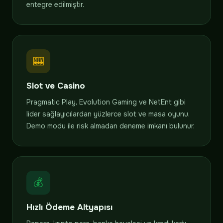
entegre edilmiştir.
🎰
Slot ve Casino
Pragmatic Play, Evolution Gaming ve NetEnt gibi
lider sağlayıcılardan yüzlerce slot ve masa oyunu.
Demo modu ile risk almadan deneme imkanı bulunur.
💰
Hızlı Ödeme Altyapısı