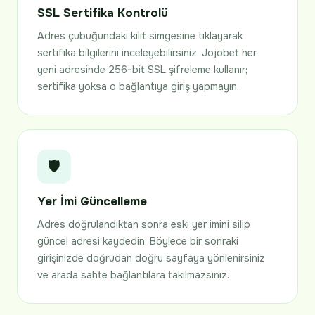
SSL Sertifika Kontrolü
Adres çubuğundaki kilit simgesine tıklayarak
sertifika bilgilerini inceleyebilirsiniz. Jojobet her
yeni adresinde 256-bit SSL şifreleme kullanır;
sertifika yoksa o bağlantıya giriş yapmayın.
🛡️
Yer İmi Güncelleme
Adres doğrulandıktan sonra eski yer imini silip
güncel adresi kaydedin. Böylece bir sonraki
girişinizde doğrudan doğru sayfaya yönlenirsiniz
ve arada sahte bağlantılara takılmazsınız.