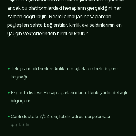
ancak bu platformlardaki hesapların gerçekliğini her
zaman doğrulayın. Resmi olmayan hesaplardan
paylaşılan sahte bağlantılar, kimlik avı saldırılarının en
yaygın vektörlerinden birini oluşturur.
Telegram bildirimleri: Anlık mesajlarla en hızlı duyuru
kaynağı
E-posta listesi: Hesap ayarlarından etkinleştirilir, detaylı
bilgi içerir
Canlı destek: 7/24 erişilebilir, adres sorgulaması
yapılabilir