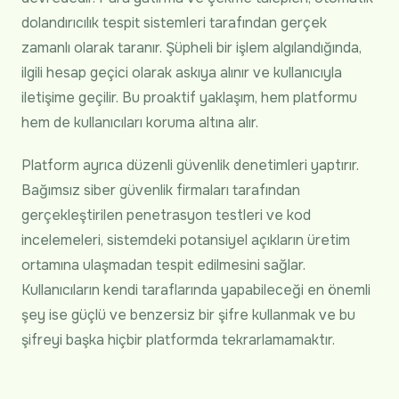
dolandırıcılık tespit sistemleri tarafından gerçek
zamanlı olarak taranır. Şüpheli bir işlem algılandığında,
ilgili hesap geçici olarak askıya alınır ve kullanıcıyla
iletişime geçilir. Bu proaktif yaklaşım, hem platformu
hem de kullanıcıları koruma altına alır.
Platform ayrıca düzenli güvenlik denetimleri yaptırır.
Bağımsız siber güvenlik firmaları tarafından
gerçekleştirilen penetrasyon testleri ve kod
incelemeleri, sistemdeki potansiyel açıkların üretim
ortamına ulaşmadan tespit edilmesini sağlar.
Kullanıcıların kendi taraflarında yapabileceği en önemli
şey ise güçlü ve benzersiz bir şifre kullanmak ve bu
şifreyi başka hiçbir platformda tekrarlamamaktır.