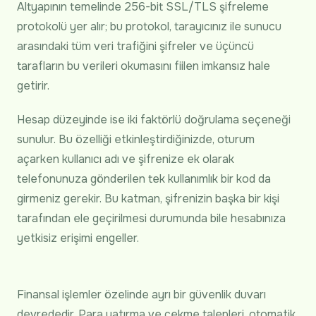
Altyapının temelinde 256-bit SSL/TLS şifreleme
protokolü yer alır; bu protokol, tarayıcınız ile sunucu
arasındaki tüm veri trafiğini şifreler ve üçüncü
tarafların bu verileri okumasını fiilen imkansız hale
getirir.
Hesap düzeyinde ise iki faktörlü doğrulama seçeneği
sunulur. Bu özelliği etkinleştirdiğinizde, oturum
açarken kullanıcı adı ve şifrenize ek olarak
telefonunuza gönderilen tek kullanımlık bir kod da
girmeniz gerekir. Bu katman, şifrenizin başka bir kişi
tarafından ele geçirilmesi durumunda bile hesabınıza
yetkisiz erişimi engeller.
Finansal işlemler özelinde ayrı bir güvenlik duvarı
devrededir. Para yatırma ve çekme talepleri, otomatik