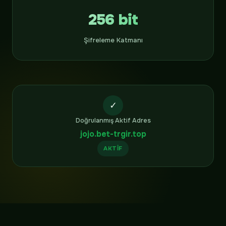
256 bit
Şifreleme Katmanı
✓
Doğrulanmış Aktif Adres
jojo.bet-trgir.top
AKTIF