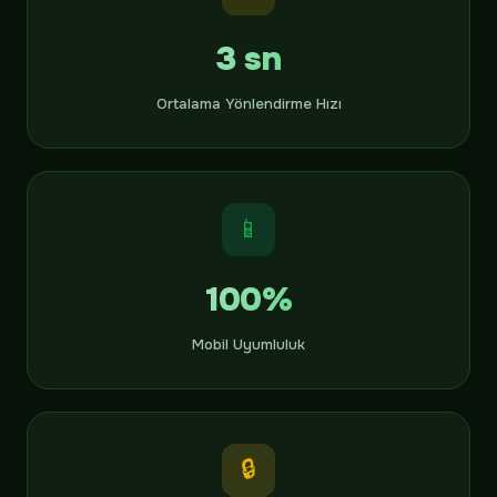
3 sn
Ortalama Yönlendirme Hızı
📱
100%
Mobil Uyumluluk
🔒