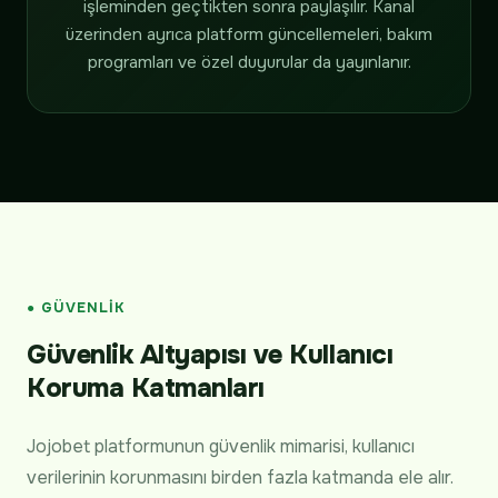
işleminden geçtikten sonra paylaşılır. Kanal
üzerinden ayrıca platform güncellemeleri, bakım
programları ve özel duyurular da yayınlanır.
● GÜVENLIK
Güvenlik Altyapısı ve Kullanıcı
Koruma Katmanları
Jojobet platformunun güvenlik mimarisi, kullanıcı
verilerinin korunmasını birden fazla katmanda ele alır.