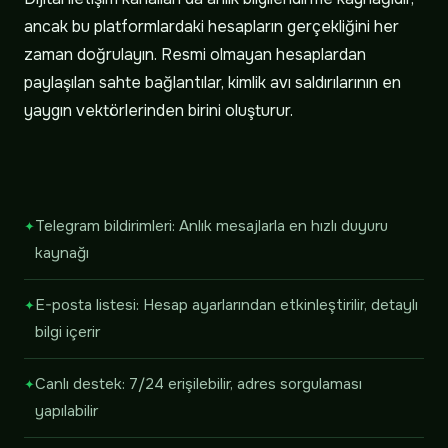
ancak bu platformlardaki hesapların gerçekliğini her
zaman doğrulayın. Resmi olmayan hesaplardan
paylaşılan sahte bağlantılar, kimlik avı saldırılarının en
yaygın vektörlerinden birini oluşturur.
Telegram bildirimleri: Anlık mesajlarla en hızlı duyuru
kaynağı
E-posta listesi: Hesap ayarlarından etkinleştirilir, detaylı
bilgi içerir
Canlı destek: 7/24 erişilebilir, adres sorgulaması
yapılabilir