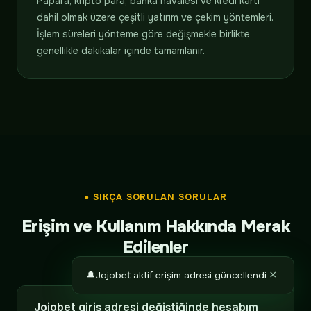
Papara, kripto para, banka havalesi ve kredi kartı
dahil olmak üzere çeşitli yatırım ve çekim yöntemleri.
İşlem süreleri yönteme göre değişmekle birlikte
genellikle dakikalar içinde tamamlanır.
● SIKÇA SORULAN SORULAR
Erişim ve Kullanım Hakkında Merak
Edilenler
×
🔔
Jojobet aktif erişim adresi güncellendi
Jojobet giriş adresi değiştiğinde hesabım