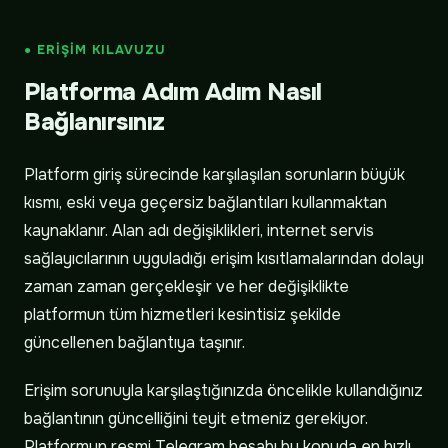
● ERIŞIM KILAVUZU
Platforma Adım Adım Nasıl
Bağlanırsınız
Platform giriş sürecinde karşılaşılan sorunların büyük
kısmı, eski veya geçersiz bağlantıları kullanmaktan
kaynaklanır. Alan adı değişiklikleri, internet servis
sağlayıcılarının uyguladığı erişim kısıtlamalarından dolayı
zaman zaman gerçekleşir ve her değişiklikte
platformun tüm hizmetleri kesintisiz şekilde
güncellenen bağlantıya taşınır.
Erişim sorunuyla karşılaştığınızda öncelikle kullandığınız
bağlantının güncelliğini teyit etmeniz gerekiyor.
Platformun resmi Telegram hesabı bu konuda en hızlı