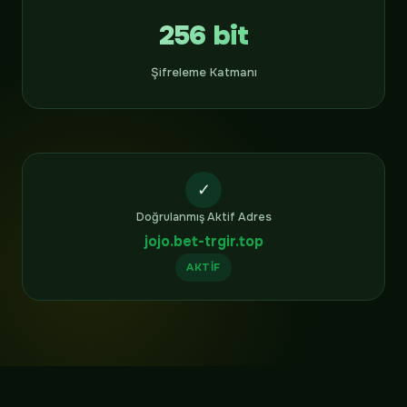
256 bit
Şifreleme Katmanı
✓
Doğrulanmış Aktif Adres
jojo.bet-trgir.top
AKTIF