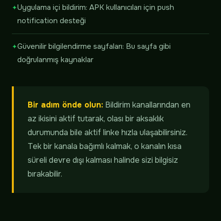
Uygulama içi bildirim: APK kullanıcıları için push
notification desteği
Güvenilir bilgilendirme sayfaları: Bu sayfa gibi
doğrulanmış kaynaklar
Bir adım önde olun:
Bildirim kanallarından en
az ikisini aktif tutarak, olası bir aksaklık
durumunda bile aktif linke hızla ulaşabilirsiniz.
Tek bir kanala bağımlı kalmak, o kanalın kısa
süreli devre dışı kalması halinde sizi bilgisiz
bırakabilir.