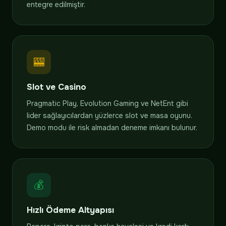
entegre edilmiştir.
🎰
Slot ve Casino
Pragmatic Play, Evolution Gaming ve NetEnt gibi
lider sağlayıcılardan yüzlerce slot ve masa oyunu.
Demo modu ile risk almadan deneme imkanı bulunur.
💰
Hızlı Ödeme Altyapısı