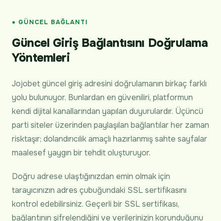
● GÜNCEL BAĞLANTI
Güncel Giriş Bağlantısını Doğrulama
Yöntemleri
Jojobet güncel giriş adresini doğrulamanın birkaç farklı
yolu bulunuyor. Bunlardan en güveniliri, platformun
kendi dijital kanallarından yapılan duyurulardır. Üçüncü
parti siteler üzerinden paylaşılan bağlantılar her zaman
risktaşır; dolandırıcılık amaçlı hazırlanmış sahte sayfalar
maalesef yaygın bir tehdit oluşturuyor.
Doğru adrese ulaştığınızdan emin olmak için
tarayıcınızın adres çubuğundaki SSL sertifikasını
kontrol edebilirsiniz. Geçerli bir SSL sertifikası,
bağlantının şifrelendiğini ve verilerinizin korunduğunu