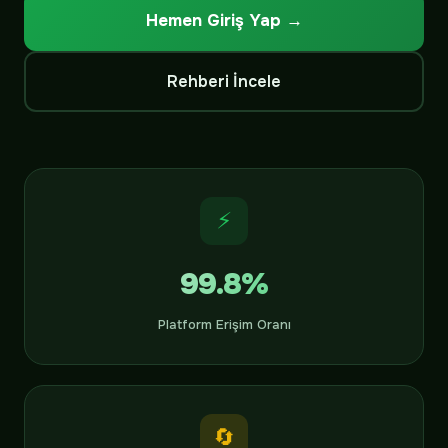
Hemen Giriş Yap →
Rehberi İncele
⚡
99.8%
Platform Erişim Oranı
🔄