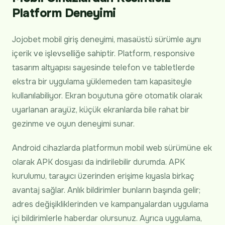
Platform Deneyimi
Jojobet mobil giriş deneyimi, masaüstü sürümle aynı
içerik ve işlevselliğe sahiptir. Platform, responsive
tasarım altyapısı sayesinde telefon ve tabletlerde
ekstra bir uygulama yüklemeden tam kapasiteyle
kullanılabiliyor. Ekran boyutuna göre otomatik olarak
uyarlanan arayüz, küçük ekranlarda bile rahat bir
gezinme ve oyun deneyimi sunar.
Android cihazlarda platformun mobil web sürümüne ek
olarak APK dosyası da indirilebilir durumda. APK
kurulumu, tarayıcı üzerinden erişime kıyasla birkaç
avantaj sağlar. Anlık bildirimler bunların başında gelir;
adres değişikliklerinden ve kampanyalardan uygulama
içi bildirimlerle haberdar olursunuz. Ayrıca uygulama,