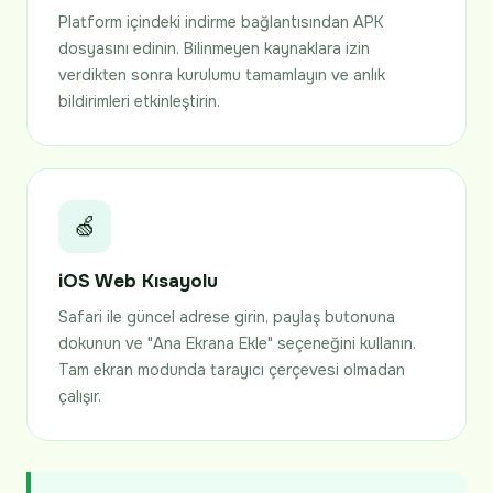
Platform içindeki indirme bağlantısından APK
dosyasını edinin. Bilinmeyen kaynaklara izin
verdikten sonra kurulumu tamamlayın ve anlık
bildirimleri etkinleştirin.
🍏
iOS Web Kısayolu
Safari ile güncel adrese girin, paylaş butonuna
dokunun ve "Ana Ekrana Ekle" seçeneğini kullanın.
Tam ekran modunda tarayıcı çerçevesi olmadan
çalışır.