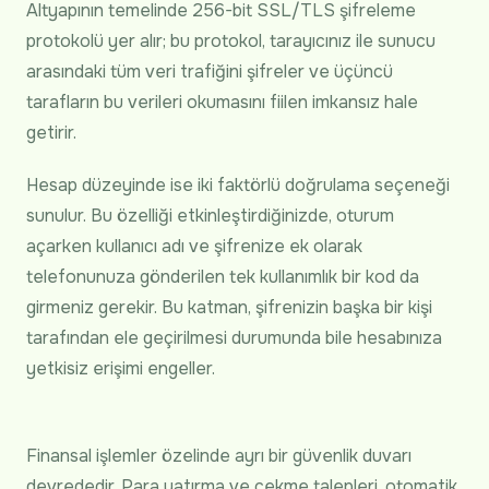
Altyapının temelinde 256-bit SSL/TLS şifreleme
protokolü yer alır; bu protokol, tarayıcınız ile sunucu
arasındaki tüm veri trafiğini şifreler ve üçüncü
tarafların bu verileri okumasını fiilen imkansız hale
getirir.
Hesap düzeyinde ise iki faktörlü doğrulama seçeneği
sunulur. Bu özelliği etkinleştirdiğinizde, oturum
açarken kullanıcı adı ve şifrenize ek olarak
telefonunuza gönderilen tek kullanımlık bir kod da
girmeniz gerekir. Bu katman, şifrenizin başka bir kişi
tarafından ele geçirilmesi durumunda bile hesabınıza
yetkisiz erişimi engeller.
Finansal işlemler özelinde ayrı bir güvenlik duvarı
devrededir. Para yatırma ve çekme talepleri, otomatik