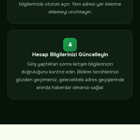
bilgilerinizle oturum açın. Yeni adresi yer imlerine
eklemeyi unutmayın.
4
Hesap Bilgilerinizi Güncelleyin
Giriş yaptıktan sonra iletişim bilgilerinizin
doğruluğunu kontrol edin. Bildirim tercihlerinizi
gözden geçirmeniz, gelecekteki adres geçişlerinde
anında haberdar olmanızı sağlar.