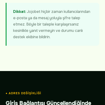
Dikkat:
Jojobet hiçbir zaman kullanıcılarından
e-posta ya da mesaj yoluyla şifre talep
etmez. Böyle bir taleple karşılaşırsanız
kesinlikle yanıt vermeyin ve durumu canlı
destek ekibine bildirin.
● ADRES DEĞIŞIKLIĞI
Giriş Bağlantısı Güncellendiğinde