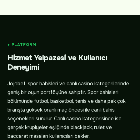
● PLATFORM
Hizmet Yelpazesi ve Kullanıcı
Deneyimi
Jojobet, spor bahisleri ve canlı casino kategorilerinde
geniş bir oyun portföyüne sahiptir. Spor bahisleri
bölümünde futbol, basketbol, tenis ve daha pek çok
branşta yüksek oranlı maç öncesi ile canlı bahis
seçenekleri sunulur. Canlı casino kategorisinde ise
gerçek krupiyeler eşliğinde blackjack, rulet ve
baccarat masaları kullanıcıları bekler.