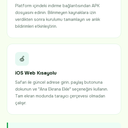
Platform içindeki indirme bağlantısından APK
dosyasını edinin. Bilinmeyen kaynaklara izin
verdikten sonra kurulumu tamamlayın ve anlık
bildirimleri etkinleştirin.
🍏
iOS Web Kısayolu
Safari ile güncel adrese girin, paylaş butonuna
dokunun ve "Ana Ekrana Ekle" seçeneğini kullanın.
Tam ekran modunda tarayıcı çerçevesi olmadan
çalışır.