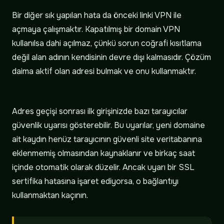
Bir diğer sık yapılan hata da önceki linki VPN ile
açmaya çalışmaktır. Kapatılmış bir domain VPN
kullanılsa dahi açılmaz, çünkü sorun coğrafi kısıtlama
değil alan adının kendisinin devre dışı kalmasıdır. Çözüm
daima aktif olan adresi bulmak ve onu kullanmaktır.
Adres geçişi sonrası ilk girişinizde bazı tarayıcılar
güvenlik uyarısı gösterebilir. Bu uyarılar, yeni domaine
ait kaydın henüz tarayıcının güvenli site veritabanına
eklenmemiş olmasından kaynaklanır ve birkaç saat
içinde otomatik olarak düzelir. Ancak uyarı bir SSL
sertifika hatasına işaret ediyorsa, o bağlantıyı
kullanmaktan kaçının.