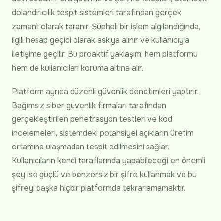
dolandırıcılık tespit sistemleri tarafından gerçek
zamanlı olarak taranır. Şüpheli bir işlem algılandığında,
ilgili hesap geçici olarak askıya alınır ve kullanıcıyla
iletişime geçilir. Bu proaktif yaklaşım, hem platformu
hem de kullanıcıları koruma altına alır.
Platform ayrıca düzenli güvenlik denetimleri yaptırır.
Bağımsız siber güvenlik firmaları tarafından
gerçekleştirilen penetrasyon testleri ve kod
incelemeleri, sistemdeki potansiyel açıkların üretim
ortamına ulaşmadan tespit edilmesini sağlar.
Kullanıcıların kendi taraflarında yapabileceği en önemli
şey ise güçlü ve benzersiz bir şifre kullanmak ve bu
şifreyi başka hiçbir platformda tekrarlamamaktır.