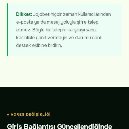
Dikkat:
Jojobet hiçbir zaman kullanıcılarından
e-posta ya da mesaj yoluyla şifre talep
etmez. Böyle bir taleple karşılaşırsanız
kesinlikle yanıt vermeyin ve durumu canlı
destek ekibine bildirin.
● ADRES DEĞIŞIKLIĞI
Giriş Bağlantısı Güncellendiğinde