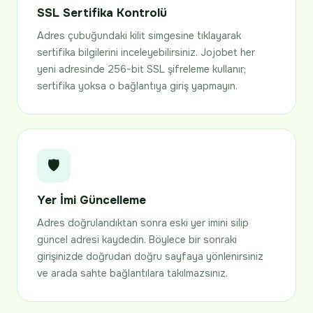
SSL Sertifika Kontrolü
Adres çubuğundaki kilit simgesine tıklayarak
sertifika bilgilerini inceleyebilirsiniz. Jojobet her
yeni adresinde 256-bit SSL şifreleme kullanır;
sertifika yoksa o bağlantıya giriş yapmayın.
🛡️
Yer İmi Güncelleme
Adres doğrulandıktan sonra eski yer imini silip
güncel adresi kaydedin. Böylece bir sonraki
girişinizde doğrudan doğru sayfaya yönlenirsiniz
ve arada sahte bağlantılara takılmazsınız.