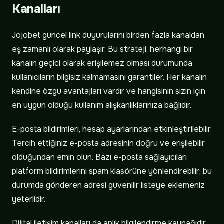
Kanalları
Jojobet güncel link duyurularını birden fazla kanaldan
eş zamanlı olarak paylaşır. Bu strateji, herhangi bir
kanalın geçici olarak erişilemez olması durumunda
kullanıcıların bilgisiz kalmamasını garantiler. Her kanalın
kendine özgü avantajları vardır ve hangisinin sizin için
en uygun olduğu kullanım alışkanlıklarınıza bağlıdır.
E-posta bildirimleri, hesap ayarlarından etkinleştirilebilir.
Tercih ettiğiniz e-posta adresinin doğru ve erişilebilir
olduğundan emin olun. Bazı e-posta sağlayıcıları
platform bildirimlerini spam klasörüne yönlendirebilir; bu
durumda gönderen adresi güvenilir listeye eklemeniz
yeterlidir.
Dijital iletişim kanalları da anlık bilgilendirme kaynağıdır,