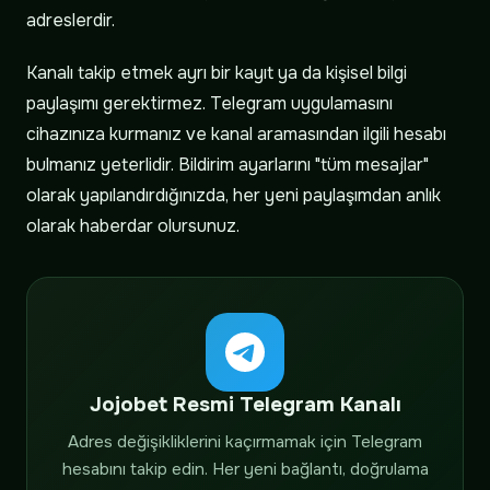
adreslerdir.
Kanalı takip etmek ayrı bir kayıt ya da kişisel bilgi
paylaşımı gerektirmez. Telegram uygulamasını
cihazınıza kurmanız ve kanal aramasından ilgili hesabı
bulmanız yeterlidir. Bildirim ayarlarını "tüm mesajlar"
olarak yapılandırdığınızda, her yeni paylaşımdan anlık
olarak haberdar olursunuz.
Jojobet Resmi Telegram Kanalı
Adres değişikliklerini kaçırmamak için Telegram
hesabını takip edin. Her yeni bağlantı, doğrulama