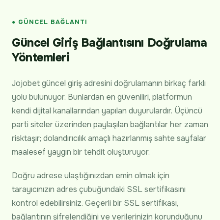
● GÜNCEL BAĞLANTI
Güncel Giriş Bağlantısını Doğrulama
Yöntemleri
Jojobet güncel giriş adresini doğrulamanın birkaç farklı
yolu bulunuyor. Bunlardan en güveniliri, platformun
kendi dijital kanallarından yapılan duyurulardır. Üçüncü
parti siteler üzerinden paylaşılan bağlantılar her zaman
risktaşır; dolandırıcılık amaçlı hazırlanmış sahte sayfalar
maalesef yaygın bir tehdit oluşturuyor.
Doğru adrese ulaştığınızdan emin olmak için
tarayıcınızın adres çubuğundaki SSL sertifikasını
kontrol edebilirsiniz. Geçerli bir SSL sertifikası,
bağlantının şifrelendiğini ve verilerinizin korunduğunu