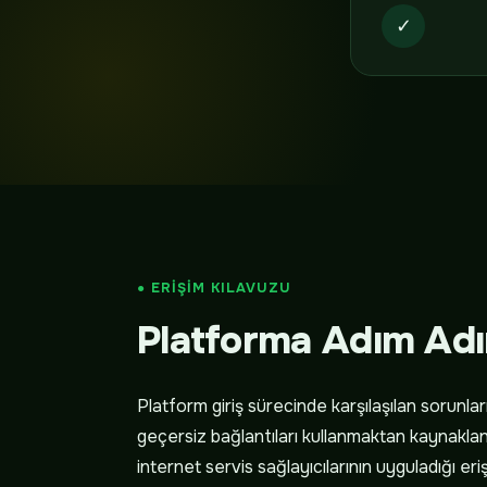
✓
● ERIŞIM KILAVUZU
Platforma Adım Adım
Platform giriş sürecinde karşılaşılan sorunlar
geçersiz bağlantıları kullanmaktan kaynaklanır.
internet servis sağlayıcılarının uyguladığı eri