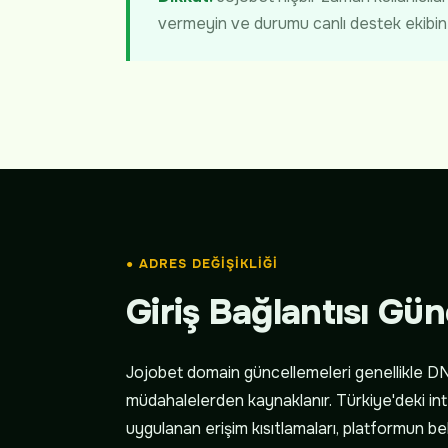
vermeyin ve durumu canlı destek ekibine 
● ADRES DEĞIŞIKLIĞI
Giriş Bağlantısı Gü
Jojobet domain güncellemeleri genellikle D
müdahalelerden kaynaklanır. Türkiye'deki int
uygulanan erişim kısıtlamaları, platformun belir