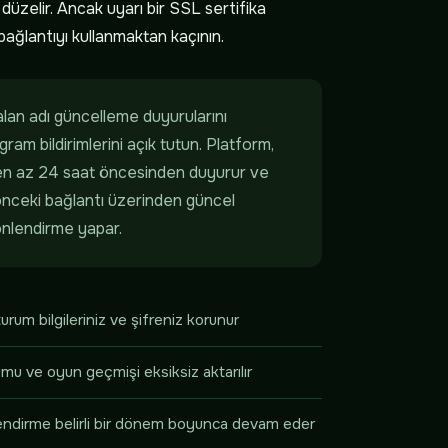
düzelir. Ancak uyarı bir SSL sertifika
bağlantıyı kullanmaktan kaçının.
lan adı güncelleme duyurularını
am bildirimlerini açık tutun. Platform,
i en az 24 saat öncesinden duyurur ve
nceki bağlantı üzerinden güncel
nlendirme yapar.
um bilgileriniz ve şifreniz korunur
u ve oyun geçmişi eksiksiz aktarılır
endirme belirli bir dönem boyunca devam eder