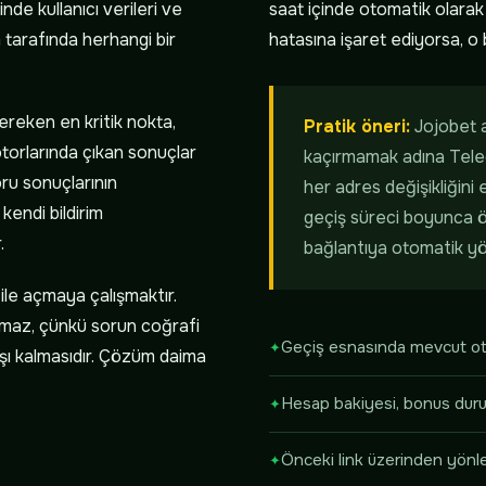
nde kullanıcı verileri ve
saat içinde otomatik olarak 
tarafında herhangi bir
hatasına işaret ediyorsa, o 
ereken en kritik nokta,
Pratik öneri:
Jojobet a
otorlarında çıkan sonuçlar
kaçırmamak adına Telegr
ru sonuçlarının
her adres değişikliğin
endi bildirim
geçiş süreci boyunca ö
.
bağlantıya otomatik yö
 ile açmaya çalışmaktır.
ılmaz, çünkü sorun coğrafi
Geçiş esnasında mevcut otur
dışı kalmasıdır. Çözüm daima
Hesap bakiyesi, bonus durum
Önceki link üzerinden yönl