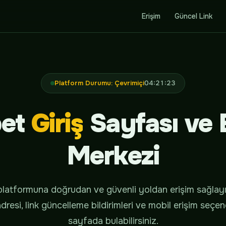
Erişim
Güncel Link
Platform Durumu: Çevrimiçi
04:21:24
bet
Giriş
Sayfası ve 
Merkezi
platformuna doğrudan ve güvenli yoldan erişim sağlayı
dresi, link güncelleme bildirimleri ve mobil erişim seçen
sayfada bulabilirsiniz.