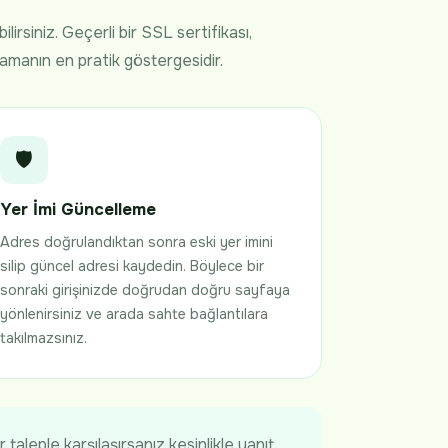
rsiniz. Geçerli bir SSL sertifikası,
lamanın en pratik göstergesidir.
🛡️
Yer İmi Güncelleme
Adres doğrulandıktan sonra eski yer imini
silip güncel adresi kaydedin. Böylece bir
sonraki girişinizde doğrudan doğru sayfaya
yönlenirsiniz ve arada sahte bağlantılara
takılmazsınız.
aleple karşılaşırsanız kesinlikle yanıt