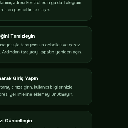
lanmış adresi kontrol edin ya da Telegram
rek en güncel linke ulaşın.
ğini Temizleyin
ısayoluyla tarayıcınızın önbellek ve çerez
n. Ardından tarayıcıyı kapatıp yeniden açın.
narak Giriş Yapın
rayıcınıza girin, kullanıcı bilgilerinizle
dresi yer imlerine eklemeyi unutmayın.
izi Güncelleyin