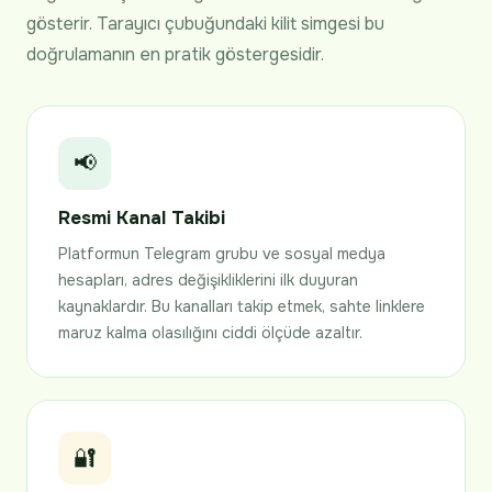
gösterir. Tarayıcı çubuğundaki kilit simgesi bu
doğrulamanın en pratik göstergesidir.
📢
Resmi Kanal Takibi
Platformun Telegram grubu ve sosyal medya
hesapları, adres değişikliklerini ilk duyuran
kaynaklardır. Bu kanalları takip etmek, sahte linklere
maruz kalma olasılığını ciddi ölçüde azaltır.
🔐