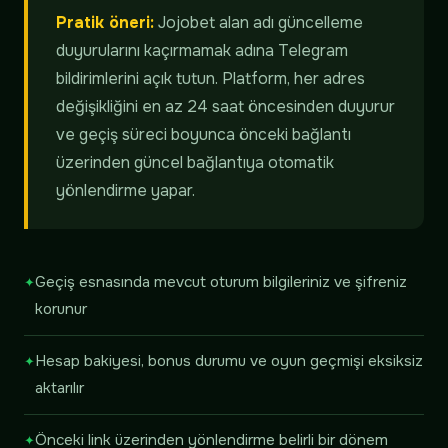
Pratik öneri:
Jojobet alan adı güncelleme
duyurularını kaçırmamak adına Telegram
bildirimlerini açık tutun. Platform, her adres
değişikliğini en az 24 saat öncesinden duyurur
ve geçiş süreci boyunca önceki bağlantı
üzerinden güncel bağlantıya otomatik
yönlendirme yapar.
Geçiş esnasında mevcut oturum bilgileriniz ve şifreniz
korunur
Hesap bakiyesi, bonus durumu ve oyun geçmişi eksiksiz
aktarılır
Önceki link üzerinden yönlendirme belirli bir dönem