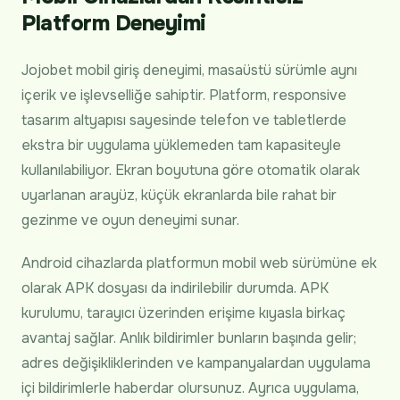
Platform Deneyimi
Jojobet mobil giriş deneyimi, masaüstü sürümle aynı
içerik ve işlevselliğe sahiptir. Platform, responsive
tasarım altyapısı sayesinde telefon ve tabletlerde
ekstra bir uygulama yüklemeden tam kapasiteyle
kullanılabiliyor. Ekran boyutuna göre otomatik olarak
uyarlanan arayüz, küçük ekranlarda bile rahat bir
gezinme ve oyun deneyimi sunar.
Android cihazlarda platformun mobil web sürümüne ek
olarak APK dosyası da indirilebilir durumda. APK
kurulumu, tarayıcı üzerinden erişime kıyasla birkaç
avantaj sağlar. Anlık bildirimler bunların başında gelir;
adres değişikliklerinden ve kampanyalardan uygulama
içi bildirimlerle haberdar olursunuz. Ayrıca uygulama,