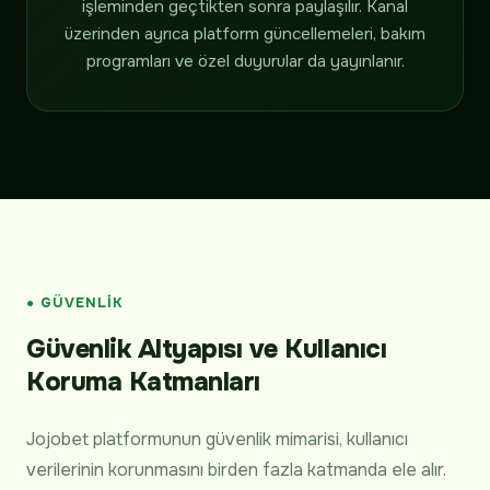
işleminden geçtikten sonra paylaşılır. Kanal
üzerinden ayrıca platform güncellemeleri, bakım
programları ve özel duyurular da yayınlanır.
● GÜVENLIK
Güvenlik Altyapısı ve Kullanıcı
Koruma Katmanları
Jojobet platformunun güvenlik mimarisi, kullanıcı
verilerinin korunmasını birden fazla katmanda ele alır.