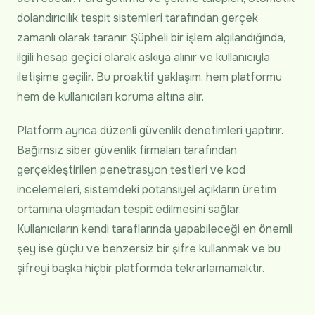
dolandırıcılık tespit sistemleri tarafından gerçek
zamanlı olarak taranır. Şüpheli bir işlem algılandığında,
ilgili hesap geçici olarak askıya alınır ve kullanıcıyla
iletişime geçilir. Bu proaktif yaklaşım, hem platformu
hem de kullanıcıları koruma altına alır.
Platform ayrıca düzenli güvenlik denetimleri yaptırır.
Bağımsız siber güvenlik firmaları tarafından
gerçekleştirilen penetrasyon testleri ve kod
incelemeleri, sistemdeki potansiyel açıkların üretim
ortamına ulaşmadan tespit edilmesini sağlar.
Kullanıcıların kendi taraflarında yapabileceği en önemli
şey ise güçlü ve benzersiz bir şifre kullanmak ve bu
şifreyi başka hiçbir platformda tekrarlamamaktır.