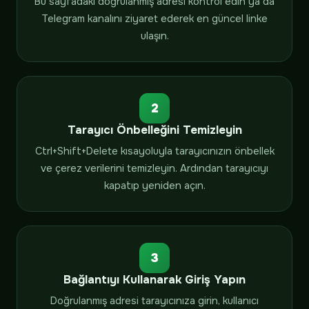
Bu sayfadaki doğrulanmış adresi kontrol edin ya da
Telegram kanalını ziyaret ederek en güncel linke
ulaşın.
2
Tarayıcı Önbelleğini Temizleyin
Ctrl+Shift+Delete kısayoluyla tarayıcınızın önbellek
ve çerez verilerini temizleyin. Ardından tarayıcıyı
kapatıp yeniden açın.
3
Bağlantıyı Kullanarak Giriş Yapın
Doğrulanmış adresi tarayıcınıza girin, kullanıcı