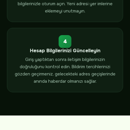
bilgilerinizle oturum açın. Yeni adresi yer imlerine
eklemeyi unutmayın.
4
Hesap Bilgilerinizi Güncelleyin
Giriş yaptıktan sonra iletişim bilgilerinizin
doğruluğunu kontrol edin. Bildirim tercihlerinizi
gözden geçirmeniz, gelecekteki adres geçişlerinde
anında haberdar olmanızı sağlar.