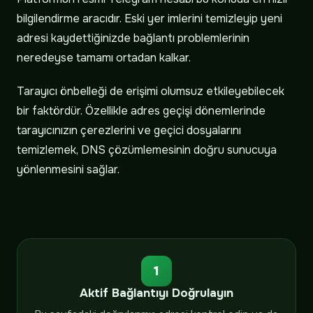
bilgilendirme aracıdır. Eski yer imlerini temizleyip yeni
adresi kaydettiğinizde bağlantı problemlerinin
neredeyse tamamı ortadan kalkar.
Tarayıcı önbelleği de erişimi olumsuz etkileyebilecek
bir faktördür. Özellikle adres geçişi dönemlerinde
tarayıcınızın çerezlerini ve geçici dosyalarını
temizlemek, DNS çözümlemesinin doğru sunucuya
yönlenmesini sağlar.
1
Aktif Bağlantıyı Doğrulayın