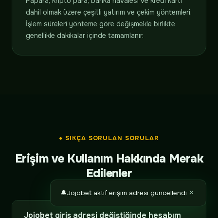
Papara, kripto para, banka havalesi ve kredi kartı
dahil olmak üzere çeşitli yatırım ve çekim yöntemleri.
İşlem süreleri yönteme göre değişmekle birlikte
genellikle dakikalar içinde tamamlanır.
● SIKÇA SORULAN SORULAR
Erişim ve Kullanım Hakkında Merak
Edilenler
×
🔔
Jojobet aktif erişim adresi güncellendi
Jojobet giriş adresi değiştiğinde hesabım