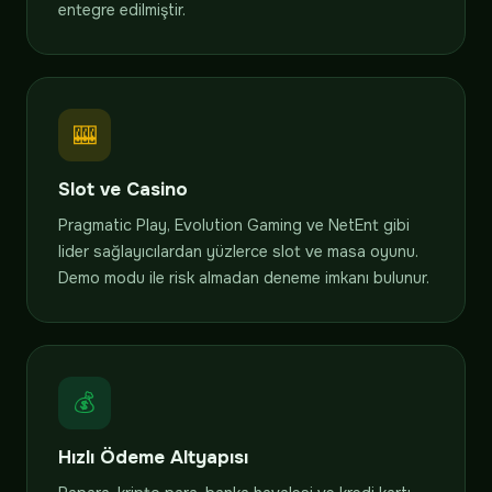
entegre edilmiştir.
🎰
Slot ve Casino
Pragmatic Play, Evolution Gaming ve NetEnt gibi
lider sağlayıcılardan yüzlerce slot ve masa oyunu.
Demo modu ile risk almadan deneme imkanı bulunur.
💰
Hızlı Ödeme Altyapısı