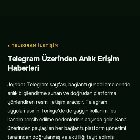
● TELEGRAM İLETIŞIM
Telegram Üzerinden Anlık Erişim
Haberleri
Jojobet Telegram sayfası, bağlantı güncellemelerinde
anlık bilgilendirme sunan ve doğrudan platforma
yönlendiren resmi iletişim aracıdır. Telegram
uygulamasının Türkiye'de de yaygın kullanımı, bu
kanalın tercih edilme nedenlerinin başında gelir. Kanal
üzerinden paylaşılan her bağlantı, platform yönetimi
tarafından doğrulanmış ve aktifliği teyit edilmiş