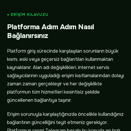
● ERIŞIM KILAVUZU
Platforma Adım Adım Nasıl
Bağlanırsınız
Platform giriş sürecinde karşılaşılan sorunların büyük
kısmı, eski veya geçersiz bağlantıları kullanmaktan
kaynaklanır. Alan adı değişiklikleri, internet servis
sağlayıcılarının uyguladığı erişim kısıtlamalarından dolayı
zaman zaman gerçekleşir ve her değişiklikte
platformun tüm hizmetleri kesintisiz şekilde
güncellenen bağlantıya taşınır.
Erişim sorunuyla karşılaştığınızda öncelikle kullandığınız
bağlantının güncelliğini teyit etmeniz gerekiyor.
Platformun resmi Telegram hesabı bu konuda en hızlı