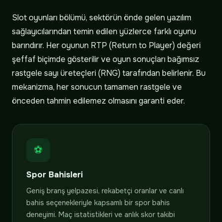
Slot oyunları bölümü, sektörün önde gelen yazılım
sağlayıcılarından temin edilen yüzlerce farklı oyunu
barındırır. Her oyunun RTP (Return to Player) değeri
şeffaf biçimde gösterilir ve oyun sonuçları bağımsız
rastgele sayı üreteçleri (RNG) tarafından belirlenir. Bu
mekanizma, her sonucun tamamen rastgele ve
önceden tahmin edilemez olmasını garanti eder.
⚽
Spor Bahisleri
Geniş branş yelpazesi, rekabetçi oranlar ve canlı
bahis seçenekleriyle kapsamlı bir spor bahis
deneyimi. Maç istatistikleri ve anlık skor takibi