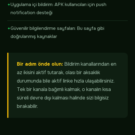
Uygulama içi bildirim: APK kullanıcıları için push
notification desteği
Güvenilir bilgilendirme sayfaları: Bu sayfa gibi
doğrulanmış kaynaklar
Bir adım önde olun:
Bildirim kanallarından en
az ikisini aktif tutarak, olası bir aksaklık
durumunda bile aktif linke hızla ulaşabilirsiniz.
Tek bir kanala bağımlı kalmak, o kanalın kısa
süreli devre dışı kalması halinde sizi bilgisiz
bırakabilir.