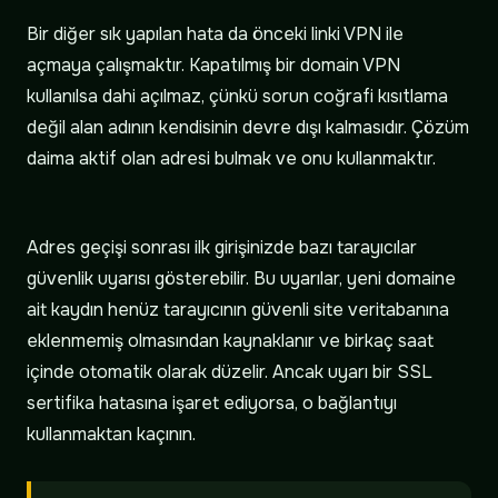
Bir diğer sık yapılan hata da önceki linki VPN ile
açmaya çalışmaktır. Kapatılmış bir domain VPN
kullanılsa dahi açılmaz, çünkü sorun coğrafi kısıtlama
değil alan adının kendisinin devre dışı kalmasıdır. Çözüm
daima aktif olan adresi bulmak ve onu kullanmaktır.
Adres geçişi sonrası ilk girişinizde bazı tarayıcılar
güvenlik uyarısı gösterebilir. Bu uyarılar, yeni domaine
ait kaydın henüz tarayıcının güvenli site veritabanına
eklenmemiş olmasından kaynaklanır ve birkaç saat
içinde otomatik olarak düzelir. Ancak uyarı bir SSL
sertifika hatasına işaret ediyorsa, o bağlantıyı
kullanmaktan kaçının.