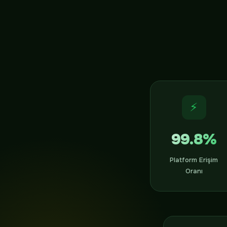
⚡
99.8%
Platform Erişim
Oranı