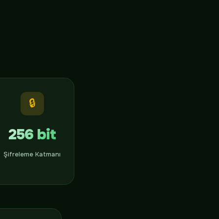
🔒
256 bit
Şifreleme Katmanı