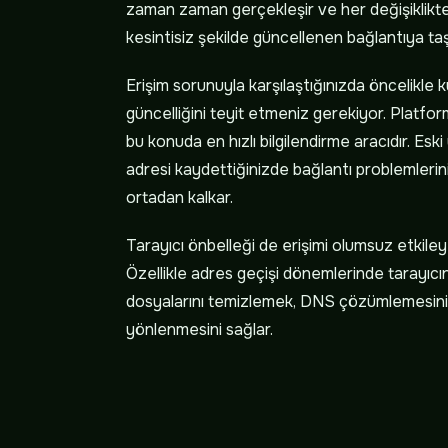
zaman zaman gerçekleşir ve her değişiklikt
kesintisiz şekilde güncellenen bağlantıya taşı
Erişim sorunuyla karşılaştığınızda öncelikle k
güncelliğini teyit etmeniz gerekiyor. Platf
bu konuda en hızlı bilgilendirme aracıdır. Eski
adresi kaydettiğinizde bağlantı problemler
ortadan kalkar.
Tarayıcı önbelleği de erişimi olumsuz etkiley
Özellikle adres geçişi dönemlerinde tarayıcın
dosyalarını temizlemek, DNS çözümlemesin
yönlenmesini sağlar.