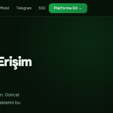
Mobil
Telegram
SSS
Platforma Git →
Erişim
n. Güncel
eklerini bu