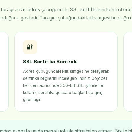
arayıcınızın adres çubuğundaki SSL sertifikasını kontrol edebili
orunduğunu gösterir. Tarayıcı çubuğundaki kilit simgesi bu doğru
🔐
SSL Sertifika Kontrolü
Adres çubuğundaki kilit simgesine tıklayarak
sertifika bilgilerini inceleyebilirsiniz. Jojobet
her yeni adresinde 256-bit SSL şifreleme
kullanır; sertifika yoksa o bağlantıya giriş
yapmayın.
ından e-posta ya da mesaj yoluyla şifre talep etmez. Böyle bir t