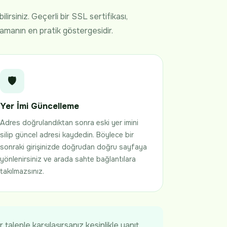
rsiniz. Geçerli bir SSL sertifikası,
lamanın en pratik göstergesidir.
🛡️
Yer İmi Güncelleme
Adres doğrulandıktan sonra eski yer imini
silip güncel adresi kaydedin. Böylece bir
sonraki girişinizde doğrudan doğru sayfaya
yönlenirsiniz ve arada sahte bağlantılara
takılmazsınız.
aleple karşılaşırsanız kesinlikle yanıt