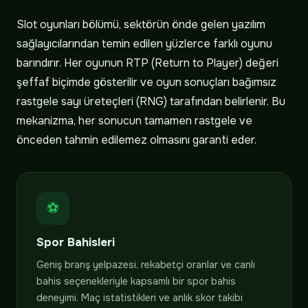
Slot oyunları bölümü, sektörün önde gelen yazılım
sağlayıcılarından temin edilen yüzlerce farklı oyunu
barındırır. Her oyunun RTP (Return to Player) değeri
şeffaf biçimde gösterilir ve oyun sonuçları bağımsız
rastgele sayı üreteçleri (RNG) tarafından belirlenir. Bu
mekanizma, her sonucun tamamen rastgele ve
önceden tahmin edilemez olmasını garanti eder.
⚽
Spor Bahisleri
Geniş branş yelpazesi, rekabetçi oranlar ve canlı
bahis seçenekleriyle kapsamlı bir spor bahis
deneyimi. Maç istatistikleri ve anlık skor takibi