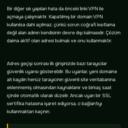
Bir diğer sık yapılan hata da önceki linki VPN ile
açmaya çalışmaktır. Kapatılmış bir domain VPN
kullanılsa dahi açılmaz, çünkü sorun coğrafi kısıtlama
değil alan adının kendisinin devre dışı kalmasıdır. Çözüm
daima aktif olan adresi bulmak ve onu kullanmaktır.
Adres geçişi sonrası ilk girişinizde bazı tarayıcılar
güvenlik uyarısı gösterebilir. Bu uyarılar, yeni domaine
ait kaydın henüz tarayıcının güvenli site veritabanına
eklenmemiş olmasından kaynaklanır ve birkaç saat
içinde otomatik olarak düzelir. Ancak uyarı bir SSL
sertifika hatasına işaret ediyorsa, o bağlantıyı
kullanmaktan kaçının.