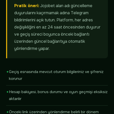
Pratik öneri:
Jojobet alan adı güncelleme
duyurularını kaçırmamak adına Telegram
bildirimlerini açık tutun. Platform, her adres
değişikliğini en az 24 saat öncesinden duyurur
ve geçiş süreci boyunca önceki bağlantı
üzerinden güncel bağlantıya otomatik
yönlendirme yapar.
Geçiş esnasında mevcut oturum bilgileriniz ve şifreniz
korunur
Hesap bakiyesi, bonus durumu ve oyun geçmişi eksiksiz
aktarılır
Önceki link üzerinden yönlendirme belirli bir dönem