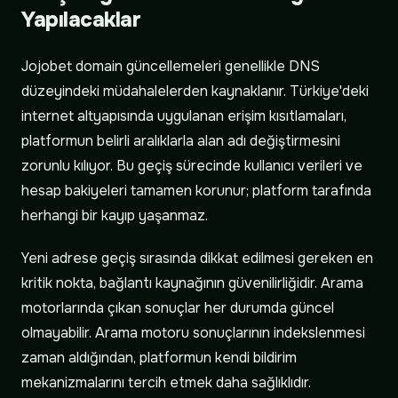
Yapılacaklar
Jojobet domain güncellemeleri genellikle DNS
düzeyindeki müdahalelerden kaynaklanır. Türkiye'deki
internet altyapısında uygulanan erişim kısıtlamaları,
platformun belirli aralıklarla alan adı değiştirmesini
zorunlu kılıyor. Bu geçiş sürecinde kullanıcı verileri ve
hesap bakiyeleri tamamen korunur; platform tarafında
herhangi bir kayıp yaşanmaz.
Yeni adrese geçiş sırasında dikkat edilmesi gereken en
kritik nokta, bağlantı kaynağının güvenilirliğidir. Arama
motorlarında çıkan sonuçlar her durumda güncel
olmayabilir. Arama motoru sonuçlarının indekslenmesi
zaman aldığından, platformun kendi bildirim
mekanizmalarını tercih etmek daha sağlıklıdır.