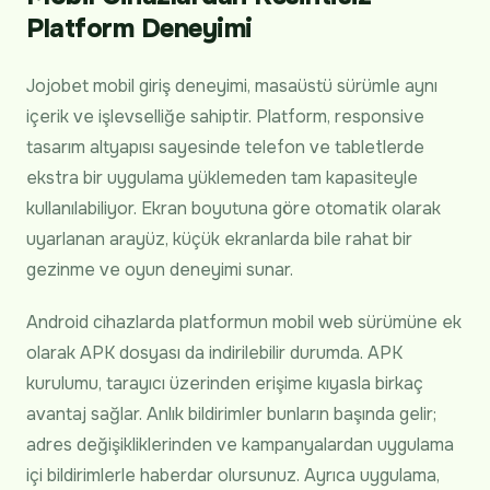
Platform Deneyimi
Jojobet mobil giriş deneyimi, masaüstü sürümle aynı
içerik ve işlevselliğe sahiptir. Platform, responsive
tasarım altyapısı sayesinde telefon ve tabletlerde
ekstra bir uygulama yüklemeden tam kapasiteyle
kullanılabiliyor. Ekran boyutuna göre otomatik olarak
uyarlanan arayüz, küçük ekranlarda bile rahat bir
gezinme ve oyun deneyimi sunar.
Android cihazlarda platformun mobil web sürümüne ek
olarak APK dosyası da indirilebilir durumda. APK
kurulumu, tarayıcı üzerinden erişime kıyasla birkaç
avantaj sağlar. Anlık bildirimler bunların başında gelir;
adres değişikliklerinden ve kampanyalardan uygulama
içi bildirimlerle haberdar olursunuz. Ayrıca uygulama,