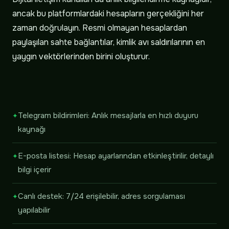
ancak bu platformlardaki hesapların gerçekliğini her
zaman doğrulayın. Resmi olmayan hesaplardan
paylaşılan sahte bağlantılar, kimlik avı saldırılarının en
yaygın vektörlerinden birini oluşturur.
Telegram bildirimleri: Anlık mesajlarla en hızlı duyuru
kaynağı
E-posta listesi: Hesap ayarlarından etkinleştirilir, detaylı
bilgi içerir
Canlı destek: 7/24 erişilebilir, adres sorgulaması
yapılabilir