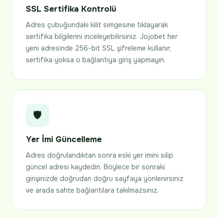
SSL Sertifika Kontrolü
Adres çubuğundaki kilit simgesine tıklayarak
sertifika bilgilerini inceleyebilirsiniz. Jojobet her
yeni adresinde 256-bit SSL şifreleme kullanır;
sertifika yoksa o bağlantıya giriş yapmayın.
🛡️
Yer İmi Güncelleme
Adres doğrulandıktan sonra eski yer imini silip
güncel adresi kaydedin. Böylece bir sonraki
girişinizde doğrudan doğru sayfaya yönlenirsiniz
ve arada sahte bağlantılara takılmazsınız.