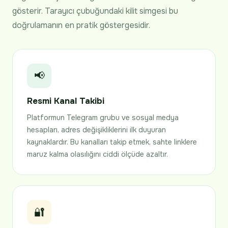
gösterir. Tarayıcı çubuğundaki kilit simgesi bu
doğrulamanın en pratik göstergesidir.
📢
Resmi Kanal Takibi
Platformun Telegram grubu ve sosyal medya
hesapları, adres değişikliklerini ilk duyuran
kaynaklardır. Bu kanalları takip etmek, sahte linklere
maruz kalma olasılığını ciddi ölçüde azaltır.
🔐