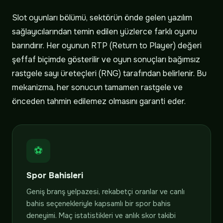
Slot oyunları bölümü, sektörün önde gelen yazılım
sağlayıcılarından temin edilen yüzlerce farklı oyunu
barındırır. Her oyunun RTP (Return to Player) değeri
şeffaf biçimde gösterilir ve oyun sonuçları bağımsız
rastgele sayı üreteçleri (RNG) tarafından belirlenir. Bu
mekanizma, her sonucun tamamen rastgele ve
önceden tahmin edilemez olmasını garanti eder.
⚽
Spor Bahisleri
Geniş branş yelpazesi, rekabetçi oranlar ve canlı
bahis seçenekleriyle kapsamlı bir spor bahis
deneyimi. Maç istatistikleri ve anlık skor takibi