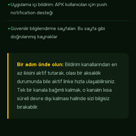
Uygulama içi bildirim: APK kullanıcıları için push
notification desteği
Güvenilir bilgilendirme sayfaları: Bu sayfa gibi
doğrulanmış kaynaklar
Bir adım önde olun:
Bildirim kanallarından en
az ikisini aktif tutarak, olası bir aksaklık
durumunda bile aktif linke hızla ulaşabilirsiniz.
Tek bir kanala bağımlı kalmak, o kanalın kısa
süreli devre dışı kalması halinde sizi bilgisiz
bırakabilir.