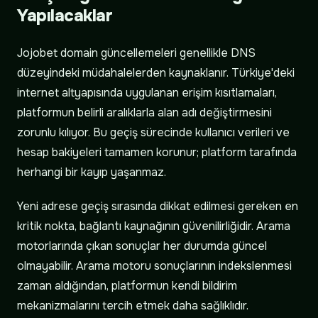
Yapılacaklar
Jojobet domain güncellemeleri genellikle DNS
düzeyindeki müdahalelerden kaynaklanır. Türkiye'deki
internet altyapısında uygulanan erişim kısıtlamaları,
platformun belirli aralıklarla alan adı değiştirmesini
zorunlu kılıyor. Bu geçiş sürecinde kullanıcı verileri ve
hesap bakiyeleri tamamen korunur; platform tarafında
herhangi bir kayıp yaşanmaz.
Yeni adrese geçiş sırasında dikkat edilmesi gereken en
kritik nokta, bağlantı kaynağının güvenilirliğidir. Arama
motorlarında çıkan sonuçlar her durumda güncel
olmayabilir. Arama motoru sonuçlarının indekslenmesi
zaman aldığından, platformun kendi bildirim
mekanizmalarını tercih etmek daha sağlıklıdır.