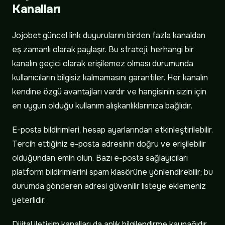
Kanalları
Jojobet güncel link duyurularını birden fazla kanaldan
eş zamanlı olarak paylaşır. Bu strateji, herhangi bir
kanalın geçici olarak erişilemez olması durumunda
kullanıcıların bilgisiz kalmamasını garantiler. Her kanalın
kendine özgü avantajları vardır ve hangisinin sizin için
en uygun olduğu kullanım alışkanlıklarınıza bağlıdır.
E-posta bildirimleri, hesap ayarlarından etkinleştirilebilir.
Tercih ettiğiniz e-posta adresinin doğru ve erişilebilir
olduğundan emin olun. Bazı e-posta sağlayıcıları
platform bildirimlerini spam klasörüne yönlendirebilir; bu
durumda gönderen adresi güvenilir listeye eklemeniz
yeterlidir.
Dijital iletişim kanalları da anlık bilgilendirme kaynağıdır,