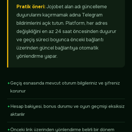
Pratik öneri:
Jojobet alan adı güncelleme
duyurularını kaçırmamak adına Telegram
bildirimlerini açık tutun. Platform, her adres
değişikliğini en az 24 saat öncesinden duyurur
ve geçiş süreci boyunca önceki bağlantı
üzerinden güncel bağlantıya otomatik
yönlendirme yapar.
Geçiş esnasında mevcut oturum bilgileriniz ve şifreniz
korunur
Hesap bakiyesi, bonus durumu ve oyun geçmişi eksiksiz
aktarılır
Önceki link üzerinden yönlendirme belirli bir dönem