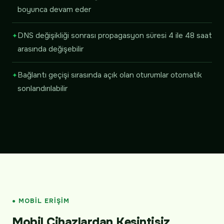
boyunca devam eder
DNS değişikliği sonrası propagasyon süresi 4 ile 48 saat
arasında değişebilir
Bağlantı geçişi sırasında açık olan oturumlar otomatik
sonlandırılabilir
● MOBIL ERIŞIM
Mobil Cihazlardan Kesintisiz