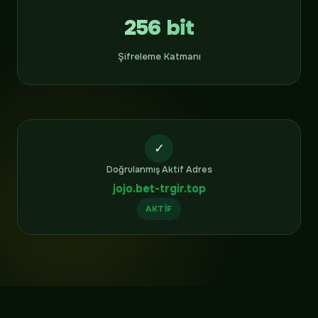
256 bit
Şifreleme Katmanı
✓
Doğrulanmış Aktif Adres
jojo.bet-trgir.top
AKTIF