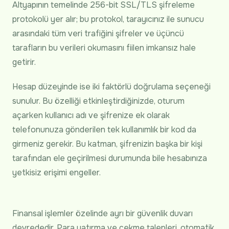
Altyapının temelinde 256-bit SSL/TLS şifreleme
protokolü yer alır; bu protokol, tarayıcınız ile sunucu
arasındaki tüm veri trafiğini şifreler ve üçüncü
tarafların bu verileri okumasını fiilen imkansız hale
getirir.
Hesap düzeyinde ise iki faktörlü doğrulama seçeneği
sunulur. Bu özelliği etkinleştirdiğinizde, oturum
açarken kullanıcı adı ve şifrenize ek olarak
telefonunuza gönderilen tek kullanımlık bir kod da
girmeniz gerekir. Bu katman, şifrenizin başka bir kişi
tarafından ele geçirilmesi durumunda bile hesabınıza
yetkisiz erişimi engeller.
Finansal işlemler özelinde ayrı bir güvenlik duvarı
devrededir. Para yatırma ve çekme talepleri, otomatik