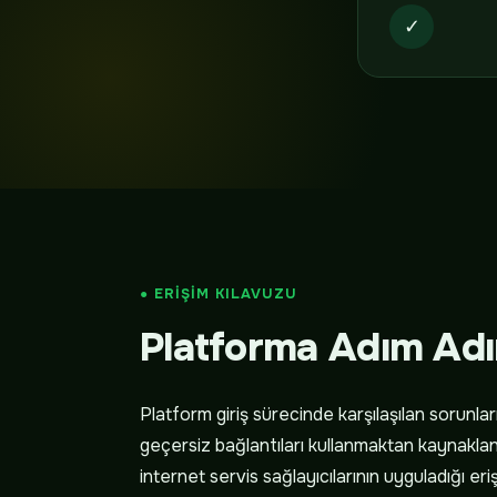
✓
● ERIŞIM KILAVUZU
Platforma Adım Adım
Platform giriş sürecinde karşılaşılan sorunlar
geçersiz bağlantıları kullanmaktan kaynaklanır.
internet servis sağlayıcılarının uyguladığı eri