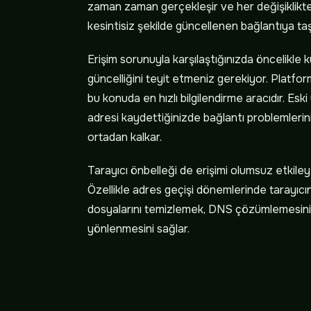
zaman zaman gerçekleşir ve her değişiklikt
kesintisiz şekilde güncellenen bağlantıya taşı
Erişim sorunuyla karşılaştığınızda öncelikle k
güncelliğini teyit etmeniz gerekiyor. Platf
bu konuda en hızlı bilgilendirme aracıdır. Eski
adresi kaydettiğinizde bağlantı problemler
ortadan kalkar.
Tarayıcı önbelleği de erişimi olumsuz etkiley
Özellikle adres geçişi dönemlerinde tarayıcın
dosyalarını temizlemek, DNS çözümlemesin
yönlenmesini sağlar.