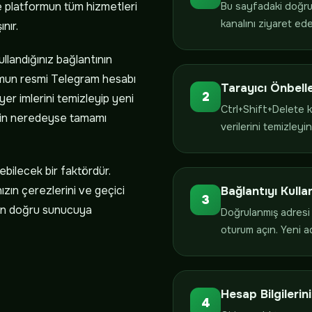
e platformun tüm hizmetleri
Bu sayfadaki doğru
kanalını ziyaret ede
nır.
ullandığınız bağlantının
ormun resmi Telegram hesabı
Tarayıcı Önbelle
2
 yer imlerini temizleyip yeni
Ctrl+Shift+Delete k
inin neredeyse tamamı
verilerini temizleyi
ebilecek bir faktördür.
ızın çerezlerini ve geçici
Bağlantıyı Kulla
3
in doğru sunucuya
Doğrulanmış adresi ta
oturum açın. Yeni a
Hesap Bilgilerin
4