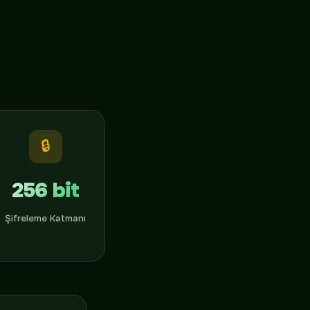
🔒
256 bit
Şifreleme Katmanı