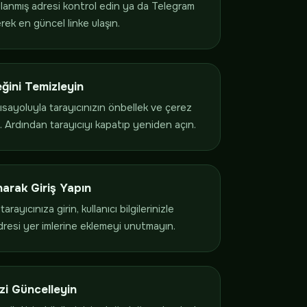
lanmış adresi kontrol edin ya da Telegram
rek en güncel linke ulaşın.
ğini Temizleyin
ısayoluyla tarayıcınızın önbellek ve çerez
n. Ardından tarayıcıyı kapatıp yeniden açın.
narak Giriş Yapın
rayıcınıza girin, kullanıcı bilgilerinizle
dresi yer imlerine eklemeyi unutmayın.
izi Güncelleyin