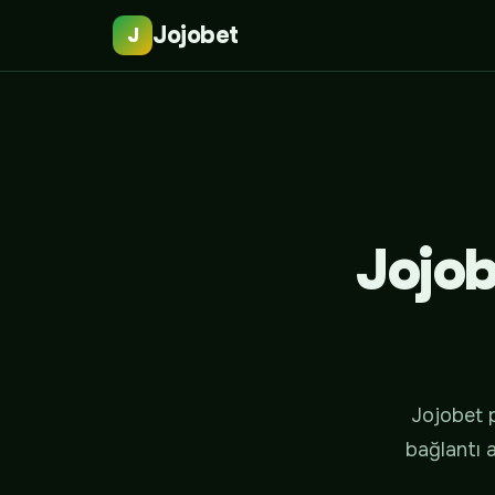
Jojobet
J
Jojo
Jojobet 
bağlantı a