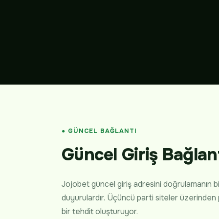
● GÜNCEL BAĞLANTI
Güncel Giriş Bağlan
Jojobet güncel giriş adresini doğrulamanın bir
duyurulardır. Üçüncü parti siteler üzerinden 
bir tehdit oluşturuyor.