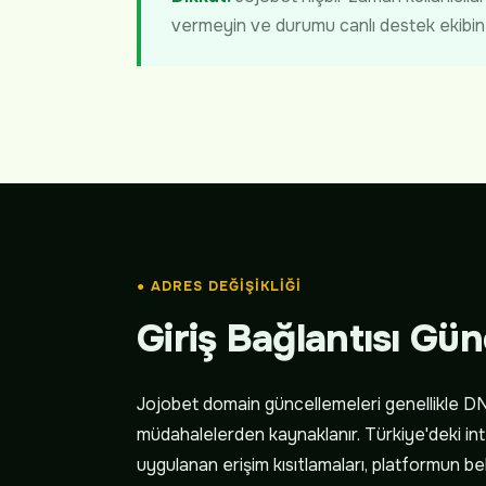
vermeyin ve durumu canlı destek ekibine 
● ADRES DEĞIŞIKLIĞI
Giriş Bağlantısı Gü
Jojobet domain güncellemeleri genellikle D
müdahalelerden kaynaklanır. Türkiye'deki int
uygulanan erişim kısıtlamaları, platformun belir