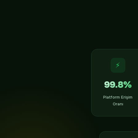
⚡
99.8%
Platform Erişim
Oranı