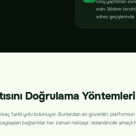
Giriş yaptıktan sonr
edin. Bildirim terci
adres geçişlerinde 
tısını Doğrulama Yöntemleri
kaç farklı yolu bulunuyor. Bunlardan en güveniliri, platformun k
paylaşılan bağlantılar her zaman risktaşır; dolandırıcılık amaçl