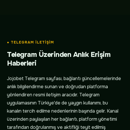
● TELEGRAM İLETIŞIM
Telegram Üzerinden Anlık Erişim
Haberleri
Jojobet Telegram sayfası, bağlantı güncellemelerinde
anlık bilgilendirme sunan ve doğrudan platforma
yönlendiren resmi iletişim aracıdır. Telegram
uygulamasının Türkiye'de de yaygın kullanımı, bu
kanalın tercih edilme nedenlerinin başında gelir. Kanal
üzerinden paylaşılan her bağlantı, platform yönetimi
tarafından doğrulanmış ve aktifliği teyit edilmiş