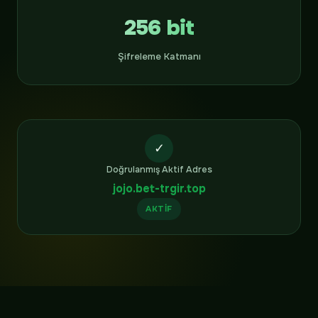
256 bit
Şifreleme Katmanı
✓
Doğrulanmış Aktif Adres
jojo.bet-trgir.top
AKTIF