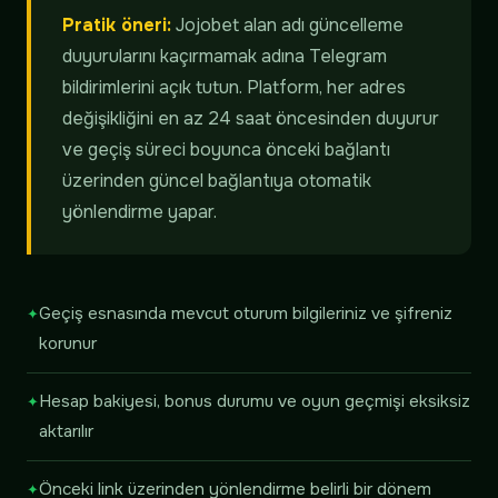
Pratik öneri:
Jojobet alan adı güncelleme
duyurularını kaçırmamak adına Telegram
bildirimlerini açık tutun. Platform, her adres
değişikliğini en az 24 saat öncesinden duyurur
ve geçiş süreci boyunca önceki bağlantı
üzerinden güncel bağlantıya otomatik
yönlendirme yapar.
Geçiş esnasında mevcut oturum bilgileriniz ve şifreniz
korunur
Hesap bakiyesi, bonus durumu ve oyun geçmişi eksiksiz
aktarılır
Önceki link üzerinden yönlendirme belirli bir dönem