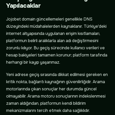
Yapılacaklar
Jojobet domain güncellemeleri genellikle DNS
düzeyindeki müdahalelerden kaynaklanır. Türkiye'deki
internet altyapısında uygulanan erişim kısıtlamaları,
platformun belirli aralıklarla alan adı değiştirmesini
zorunlu kılıyor. Bu geçiş sürecinde kullanıcı verileri ve
hesap bakiyeleri tamamen korunur; platform tarafında
herhangi bir kayıp yaşanmaz.
Yeni adrese geçiş sırasında dikkat edilmesi gereken en
kritik nokta, bağlantı kaynağının güvenilirliğidir. Arama
motorlarında çıkan sonuçlar her durumda güncel
olmayabilir. Arama motoru sonuçlarının indekslenmesi
zaman aldığından, platformun kendi bildirim
mekanizmalarını tercih etmek daha sağlıklıdır.