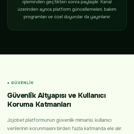
işleminden geçtikten sonra paylaşılır. Kanal
üzerinden ayrıca platform güncellemeleri, bakım
programları ve özel duyurular da yayınlanır.
● GÜVENLIK
Güvenlik Altyapısı ve Kullanıcı
Koruma Katmanları
Jojobet platformunun güvenlik mimarisi, kullanıcı
verilerinin korunmasını birden fazla katmanda ele alır.