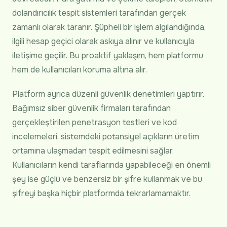
dolandırıcılık tespit sistemleri tarafından gerçek
zamanlı olarak taranır. Şüpheli bir işlem algılandığında,
ilgili hesap geçici olarak askıya alınır ve kullanıcıyla
iletişime geçilir. Bu proaktif yaklaşım, hem platformu
hem de kullanıcıları koruma altına alır.
Platform ayrıca düzenli güvenlik denetimleri yaptırır.
Bağımsız siber güvenlik firmaları tarafından
gerçekleştirilen penetrasyon testleri ve kod
incelemeleri, sistemdeki potansiyel açıkların üretim
ortamına ulaşmadan tespit edilmesini sağlar.
Kullanıcıların kendi taraflarında yapabileceği en önemli
şey ise güçlü ve benzersiz bir şifre kullanmak ve bu
şifreyi başka hiçbir platformda tekrarlamamaktır.