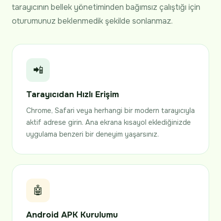
tarayıcının bellek yönetiminden bağımsız çalıştığı için
oturumunuz beklenmedik şekilde sonlanmaz.
📲
Tarayıcıdan Hızlı Erişim
Chrome, Safari veya herhangi bir modern tarayıcıyla
aktif adrese girin. Ana ekrana kısayol eklediğinizde
uygulama benzeri bir deneyim yaşarsınız.
🤖
Android APK Kurulumu