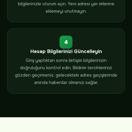
bilgilerinizle oturum açın. Yeni adresi yer imlerine
eklemeyi unutmayın.
4
Hesap Bilgilerinizi Güncelleyin
Giriş yaptıktan sonra iletişim bilgilerinizin
doğruluğunu kontrol edin. Bildirim tercihlerinizi
gözden geçirmeniz, gelecekteki adres geçişlerinde
anında haberdar olmanızı sağlar.