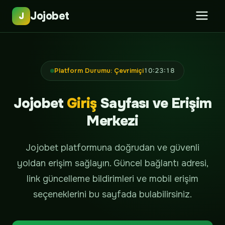
Jojobet
J
Platform Durumu: Çevrimiçi
10:23:19
Jojobet
Giriş
Sayfası ve Erişim
Merkezi
Jojobet platformuna doğrudan ve güvenli
yoldan erişim sağlayın. Güncel bağlantı adresi,
link güncelleme bildirimleri ve mobil erişim
seçeneklerini bu sayfada bulabilirsiniz.