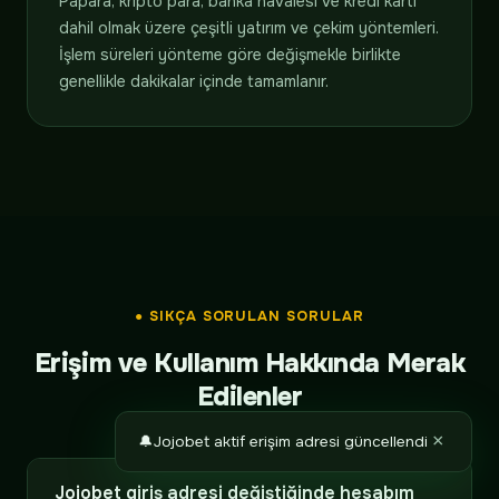
Papara, kripto para, banka havalesi ve kredi kartı
dahil olmak üzere çeşitli yatırım ve çekim yöntemleri.
İşlem süreleri yönteme göre değişmekle birlikte
genellikle dakikalar içinde tamamlanır.
● SIKÇA SORULAN SORULAR
Erişim ve Kullanım Hakkında Merak
Edilenler
×
🔔
Jojobet aktif erişim adresi güncellendi
Jojobet giriş adresi değiştiğinde hesabım