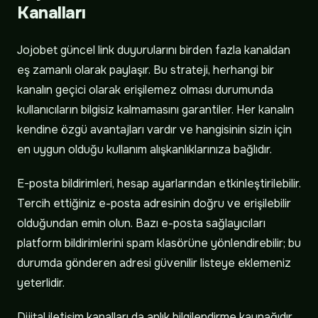
Kanalları
Jojobet güncel link duyurularını birden fazla kanaldan
eş zamanlı olarak paylaşır. Bu strateji, herhangi bir
kanalın geçici olarak erişilemez olması durumunda
kullanıcıların bilgisiz kalmamasını garantiler. Her kanalın
kendine özgü avantajları vardır ve hangisinin sizin için
en uygun olduğu kullanım alışkanlıklarınıza bağlıdır.
E-posta bildirimleri, hesap ayarlarından etkinleştirilebilir.
Tercih ettiğiniz e-posta adresinin doğru ve erişilebilir
olduğundan emin olun. Bazı e-posta sağlayıcıları
platform bildirimlerini spam klasörüne yönlendirebilir; bu
durumda gönderen adresi güvenilir listeye eklemeniz
yeterlidir.
Dijital iletişim kanalları da anlık bilgilendirme kaynağıdır,