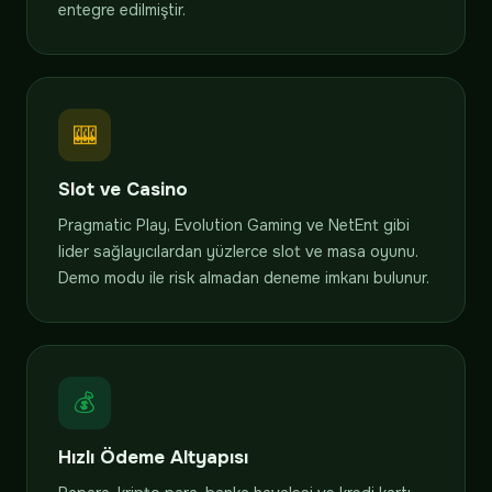
entegre edilmiştir.
🎰
Slot ve Casino
Pragmatic Play, Evolution Gaming ve NetEnt gibi
lider sağlayıcılardan yüzlerce slot ve masa oyunu.
Demo modu ile risk almadan deneme imkanı bulunur.
💰
Hızlı Ödeme Altyapısı