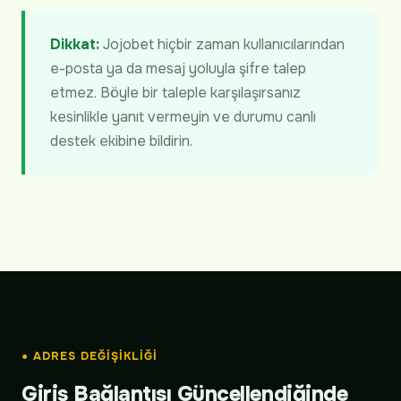
Dikkat:
Jojobet hiçbir zaman kullanıcılarından
e-posta ya da mesaj yoluyla şifre talep
etmez. Böyle bir taleple karşılaşırsanız
kesinlikle yanıt vermeyin ve durumu canlı
destek ekibine bildirin.
● ADRES DEĞIŞIKLIĞI
Giriş Bağlantısı Güncellendiğinde