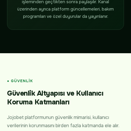
işleminden geçtikten sonra paylaşılır. Kanal
üzerinden ayrıca platform güncellemeleri, bakım
programları ve özel duyurular da yayınlanır.
● GÜVENLIK
Güvenlik Altyapısı ve Kullanıcı
Koruma Katmanları
Jojobet platformunun güvenlik mimarisi, kullanıcı
verilerinin korunmasını birden fazla katmanda ele alır.