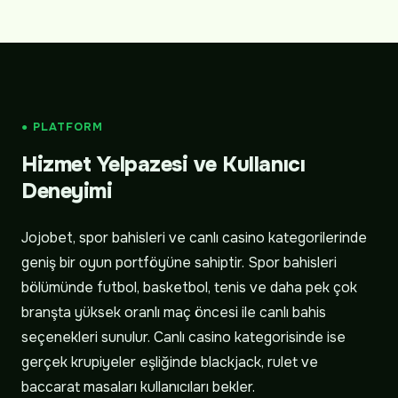
● PLATFORM
Hizmet Yelpazesi ve Kullanıcı
Deneyimi
Jojobet, spor bahisleri ve canlı casino kategorilerinde
geniş bir oyun portföyüne sahiptir. Spor bahisleri
bölümünde futbol, basketbol, tenis ve daha pek çok
branşta yüksek oranlı maç öncesi ile canlı bahis
seçenekleri sunulur. Canlı casino kategorisinde ise
gerçek krupiyeler eşliğinde blackjack, rulet ve
baccarat masaları kullanıcıları bekler.