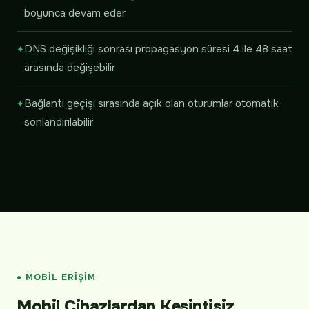
boyunca devam eder
DNS değişikliği sonrası propagasyon süresi 4 ile 48 saat
arasında değişebilir
Bağlantı geçişi sırasında açık olan oturumlar otomatik
sonlandırılabilir
● MOBIL ERIŞIM
Mobil Cihazlardan Kesintisiz