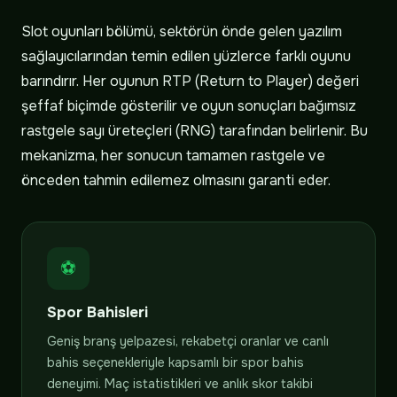
Slot oyunları bölümü, sektörün önde gelen yazılım
sağlayıcılarından temin edilen yüzlerce farklı oyunu
barındırır. Her oyunun RTP (Return to Player) değeri
şeffaf biçimde gösterilir ve oyun sonuçları bağımsız
rastgele sayı üreteçleri (RNG) tarafından belirlenir. Bu
mekanizma, her sonucun tamamen rastgele ve
önceden tahmin edilemez olmasını garanti eder.
⚽
Spor Bahisleri
Geniş branş yelpazesi, rekabetçi oranlar ve canlı
bahis seçenekleriyle kapsamlı bir spor bahis
deneyimi. Maç istatistikleri ve anlık skor takibi