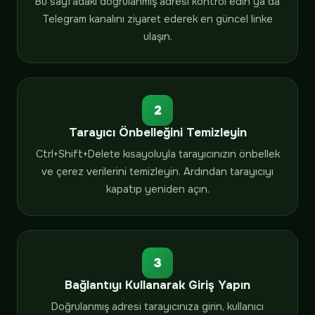
Bu sayfadaki doğrulanmış adresi kontrol edin ya da
Telegram kanalını ziyaret ederek en güncel linke
ulaşın.
2
Tarayıcı Önbelleğini Temizleyin
Ctrl+Shift+Delete kısayoluyla tarayıcınızın önbellek
ve çerez verilerini temizleyin. Ardından tarayıcıyı
kapatıp yeniden açın.
3
Bağlantıyı Kullanarak Giriş Yapın
Doğrulanmış adresi tarayıcınıza girin, kullanıcı