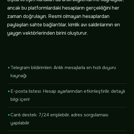
ancak bu platformlardaki hesapların gerçekliğini her
zaman doğrulayın. Resmi olmayan hesaplardan
paylaşılan sahte bağlantılar, kimlik avı saldırılarının en
yaygın vektörlerinden birini oluşturur.
Telegram bildirimleri: Anlık mesajlarla en hızlı duyuru
kaynağı
E-posta listesi: Hesap ayarlarından etkinleştirilir, detaylı
bilgi içerir
Canlı destek: 7/24 erişilebilir, adres sorgulaması
yapılabilir