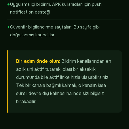
Uygulama içi bildirim: APK kullanıcıları için push
notification desteği
Güvenilir bilgilendirme sayfaları: Bu sayfa gibi
doğrulanmış kaynaklar
Bir adım önde olun:
Bildirim kanallarından en
az ikisini aktif tutarak, olası bir aksaklık
durumunda bile aktif linke hızla ulaşabilirsiniz.
Tek bir kanala bağımlı kalmak, o kanalın kısa
süreli devre dışı kalması halinde sizi bilgisiz
bırakabilir.