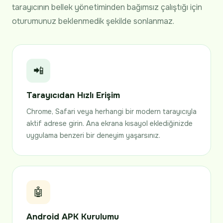
tarayıcının bellek yönetiminden bağımsız çalıştığı için
oturumunuz beklenmedik şekilde sonlanmaz.
📲
Tarayıcıdan Hızlı Erişim
Chrome, Safari veya herhangi bir modern tarayıcıyla
aktif adrese girin. Ana ekrana kısayol eklediğinizde
uygulama benzeri bir deneyim yaşarsınız.
🤖
Android APK Kurulumu