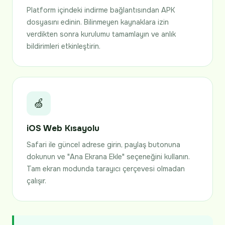
Platform içindeki indirme bağlantısından APK
dosyasını edinin. Bilinmeyen kaynaklara izin
verdikten sonra kurulumu tamamlayın ve anlık
bildirimleri etkinleştirin.
🍏
iOS Web Kısayolu
Safari ile güncel adrese girin, paylaş butonuna
dokunun ve "Ana Ekrana Ekle" seçeneğini kullanın.
Tam ekran modunda tarayıcı çerçevesi olmadan
çalışır.