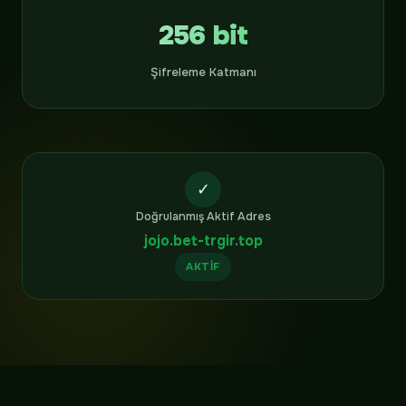
256 bit
Şifreleme Katmanı
✓
Doğrulanmış Aktif Adres
jojo.bet-trgir.top
AKTIF