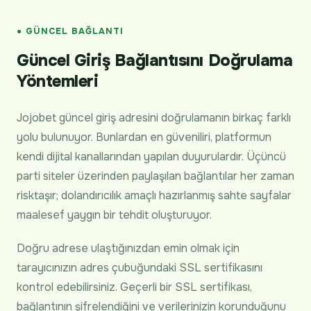
● GÜNCEL BAĞLANTI
Güncel Giriş Bağlantısını Doğrulama
Yöntemleri
Jojobet güncel giriş adresini doğrulamanın birkaç farklı
yolu bulunuyor. Bunlardan en güveniliri, platformun
kendi dijital kanallarından yapılan duyurulardır. Üçüncü
parti siteler üzerinden paylaşılan bağlantılar her zaman
risktaşır; dolandırıcılık amaçlı hazırlanmış sahte sayfalar
maalesef yaygın bir tehdit oluşturuyor.
Doğru adrese ulaştığınızdan emin olmak için
tarayıcınızın adres çubuğundaki SSL sertifikasını
kontrol edebilirsiniz. Geçerli bir SSL sertifikası,
bağlantının şifrelendiğini ve verilerinizin korunduğunu