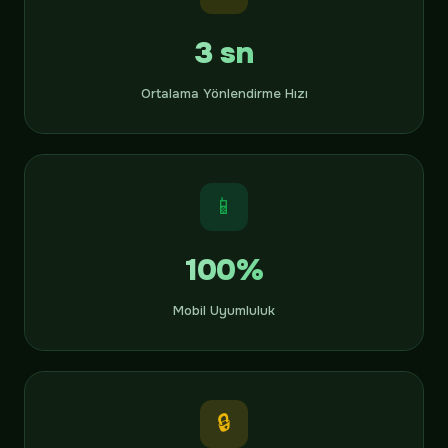
3 sn
Ortalama Yönlendirme Hızı
📱
100%
Mobil Uyumluluk
🔒