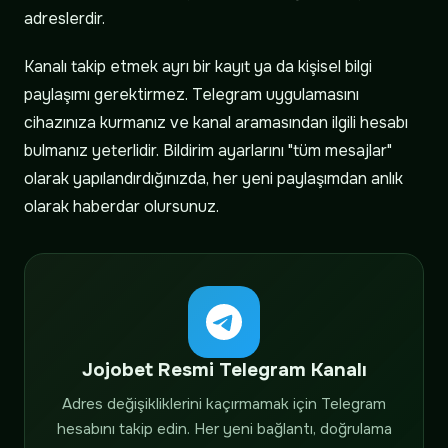
adreslerdir.
Kanalı takip etmek ayrı bir kayıt ya da kişisel bilgi
paylaşımı gerektirmez. Telegram uygulamasını
cihazınıza kurmanız ve kanal aramasından ilgili hesabı
bulmanız yeterlidir. Bildirim ayarlarını "tüm mesajlar"
olarak yapılandırdığınızda, her yeni paylaşımdan anlık
olarak haberdar olursunuz.
Jojobet Resmi Telegram Kanalı
Adres değişikliklerini kaçırmamak için Telegram
hesabını takip edin. Her yeni bağlantı, doğrulama