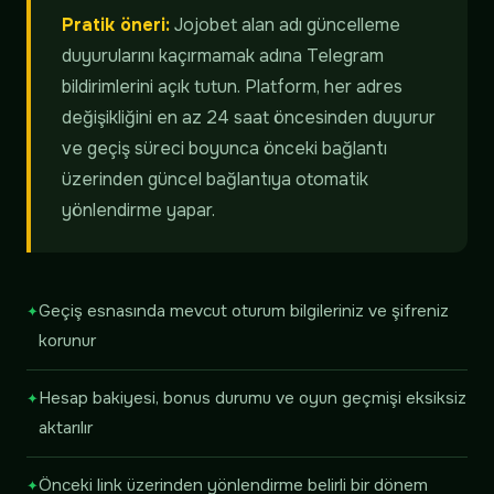
Pratik öneri:
Jojobet alan adı güncelleme
duyurularını kaçırmamak adına Telegram
bildirimlerini açık tutun. Platform, her adres
değişikliğini en az 24 saat öncesinden duyurur
ve geçiş süreci boyunca önceki bağlantı
üzerinden güncel bağlantıya otomatik
yönlendirme yapar.
Geçiş esnasında mevcut oturum bilgileriniz ve şifreniz
korunur
Hesap bakiyesi, bonus durumu ve oyun geçmişi eksiksiz
aktarılır
Önceki link üzerinden yönlendirme belirli bir dönem