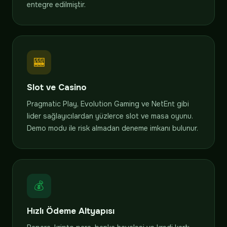
entegre edilmiştir.
🎰
Slot ve Casino
Pragmatic Play, Evolution Gaming ve NetEnt gibi
lider sağlayıcılardan yüzlerce slot ve masa oyunu.
Demo modu ile risk almadan deneme imkanı bulunur.
💰
Hızlı Ödeme Altyapısı