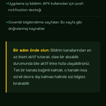
Uygulama içi bildirim: APK kullanıcıları için push
notification desteği
Güvenilir bilgilendirme sayfaları: Bu sayfa gibi
doğrulanmış kaynaklar
Bir adım önde olun:
Bildirim kanallarından en
az ikisini aktif tutarak, olası bir aksaklık
durumunda bile aktif linke hızla ulaşabilirsiniz.
Tek bir kanala bağımlı kalmak, o kanalın kısa
süreli devre dışı kalması halinde sizi bilgisiz
bırakabilir.