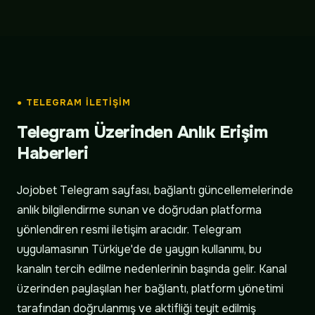
● TELEGRAM İLETIŞIM
Telegram Üzerinden Anlık Erişim
Haberleri
Jojobet Telegram sayfası, bağlantı güncellemelerinde
anlık bilgilendirme sunan ve doğrudan platforma
yönlendiren resmi iletişim aracıdır. Telegram
uygulamasının Türkiye'de de yaygın kullanımı, bu
kanalın tercih edilme nedenlerinin başında gelir. Kanal
üzerinden paylaşılan her bağlantı, platform yönetimi
tarafından doğrulanmış ve aktifliği teyit edilmiş